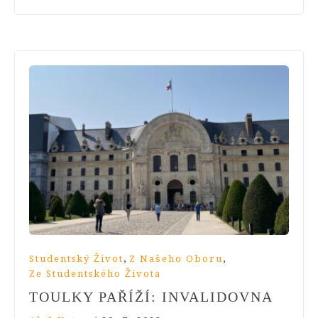
,
,
Studentský Život
Z Našeho Oboru
Ze Studentského Života
TOULKY PAŘÍŽÍ: INVALIDOVNA