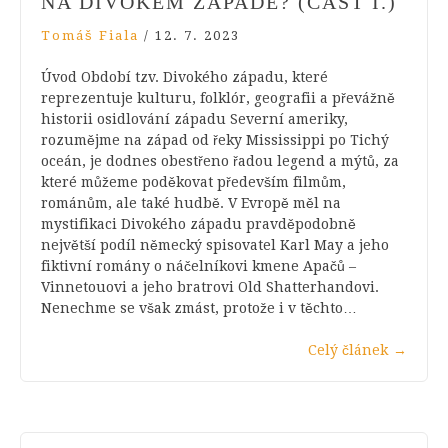
NA DIVOKÉM ZÁPADĚ? (ČÁST I.)
Tomáš Fiala
/
12. 7. 2023
Úvod Období tzv. Divokého západu, které
reprezentuje kulturu, folklór, geografii a převážně
historii osidlování západu Severní ameriky,
rozumějme na západ od řeky Mississippi po Tichý
oceán, je dodnes obestřeno řadou legend a mýtů, za
které můžeme poděkovat především filmům,
románům, ale také hudbě. V Evropě měl na
mystifikaci Divokého západu pravděpodobně
největší podíl německý spisovatel Karl May a jeho
fiktivní romány o náčelníkovi kmene Apačů –
Vinnetouovi a jeho bratrovi Old Shatterhandovi.
Nenechme se však zmást, protože i v těchto…
Celý článek
→