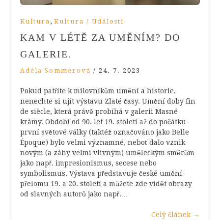
,
Kultura
Kultura / Události
KAM V LÉTĚ ZA UMĚNÍM? DO
GALERIE.
Adéla Sommerová
/
24. 7. 2023
Pokud patříte k milovníkům umění a historie,
nenechte si ujít výstavu Zlaté časy. Umění doby fin
de siècle, která právě probíhá v galerii Masné
krámy. Období od 90. let 19. století až do počátku
první světové války (taktéž označováno jako Belle
Époque) bylo velmi významné, neboť dalo vznik
novým (a záhy velmi vlivným) uměleckým směrům
jako např. impresionismus, secese nebo
symbolismus. Výstava představuje české umění
přelomu 19. a 20. století a můžete zde vidět obrazy
od slavných autorů jako např.…
Celý článek
→