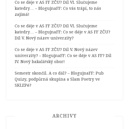
Co se děje v AS FF ZČU? Díl VI. Slučujeme
katedry… – BlogujnaFF
:
Co vás trápí, to nás
zajímá!
Co se děje v AS FF ZČU? Díl VI. Slučujeme
katedry… – BlogujnaFF
:
Co se děje v AS FF ZČU?
Díl V. Nový název univerzity?
Co se děje v AS FF ZČU? Díl V. Nový název
univerzity? – BlogujnaFF
:
Co se děje v AS FF? Díl
IV. Nový bakalářský obor!
Semestr skončil. A co dál? – BlogujnaFF
:
Pub
Quizy, podpůrná skupina a Slam Poetry ve
SKLEPě?
ARCHIVY