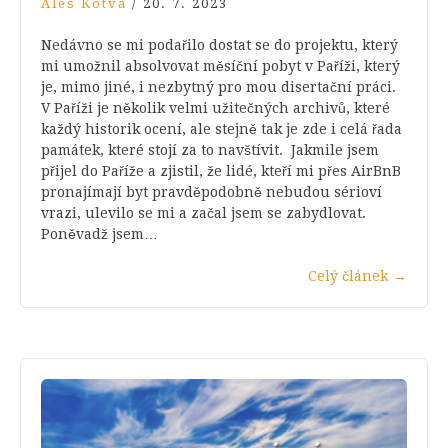
Aleš Kotva
/
20. 7. 2023
Nedávno se mi podařilo dostat se do projektu, který
mi umožnil absolvovat měsíční pobyt v Paříži, který
je, mimo jiné, i nezbytný pro mou disertační práci.
V Paříži je několik velmi užitečných archivů, které
každý historik ocení, ale stejně tak je zde i celá řada
památek, které stojí za to navštívit. Jakmile jsem
přijel do Paříže a zjistil, že lidé, kteří mi přes AirBnB
pronajímají byt pravděpodobně nebudou sérioví
vrazi, ulevilo se mi a začal jsem se zabydlovat.
Poněvadž jsem…
Celý článek
→