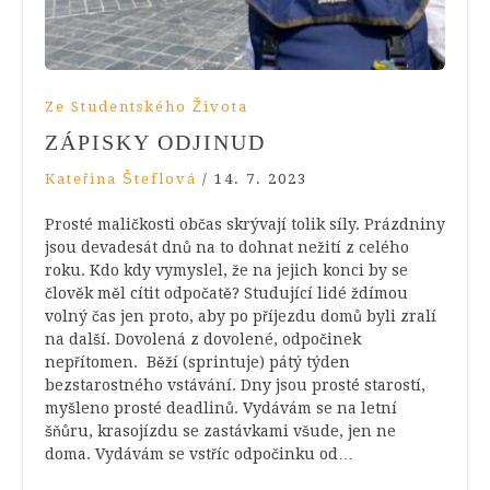
Ze Studentského Života
ZÁPISKY ODJINUD
Kateřina Šteflová
/
14. 7. 2023
Prosté maličkosti občas skrývají tolik síly. Prázdniny
jsou devadesát dnů na to dohnat nežití z celého
roku. Kdo kdy vymyslel, že na jejich konci by se
člověk měl cítit odpočatě? Studující lidé ždímou
volný čas jen proto, aby po příjezdu domů byli zralí
na další. Dovolená z dovolené, odpočinek
nepřítomen. Běží (sprintuje) pátý týden
bezstarostného vstávání. Dny jsou prosté starostí,
myšleno prosté deadlinů. Vydávám se na letní
šňůru, krasojízdu se zastávkami všude, jen ne
doma. Vydávám se vstříc odpočinku od…