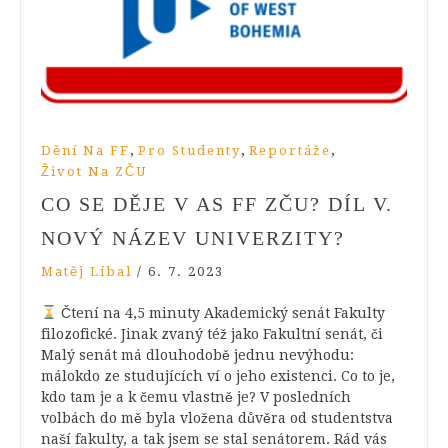
,
,
,
Dění Na FF
Pro Studenty
Reportáže
Život Na ZČU
CO SE DĚJE V AS FF ZČU? DÍL V.
NOVÝ NÁZEV UNIVERZITY?
Matěj Líbal
/
6. 7. 2023
Čtení na 4,5 minuty Akademický senát Fakulty
filozofické. Jinak zvaný též jako Fakultní senát, či
Malý senát má dlouhodobě jednu nevýhodu:
málokdo ze studujících ví o jeho existenci. Co to je,
kdo tam je a k čemu vlastně je? V posledních
volbách do mě byla vložena důvěra od studentstva
naší fakulty, a tak jsem se stal senátorem. Rád vás