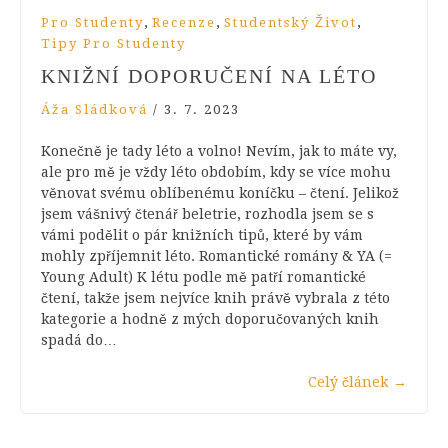
,
,
,
Pro Studenty
Recenze
Studentský Život
Tipy Pro Studenty
KNIŽNÍ DOPORUČENÍ NA LÉTO
Áža Sládková
/
3. 7. 2023
Konečně je tady léto a volno! Nevím, jak to máte vy,
ale pro mě je vždy léto obdobím, kdy se více mohu
věnovat svému oblíbenému koníčku – čtení. Jelikož
jsem vášnivý čtenář beletrie, rozhodla jsem se s
vámi podělit o pár knižních tipů, které by vám
mohly zpříjemnit léto. Romantické romány & YA (=
Young Adult) K létu podle mě patří romantické
čtení, takže jsem nejvíce knih právě vybrala z této
kategorie a hodně z mých doporučovaných knih
spadá do…
Celý článek
→