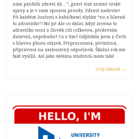
nám pánbůh zdraví dá…”, praví text známé české
opery a je v něm spousta pravdy. Zdraví nadevše!
Při každém loučení s babičkami slyším “no a hlavně
to zdravíčko”! No jo! Ale co dělat, když zrovna to
zdravíčko není a člověk cítí celkovou, především
duševní, nepohodu? Co s tím? Odjížděla jsem z Čech
s hlavou plnou otázek. Přepracovaná, přetažená,
připravená na zasloužený odpočinek. Školní rok mě
fakt vysílil. Asi jako většina studentů mám také…
Celý článek
→