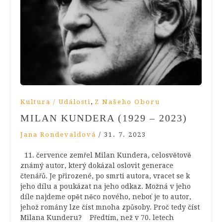
,
Kultura / Události
Z Našeho Oboru
MILAN KUNDERA (1929 – 2023)
Jana Rondevaldová
/
31. 7. 2023
11. července zemřel Milan Kundera, celosvětově
známý autor, který dokázal oslovit generace
čtenářů. Je přirozené, po smrti autora, vracet se k
jeho dílu a poukázat na jeho odkaz. Možná v jeho
díle najdeme opět něco nového, neboť je to autor,
jehož romány lze číst mnoha způsoby. Proč tedy číst
Milana Kunderu? Předtím, než v 70. letech