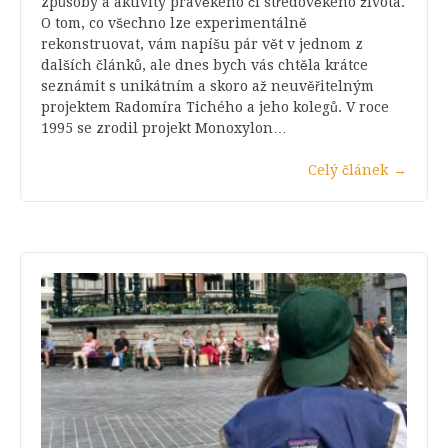
způsoby a aktivity pravěkého či středověkého života.
O tom, co všechno lze experimentálně
rekonstruovat, vám napíšu pár vět v jednom z
dalších článků, ale dnes bych vás chtěla krátce
seznámit s unikátním a skoro až neuvěřitelným
projektem Radomíra Tichého a jeho kolegů. V roce
1995 se zrodil projekt Monoxylon…
Celý článek
→