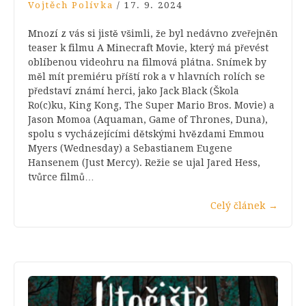
Vojtěch Polívka
/
17. 9. 2024
Mnozí z vás si jistě všimli, že byl nedávno zveřejněn
teaser k filmu A Minecraft Movie, který má převést
oblíbenou videohru na filmová plátna. Snímek by
měl mít premiéru příští rok a v hlavních rolích se
představí známí herci, jako Jack Black (Škola
Ro(c)ku, King Kong, The Super Mario Bros. Movie) a
Jason Momoa (Aquaman, Game of Thrones, Duna),
spolu s vycházejícími dětskými hvězdami Emmou
Myers (Wednesday) a Sebastianem Eugene
Hansenem (Just Mercy). Režie se ujal Jared Hess,
tvůrce filmů…
Celý článek
→