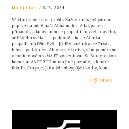
Matěj Líbal
/
6. 9. 2024
Všichni jsme si tím prošli. Každý z nás byl jednou
poprvé na půdě naší Alma mater. A tak jsme si
připadali, jako bychom se propadli do zcela nového,
odlišného světa… …podobně jako se Alenka
propadla do říše divů. Již třetí ročník akce Prvák,
letos s podtitulem Alenka v říši divů, vám pomůže se
v tomto novém světě FF zorientovat. Se Studentskou
komorou AS FF ZČU mimo jiné poznáte, jak naše
fakulta funguje, jak a kde si vypůjčit knihy, kam…
Celý článek
→