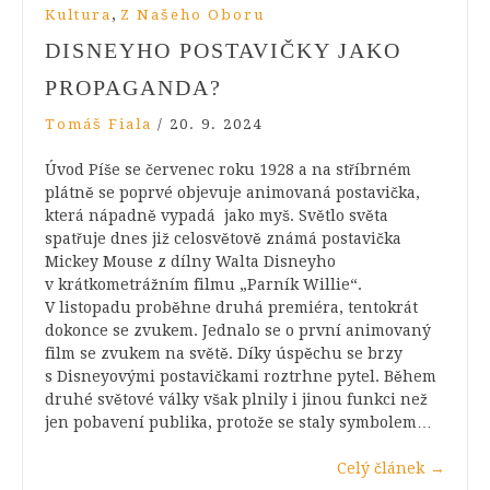
,
Kultura
Z Našeho Oboru
DISNEYHO POSTAVIČKY JAKO
PROPAGANDA?
Tomáš Fiala
/
20. 9. 2024
Úvod Píše se červenec roku 1928 a na stříbrném
plátně se poprvé objevuje animovaná postavička,
která nápadně vypadá jako myš. Světlo světa
spatřuje dnes již celosvětově známá postavička
Mickey Mouse z dílny Walta Disneyho
v krátkometrážním filmu „Parník Willie“.
V listopadu proběhne druhá premiéra, tentokrát
dokonce se zvukem. Jednalo se o první animovaný
film se zvukem na světě. Díky úspěchu se brzy
s Disneyovými postavičkami roztrhne pytel. Během
druhé světové války však plnily i jinou funkci než
jen pobavení publika, protože se staly symbolem…
Celý článek
→