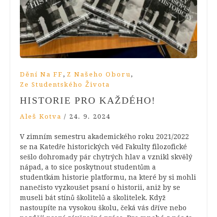
,
,
Dění Na FF
Z Našeho Oboru
Ze Studentského Života
HISTORIE PRO KAŽDÉHO!
Aleš Kotva
/
24. 9. 2024
V zimním semestru akademického roku 2021/2022
se na Katedře historických věd Fakulty filozofické
sešlo dohromady pár chytrých hlav a vznikl skvělý
nápad, a to sice poskytnout studentům a
studentkám historie platformu, na které by si mohli
nanečisto vyzkoušet psaní o historii, aniž by se
museli bát stínů školitelů a školitelek. Když
nastoupíte na vysokou školu, čeká vás dříve nebo