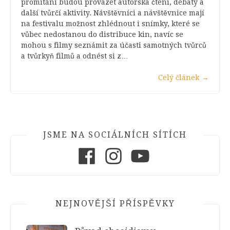
promítání budou provázet autorská čtení, debaty a
další tvůrčí aktivity. Návštěvníci a návštěvnice mají
na festivalu možnost zhlédnout i snímky, které se
vůbec nedostanou do distribuce kin, navíc se
mohou s filmy seznámit za účasti samotných tvůrců
a tvůrkyň filmů a odnést si z…
Celý článek
→
JSME NA SOCIÁLNÍCH SÍTÍCH
Facebook
Instagram
Youtube
NEJNOVĚJŠÍ PŘÍSPĚVKY