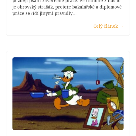
později psaní závěrečné práce. Pro mnohé z nás to
je obrovský strašák, protože bakalářské a diplomové
práce se řídí jinými pravidly…
Celý článek
→