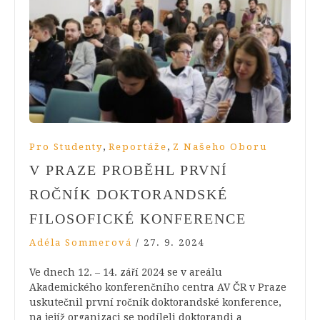
,
,
Pro Studenty
Reportáže
Z Našeho Oboru
V PRAZE PROBĚHL PRVNÍ
ROČNÍK DOKTORANDSKÉ
FILOSOFICKÉ KONFERENCE
Adéla Sommerová
/
27. 9. 2024
Ve dnech 12. – 14. září 2024 se v areálu
Akademického konferenčního centra AV ČR v Praze
uskutečnil první ročník doktorandské konference,
na jejíž organizaci se podíleli doktorandi a