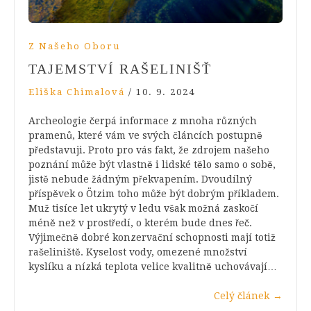
Z Našeho Oboru
TAJEMSTVÍ RAŠELINIŠŤ
Eliška Chimalová
/
10. 9. 2024
Archeologie čerpá informace z mnoha různých
pramenů, které vám ve svých článcích postupně
představuji. Proto pro vás fakt, že zdrojem našeho
poznání může být vlastně i lidské tělo samo o sobě,
jistě nebude žádným překvapením. Dvoudílný
příspěvek o Ötzim toho může být dobrým příkladem.
Muž tisíce let ukrytý v ledu však možná zaskočí
méně než v prostředí, o kterém bude dnes řeč.
Výjimečně dobré konzervační schopnosti mají totiž
rašeliniště. Kyselost vody, omezené množství
kyslíku a nízká teplota velice kvalitně uchovávají…
Celý článek
→