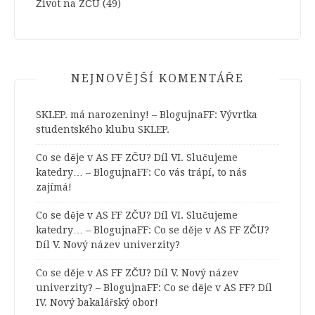
Život na ZČU
(49)
NEJNOVĚJŠÍ KOMENTÁŘE
SKLEP. má narozeniny! – BlogujnaFF
:
Vývrtka
studentského klubu SKLEP.
Co se děje v AS FF ZČU? Díl VI. Slučujeme
katedry… – BlogujnaFF
:
Co vás trápí, to nás
zajímá!
Co se děje v AS FF ZČU? Díl VI. Slučujeme
katedry… – BlogujnaFF
:
Co se děje v AS FF ZČU?
Díl V. Nový název univerzity?
Co se děje v AS FF ZČU? Díl V. Nový název
univerzity? – BlogujnaFF
:
Co se děje v AS FF? Díl
IV. Nový bakalářský obor!