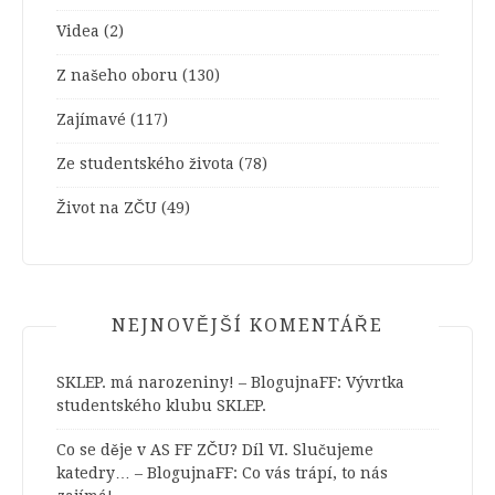
Videa
(2)
Z našeho oboru
(130)
Zajímavé
(117)
Ze studentského života
(78)
Život na ZČU
(49)
NEJNOVĚJŠÍ KOMENTÁŘE
SKLEP. má narozeniny! – BlogujnaFF
:
Vývrtka
studentského klubu SKLEP.
Co se děje v AS FF ZČU? Díl VI. Slučujeme
katedry… – BlogujnaFF
:
Co vás trápí, to nás