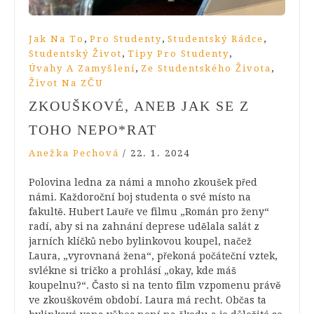
,
,
,
Jak Na To
Pro Studenty
Studentský Rádce
,
,
Studentský Život
Tipy Pro Studenty
,
,
Úvahy A Zamyšlení
Ze Studentského Života
Život Na ZČU
ZKOUŠKOVÉ, ANEB JAK SE Z
TOHO NEPO*RAT
Anežka Pechová
/
22. 1. 2024
Polovina ledna za námi a mnoho zkoušek před
námi. Každoroční boj studenta o své místo na
fakultě. Hubert Lauře ve filmu „Román pro ženy“
radí, aby si na zahnání deprese udělala salát z
jarních klíčků nebo bylinkovou koupel, načež
Laura, „vyrovnaná žena“, překoná počáteční vztek,
svlékne si tričko a prohlásí „okay, kde máš
koupelnu?“. Často si na tento film vzpomenu právě
ve zkouškovém období. Laura má recht. Občas ta