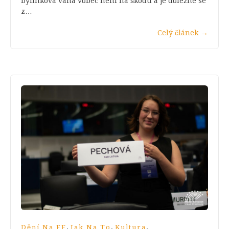
bylinková vana vůbec není na škodu a je důležité se
z…
Celý článek
→
,
,
,
Dění Na FF
Jak Na To
Kultura