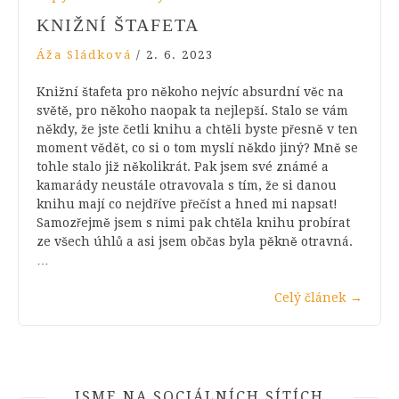
KNIŽNÍ ŠTAFETA
Áža Sládková
/
2. 6. 2023
Knižní štafeta pro někoho nejvíc absurdní věc na
světě, pro někoho naopak ta nejlepší. Stalo se vám
někdy, že jste četli knihu a chtěli byste přesně v ten
moment vědět, co si o tom myslí někdo jiný? Mně se
tohle stalo již několikrát. Pak jsem své známé a
kamarády neustále otravovala s tím, že si danou
knihu mají co nejdříve přečíst a hned mi napsat!
Samozřejmě jsem s nimi pak chtěla knihu probírat
ze všech úhlů a asi jsem občas byla pěkně otravná.
…
Celý článek
→
JSME NA SOCIÁLNÍCH SÍTÍCH