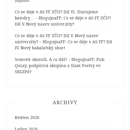
zajímá!
Co se děje v AS FF ZČU? Díl VI. Slučujeme
katedry… – BlogujnaFF
:
Co se děje v AS FF ZČU?
Díl V. Nový název univerzity?
Co se děje v AS FF ZČU? Díl V. Nový název
univerzity? – BlogujnaFF
:
Co se děje v AS FF? Díl
IV. Nový bakalářský obor!
Semestr skončil. A co dál? – BlogujnaFF
:
Pub
Quizy, podpůrná skupina a Slam Poetry ve
SKLEPě?
ARCHIVY
Květen 2026
Leden 2026