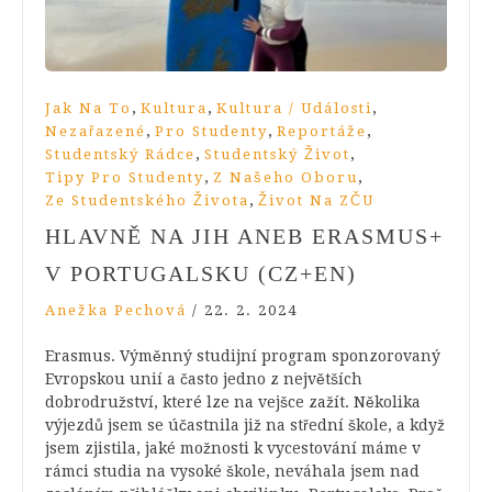
,
,
,
Jak Na To
Kultura
Kultura / Události
,
,
,
Nezařazené
Pro Studenty
Reportáže
,
,
Studentský Rádce
Studentský Život
,
,
Tipy Pro Studenty
Z Našeho Oboru
,
Ze Studentského Života
Život Na ZČU
HLAVNĚ NA JIH ANEB ERASMUS+
V PORTUGALSKU (CZ+EN)
Anežka Pechová
/
22. 2. 2024
Erasmus. Výměnný studijní program sponzorovaný
Evropskou unií a často jedno z největších
dobrodružství, které lze na vejšce zažít. Několika
výjezdů jsem se účastnila již na střední škole, a když
jsem zjistila, jaké možnosti k vycestování máme v
rámci studia na vysoké škole, neváhala jsem nad