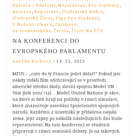
,
,
,
Kultura / Události
Nezařazené
Pro Studenty
,
,
,
Recenze
Reportáže
Studentský Rádce
,
,
Studentský Život
Tipy Pro Studenty
,
,
Z Našeho Oboru
Zajímavé
,
Ze Studentského Života
Život Na ZČU
NA KONFERENCI DO
EVROPSKÉHO PARLAMENTU
Anežka Pechová
/
19. 12. 2023
MEUS – „cože do tý Francie jedeš dělat?” Pokud jste
někdy viděli film odehrávající se v prostředí
americké střední školy, slovní spojení Model UN
Vám jistě není cizí… Model United Nations je akce,
na které si děti hrají na politiky v rámci simulace,
která znázorňuje zasedání Společenství spojených
národů. Každému z účastníků je přidělena nějaká
země, jejíž zájmy po několik následujících dní bude
reprezentovat. Na tuto konferenci se studenti
připravují v rámci seminářů debaty. Já na takových