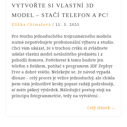
VYTVOŘTE SI VLASTNÍ 3D
MODEL – STAČÍ TELEFON A PC!
Eliška Chimalová
/
11. 3. 2025
Pro tvorbu jednoduchého trojrozměrného modelu
nutně nepotřebujete profesionální výbavu a studio.
Chci vám ukázat, že s trochou cviku si zvládnete
udělat vlastní model nesložitého předmětu i z
pohodlí domova. Potřebovat k tomu budete jen
telefon s foťákem, počítač s programem 3DF Zephyr
Free a dobré světlo. Nelekejte se, že návod vypadá
dlouze – celý proces je velice jednoduchý, ale chtěla
jsem vám jednotlivé kroky popsat raději podrobněji,
ať máte pěkný výsledek. Náledující postup stojí na
principu fotogrammetrie, tedy na vytváření…
Celý článek
→