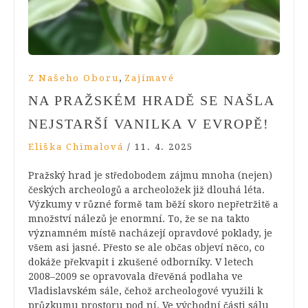
,
Z Našeho Oboru
Zajímavé
NA PRAŽSKÉM HRADĚ SE NAŠLA
NEJSTARŠÍ VANILKA V EVROPĚ!
Eliška Chimalová
/
11. 4. 2025
Pražský hrad je středobodem zájmu mnoha (nejen)
českých archeologů a archeoložek již dlouhá léta.
Výzkumy v různé formě tam běží skoro nepřetržitě a
množství nálezů je enormní. To, že se na takto
významném místě nacházejí opravdové poklady, je
všem asi jasné. Přesto se ale občas objeví něco, co
dokáže překvapit i zkušené odborníky. V letech
2008–2009 se opravovala dřevěná podlaha ve
Vladislavském sále, čehož archeologové využili k
průzkumu prostoru pod ní. Ve východní části sálu