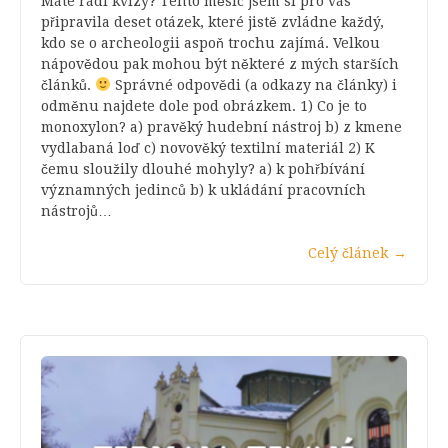
Máte rádi kvízy? Tento měsíc jsem si pro vás
připravila deset otázek, které jistě zvládne každý,
kdo se o archeologii aspoň trochu zajímá. Velkou
nápovědou pak mohou být některé z mých starších
článků.
Správné odpovědi (a odkazy na články) i
odměnu najdete dole pod obrázkem. 1) Co je to
monoxylon? a) pravěký hudební nástroj b) z kmene
vydlabaná loď c) novověký textilní materiál 2) K
čemu sloužily dlouhé mohyly? a) k pohřbívání
významných jedinců b) k ukládání pracovních
nástrojů…
Celý článek
→