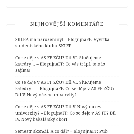
NEJNOVĚJŠÍ KOMENTÁŘE
SKLEP. má narozeniny! – BlogujnaFF
:
Vývrtka
studentského klubu SKLEP.
Co se děje v AS FF ZČU? Díl VI. Slučujeme
katedry… – BlogujnaFF
:
Co vás trápí, to nás
zajímá!
Co se děje v AS FF ZČU? Díl VI. Slučujeme
katedry… – BlogujnaFF
:
Co se děje v AS FF ZČU?
Díl V. Nový název univerzity?
Co se děje v AS FF ZČU? Díl V. Nový název
univerzity? – BlogujnaFF
:
Co se děje v AS FF? Díl
IV. Nový bakalářský obor!
Semestr skončil. A co dál? – BlogujnaFF
:
Pub