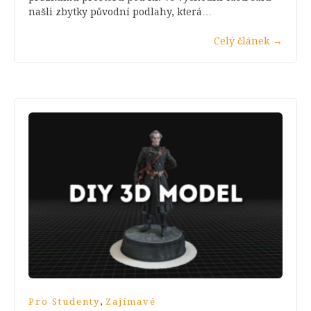
našli zbytky původní podlahy, která…
Celý článek
→
,
Pro Studenty
Zajímavé