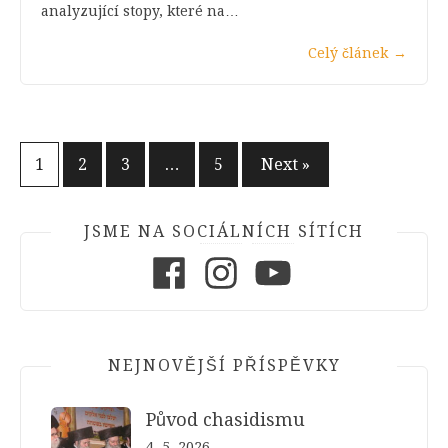
analyzující stopy, které na…
Celý článek
→
Stránkování
1
2
3
…
5
Next »
příspěvků
JSME NA SOCIÁLNÍCH SÍTÍCH
Facebook
Instagram
Youtube
NEJNOVĚJŠÍ PŘÍSPĚVKY
Původ chasidismu
4. 5. 2026