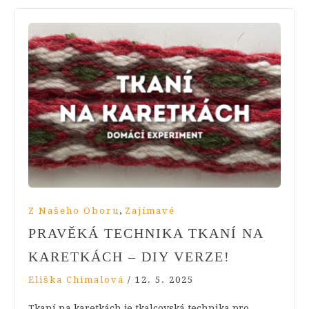
,
Z Našeho Oboru
Zajímavé
PRAVĚKÁ TECHNIKA TKANÍ NA
KARETKÁCH – DIY VERZE!
Eliška Chimalová
/
12. 5. 2025
Tkaní na karetkách je tkalcovská technika pro