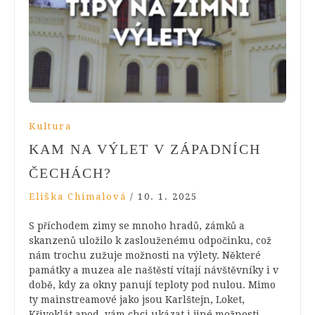
Kultura
KAM NA VÝLET V ZÁPADNÍCH
ČECHÁCH?
Eliška Chimalová
/
10. 1. 2025
S příchodem zimy se mnoho hradů, zámků a
skanzenů uložilo k zaslouženému odpočinku, což
nám trochu zužuje možnosti na výlety. Některé
památky a muzea ale naštěstí vítají návštěvníky i v
době, kdy za okny panují teploty pod nulou. Mimo
ty mainstreamové jako jsou Karlštejn, Loket,
Křivoklát apod. vám chci ukázat i jiné možnosti,