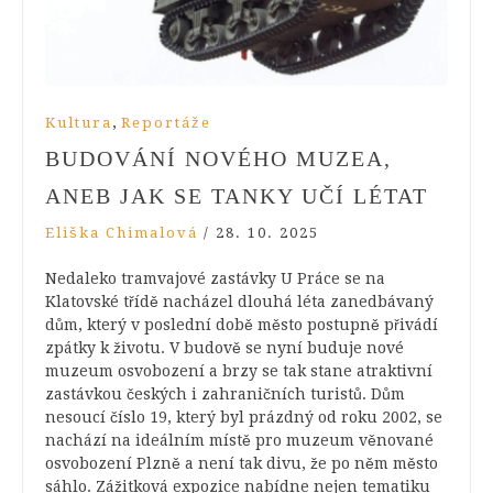
,
Kultura
Reportáže
BUDOVÁNÍ NOVÉHO MUZEA,
ANEB JAK SE TANKY UČÍ LÉTAT
Eliška Chimalová
/
28. 10. 2025
Nedaleko tramvajové zastávky U Práce se na
Klatovské třídě nacházel dlouhá léta zanedbávaný
dům, který v poslední době město postupně přivádí
zpátky k životu. V budově se nyní buduje nové
muzeum osvobození a brzy se tak stane atraktivní
zastávkou českých i zahraničních turistů. Dům
nesoucí číslo 19, který byl prázdný od roku 2002, se
nachází na ideálním místě pro muzeum věnované
osvobození Plzně a není tak divu, že po něm město
sáhlo. Zážitková expozice nabídne nejen tematiku