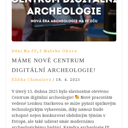
,
Dění Na FF
Z Našeho Oboru
MÁME NOVÉ CENTRUM
DIGITÁLNÍ ARCHEOLOGIE!
Eliška Chimalová
/
18. 4. 2025
V úterý 15. dubna 2025 bylo slavnostně otevřeno
Centrum digitální archeologie!
Nové pracoviště
vedené Lenkou Starkovou se může pyšnit špičkovým
technologickým vybavením, díky němuž bude
schopné nejen konkurovat obdobným týmům v
Evropě, ale také udávat směr modernímu
archeologickému bádání. Katedra archeologie FF