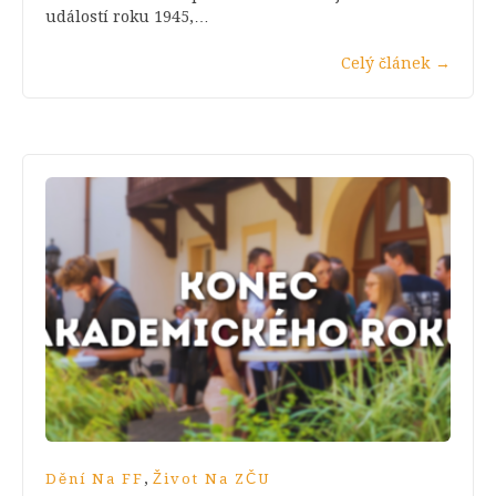
událostí roku 1945,…
Celý článek
→
,
Dění Na FF
Život Na ZČU