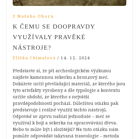
Z Našeho Oboru
K ČEMU SE DOOPRAVDY
VYUŽÍVALY PRAVĚKÉ
NÁSTROJE?
Eliška Chimalová
/
14. 12. 2024
Představte si, že při archeologickém výzkumu
najdete kamennou sekerku a bronzový meč.
Dokážete určit převládající materiál, ze kterého jsou
tyto artefakty vyrobeny a dle typologie a kontextu
určíte období, ze kterého s největší
pravděpodobností pochází. Důležitou otázku pak
představuje i reálné využití těchto nástrojů.
Odpověď se zprvu nabízí jednoduše – meč se
využíval k boji a sekerka na opracovávání dřeva.
Nebo to může být i složitější? Na tuto otázku nám
pomůže odpovědět takzvaná traseologie – metoda