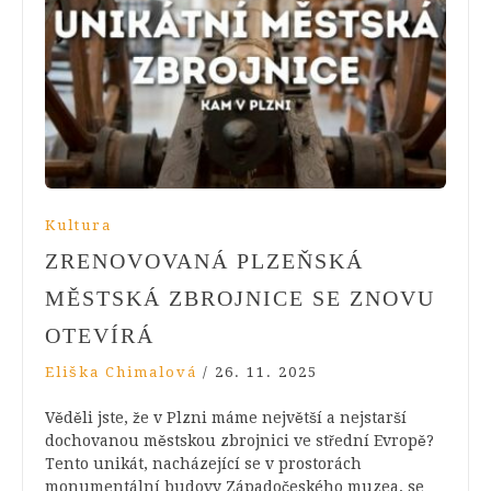
Kultura
ZRENOVOVANÁ PLZEŇSKÁ
MĚSTSKÁ ZBROJNICE SE ZNOVU
OTEVÍRÁ
Eliška Chimalová
/
26. 11. 2025
Věděli jste, že v Plzni máme největší a nejstarší
dochovanou městskou zbrojnici ve střední Evropě?
Tento unikát, nacházející se v prostorách
monumentální budovy Západočeského muzea, se