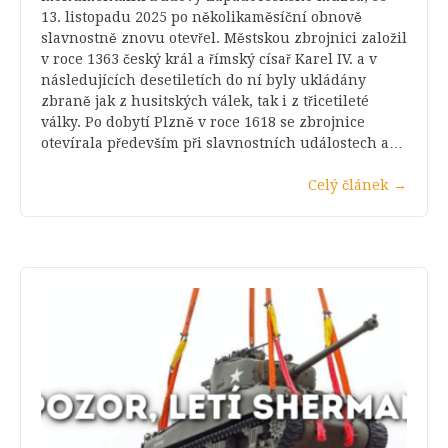
13. listopadu 2025 po několikaměsíční obnově
slavnostně znovu otevřel. Městskou zbrojnici založil
v roce 1363 český král a římský císař Karel IV. a v
následujících desetiletích do ní byly ukládány
zbraně jak z husitských válek, tak i z třicetileté
války. Po dobytí Plzně v roce 1618 se zbrojnice
otevírala především při slavnostních událostech a…
Celý článek
→