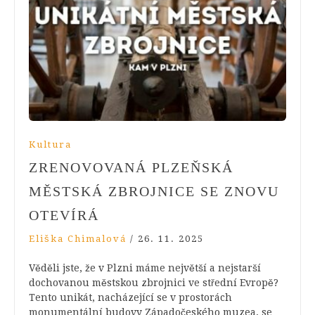
Kultura
ZRENOVOVANÁ PLZEŇSKÁ
MĚSTSKÁ ZBROJNICE SE ZNOVU
OTEVÍRÁ
Eliška Chimalová
/
26. 11. 2025
Věděli jste, že v Plzni máme největší a nejstarší
dochovanou městskou zbrojnici ve střední Evropě?
Tento unikát, nacházející se v prostorách
monumentální budovy Západočeského muzea, se