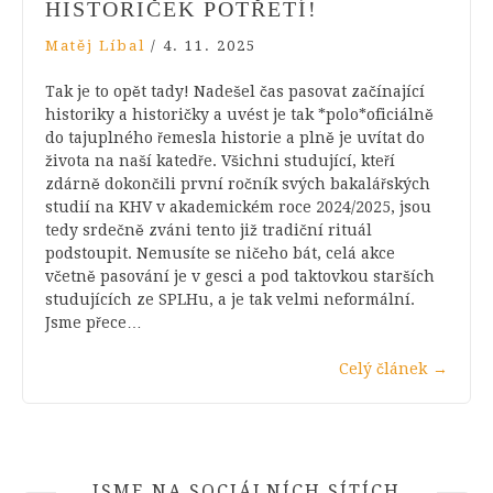
HISTORIČEK POTŘETÍ!
Matěj Líbal
/
4. 11. 2025
Tak je to opět tady! Nadešel čas pasovat začínající
historiky a historičky a uvést je tak *polo*oficiálně
do tajuplného řemesla historie a plně je uvítat do
života na naší katedře. Všichni studující, kteří
zdárně dokončili první ročník svých bakalářských
studií na KHV v akademickém roce 2024/2025, jsou
tedy srdečně zváni tento již tradiční rituál
podstoupit. Nemusíte se ničeho bát, celá akce
včetně pasování je v gesci a pod taktovkou starších
studujících ze SPLHu, a je tak velmi neformální.
Jsme přece…
Celý článek
→
JSME NA SOCIÁLNÍCH SÍTÍCH