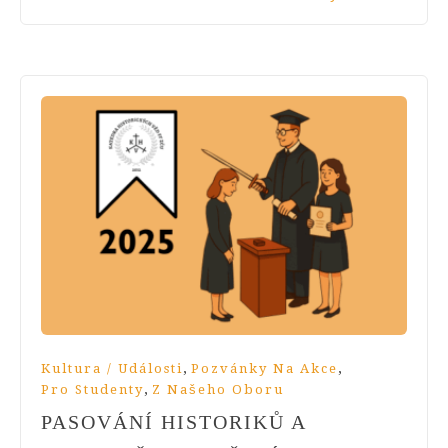
,
,
Kultura / Události
Pozvánky Na Akce
,
Pro Studenty
Z Našeho Oboru
PASOVÁNÍ HISTORIKŮ A