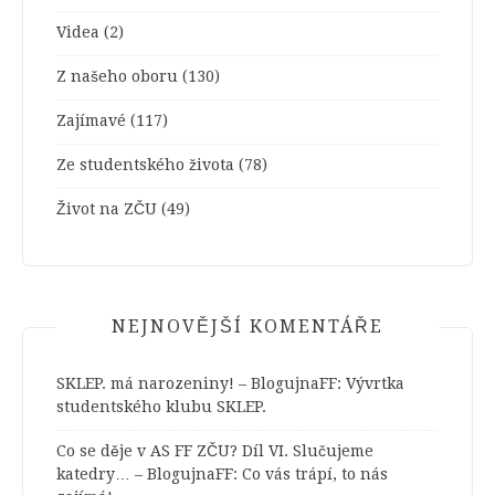
Videa
(2)
Z našeho oboru
(130)
Zajímavé
(117)
Ze studentského života
(78)
Život na ZČU
(49)
NEJNOVĚJŠÍ KOMENTÁŘE
SKLEP. má narozeniny! – BlogujnaFF
:
Vývrtka
studentského klubu SKLEP.
Co se děje v AS FF ZČU? Díl VI. Slučujeme
katedry… – BlogujnaFF
:
Co vás trápí, to nás