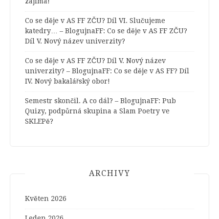
zajímá!
Co se děje v AS FF ZČU? Díl VI. Slučujeme
katedry… – BlogujnaFF
:
Co se děje v AS FF ZČU?
Díl V. Nový název univerzity?
Co se děje v AS FF ZČU? Díl V. Nový název
univerzity? – BlogujnaFF
:
Co se děje v AS FF? Díl
IV. Nový bakalářský obor!
Semestr skončil. A co dál? – BlogujnaFF
:
Pub
Quizy, podpůrná skupina a Slam Poetry ve
SKLEPě?
ARCHIVY
Květen 2026
Leden 2026