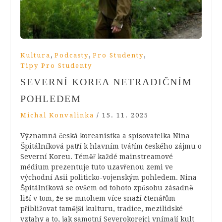
,
,
,
Kultura
Podcasty
Pro Studenty
Tipy Pro Studenty
SEVERNÍ KOREA NETRADIČNÍM
POHLEDEM
Michal Konvalinka
/
15. 11. 2025
Významná česká koreanistka a spisovatelka Nina
Špitálníková patří k hlavním tvářím českého zájmu o
Severní Koreu. Téměř každé mainstreamové
médium prezentuje tuto uzavřenou zemi ve
východní Asii politicko-vojenským pohledem. Nina
Špitálníková se ovšem od tohoto způsobu zásadně
liší v tom, že se mnohem více snaží čtenářům
přibližovat tamější kulturu, tradice, mezilidské
vztahy a to, jak samotní Severokorejci vnímají kult