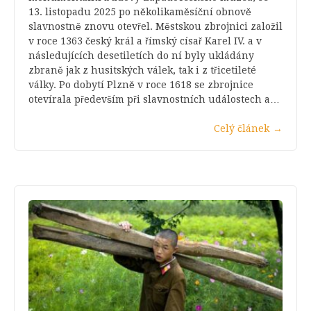
13. listopadu 2025 po několikaměsíční obnově
slavnostně znovu otevřel. Městskou zbrojnici založil
v roce 1363 český král a římský císař Karel IV. a v
následujících desetiletích do ní byly ukládány
zbraně jak z husitských válek, tak i z třicetileté
války. Po dobytí Plzně v roce 1618 se zbrojnice
otevírala především při slavnostních událostech a…
Celý článek
→