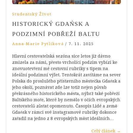
Studentský Život
HISTORICKÝ GDAŃSK A
PODZIMNÍ POBŘEŽÍ BALTU
Anna-Marie Pytlíková
/
7. 11. 2025
Hlavní cestovatelská sezóna sice letos již dávno
zmizela za námi, přesto vrcholící podzim vybízí ke
znovuotevření mé cestovní rubriky s tipem na
ideální podzimní výlet. Tentokrát zavítáme na sever
Polska do proslulého přístavního městečka Gdańsk a
jeho okolí, poznávat zde lze totiž nejen půvab
překrásného historického města, nýbrž také pobřeží
Baltského moře, které by nemělo v očích evropských
cestovatelů zůstat opomenuto. Časopis Lidé a země
Gdańsk v rámci své instagramové rubriky dokonce
zařadil na jedno z 8 evropských měst ideálních…
Celý článek
→