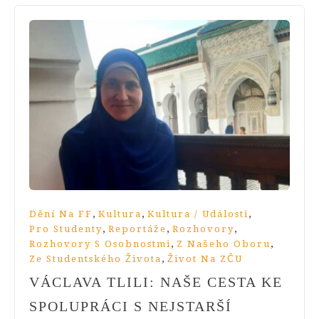
,
,
,
Dění Na FF
Kultura
Kultura / Události
,
,
,
Pro Studenty
Reportáže
Rozhovory
,
,
Rozhovory S Osobnostmi
Z Našeho Oboru
,
Ze Studentského Života
Život Na ZČU
VÁCLAVA TLILI: NAŠE CESTA KE
SPOLUPRÁCI S NEJSTARŠÍ