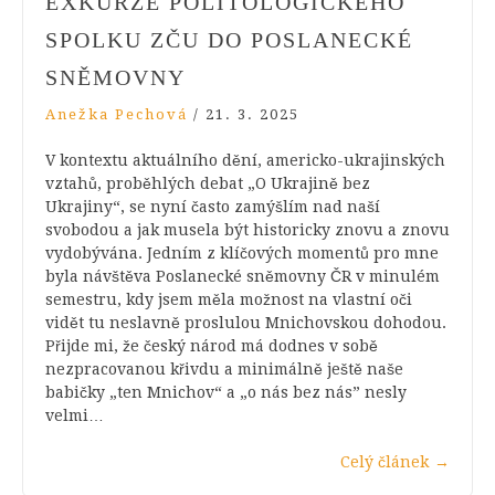
EXKURZE POLITOLOGICKÉHO
SPOLKU ZČU DO POSLANECKÉ
SNĚMOVNY
Anežka Pechová
/
21. 3. 2025
V kontextu aktuálního dění, americko-ukrajinských
vztahů, proběhlých debat „O Ukrajině bez
Ukrajiny“, se nyní často zamýšlím nad naší
svobodou a jak musela být historicky znovu a znovu
vydobývána. Jedním z klíčových momentů pro mne
byla návštěva Poslanecké sněmovny ČR v minulém
semestru, kdy jsem měla možnost na vlastní oči
vidět tu neslavně proslulou Mnichovskou dohodou.
Přijde mi, že český národ má dodnes v sobě
nezpracovanou křivdu a minimálně ještě naše
babičky „ten Mnichov“ a „o nás bez nás” nesly
velmi…
Celý článek
→