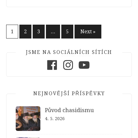
Stránkování
1
2
3
…
5
Next »
příspěvků
JSME NA SOCIÁLNÍCH SÍTÍCH
Facebook
Instagram
Youtube
NEJNOVĚJŠÍ PŘÍSPĚVKY
Původ chasidismu
4. 5. 2026