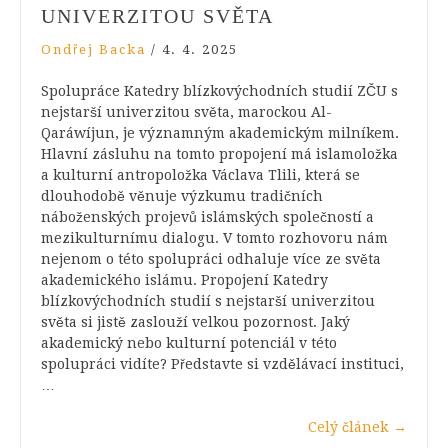
UNIVERZITOU SVĚTA
Ondřej Backa
/
4. 4. 2025
Spolupráce Katedry blízkovýchodních studií ZČU s
nejstarší univerzitou světa, marockou Al-
Qaráwíjun, je významným akademickým milníkem.
Hlavní zásluhu na tomto propojení má islamoložka
a kulturní antropoložka Václava Tlili, která se
dlouhodobě věnuje výzkumu tradičních
náboženských projevů islámských společností a
mezikulturnímu dialogu. V tomto rozhovoru nám
nejenom o této spolupráci odhaluje více ze světa
akademického islámu. Propojení Katedry
blízkovýchodních studií s nejstarší univerzitou
světa si jistě zaslouží velkou pozornost. Jaký
akademický nebo kulturní potenciál v této
spolupráci vidíte? Představte si vzdělávací instituci,
…
Celý článek
→