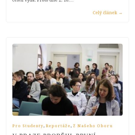
cestu vydá. Proto dne 2. 10.…
Celý článek
→
,
,
Pro Studenty
Reportáže
Z Našeho Oboru