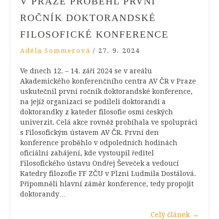
V PRAZE PROBĚHL PRVNÍ
ROČNÍK DOKTORANDSKÉ
FILOSOFICKÉ KONFERENCE
Adéla Sommerová
/
27. 9. 2024
Ve dnech 12. – 14. září 2024 se v areálu
Akademického konferenčního centra AV ČR v Praze
uskutečnil první ročník doktorandské konference,
na jejíž organizaci se podíleli doktorandi a
doktorandky z kateder filosofie osmi českých
univerzit. Celá akce rovněž probíhala ve spolupráci
s Filosofickým ústavem AV ČR. První den
konference proběhlo v odpoledních hodinách
oficiální zahájení, kde vystoupil ředitel
Filosofického ústavu Ondřej Ševeček a vedoucí
Katedry filozofie FF ZČU v Plzni Ludmila Dostálová.
Připomněli hlavní záměr konference, tedy propojit
doktorandy…
Celý článek
→