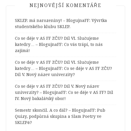
NEJNOVĚJŠÍ KOMENTÁŘE
SKLEP. má narozeniny! – BlogujnaFF
:
Vývrtka
studentského klubu SKLEP.
Co se děje v AS FF ZČU? Díl VI. Slučujeme
katedry… – BlogujnaFF
:
Co vás trápí, to nás
zajímá!
Co se děje v AS FF ZČU? Díl VI. Slučujeme
katedry… – BlogujnaFF
:
Co se děje v AS FF ZČU?
Díl V. Nový název univerzity?
Co se děje v AS FF ZČU? Díl V. Nový název
univerzity? – BlogujnaFF
:
Co se děje v AS FF? Díl
IV. Nový bakalářský obor!
Semestr skončil. A co dál? – BlogujnaFF
:
Pub
Quizy, podpůrná skupina a Slam Poetry ve
SKLEPě?