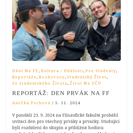
,
,
,
Dění Na FF
Kultura / Události
Pro Studenty
,
,
,
Reportáže
Rozhovory
Studentský Život
,
Ze Studentského Života
Život Na ZČU
REPORTÁŽ: DEN PRVÁK NA FF
Anežka Pechová
/
5. 11. 2024
V pondělí 23. 9. 2024 na Filozofické fakultě proběhl
uvítací den pro všechny prváky a prvačky. Studující
byli rozděleni do skupin a přibližně hodinu