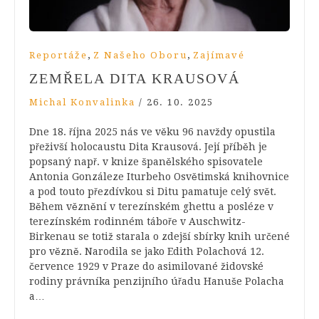
,
,
Reportáže
Z Našeho Oboru
Zajímavé
ZEMŘELA DITA KRAUSOVÁ
Michal Konvalinka
/
26. 10. 2025
Dne 18. října 2025 nás ve věku 96 navždy opustila
přeživší holocaustu Dita Krausová. Její příběh je
popsaný např. v knize španělského spisovatele
Antonia Gonzáleze Iturbeho Osvětimská knihovnice
a pod touto přezdívkou si Ditu pamatuje celý svět.
Během věznění v terezínském ghettu a posléze v
terezínském rodinném táboře v Auschwitz-
Birkenau se totiž starala o zdejší sbírky knih určené
pro vězně. Narodila se jako Edith Polachová 12.
července 1929 v Praze do asimilované židovské
rodiny právníka penzijního úřadu Hanuše Polacha
a…