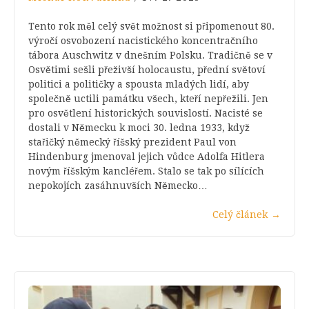
Tento rok měl celý svět možnost si připomenout 80.
výročí osvobození nacistického koncentračního
tábora Auschwitz v dnešním Polsku. Tradičně se v
Osvětimi sešli přeživší holocaustu, přední světoví
politici a političky a spousta mladých lidí, aby
společně uctili památku všech, kteří nepřežili. Jen
pro osvětlení historických souvislostí. Nacisté se
dostali v Německu k moci 30. ledna 1933, když
stařičký německý říšský prezident Paul von
Hindenburg jmenoval jejich vůdce Adolfa Hitlera
novým říšským kancléřem. Stalo se tak po sílících
nepokojích zasáhnuvších Německo…
Celý článek
→