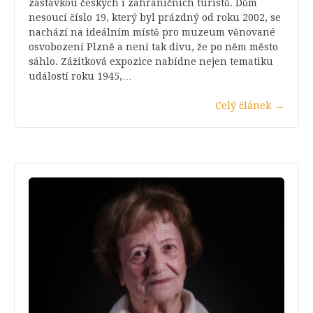
zastávkou českých i zahraničních turistů. Dům
nesoucí číslo 19, který byl prázdný od roku 2002, se
nachází na ideálním místě pro muzeum věnované
osvobození Plzně a není tak divu, že po něm město
sáhlo. Zážitková expozice nabídne nejen tematiku
událostí roku 1945,…
Celý článek
→