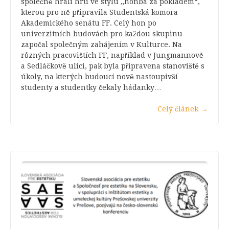
společně hráli hru ve stylu „honba za pokladem“,
kterou pro ně připravila Studentská komora
Akademického senátu FF. Celý hon po
univerzitních budovách pro každou skupinu
započal společným zahájením v Kulturce. Na
různých pracovištích FF, například v Jungmannově
a Sedláčkově ulici, pak byla připravena stanoviště s
úkoly, na kterých budoucí nově nastoupivší
studenty a studentky čekaly hádanky…
Celý článek
→