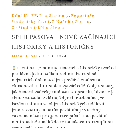
,
,
,
Dění Na FF
Pro Studenty
Reportáže
,
,
Studentský Život
Z Našeho Oboru
Ze Studentského Života
SPLH PASOVAL NOVÉ ZAČÍNAJÍCÍ
HISTORIKY A HISTORIČKY
Matěj Líbal
/
4. 10. 2024
Čtení na 1,5 minuty Historici a historičky tvoří od
pradávna jednu velkou rodinu, která si od
nejstarších dob navzájem předává znalosti a
zkušenosti. Od 19. století vytváří celé školy a směry,
jak historii vědecky studovat. A opravdu, historie je
skutečně věda! Zvláště, když si uvědomíme, že
každou minutu se objem historických událostí
jenom zvětšuje a naším posláním je všechny
zaznamenávat pro generace příští. Toto poslání
není snadné a málokdo se na takovou strastiplnou