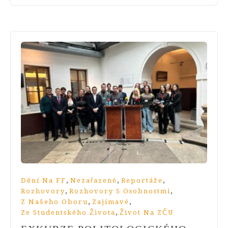
,
,
,
Dění Na FF
Nezařazené
Reportáže
,
,
Rozhovory
Rozhovory S Osobnostmi
,
,
Z Našeho Oboru
Zajímavé
,
Ze Studentského Života
Život Na ZČU