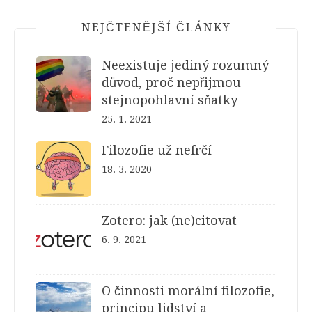
NEJČTENĚJŠÍ ČLÁNKY
Neexistuje jediný rozumný
důvod, proč nepřijmou
stejnopohlavní sňatky
25. 1. 2021
Filozofie už nefrčí
18. 3. 2020
Zotero: jak (ne)citovat
6. 9. 2021
O činnosti morální filozofie,
principu lidství a