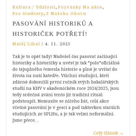
,
,
Kultura / Události
Pozvánky Na Akce
,
Pro Studenty
Z Našeho Oboru
PASOVÁNÍ HISTORIKŮ A
HISTORIČEK POTŘETÍ!
Matěj Líbal
/
4. 11. 2025
Tak je to opět tady! Nadešel čas pasovat začínající
historiky a historičky a uvést je tak *polo*oficiálně
do tajuplného řemesla historie a plně je uvítat do
života na naší katedře. Všichni studující, kteří
zdárně dokončili první ročník svých bakalářských
studií na KHV v akademickém roce 2024/2025, jsou
tedy srdečně zváni tento již tradiční rituál
podstoupit. Nemusíte se ničeho bát, celá akce
včetně pasování je v gesci a pod taktovkou starších
studujících ze SPLHu, a je tak velmi neformální.
Jsme přece…
Celý článek
→