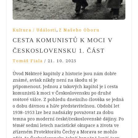
,
Kultura / Události
Z Našeho Oboru
CESTA KOMUNISTŮ K MOCI V
ČESKOSLOVENSKU 1. ČÁST
Tomáš Fiala
/
21. 10. 2025
Úvod Některé kapitoly z historie jsou nám dobře
známé, avšak nikdy není na škodu si je
připomenout. Jednou z takových kapitol je i cesta
komunistů k moci v Československu po druhé
světové válce. Z pohledu dnešního člověka se jedná
o dobu dávnou a hůře představitelnou. Období let
1938–1953 lze bez nadsázky považovat za dobu
temna pro moderní české/československé dějiny. Po
téměř sedmi letech nacistické okupace a života ve
zřízeném Protektorátu Čechy a Morava se mohlo