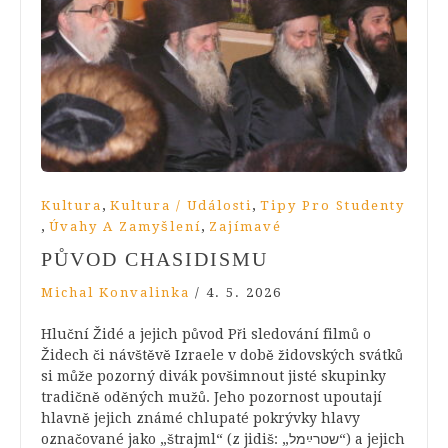
,
,
Kultura
Kultura / Události
Tipy Pro Studenty
,
,
Úvahy A Zamyšlení
Zajímavé
PŮVOD CHASIDISMU
Michal Konvalinka
/
4. 5. 2026
Hluční Židé a jejich původ Při sledování filmů o
Židech či návštěvě Izraele v době židovských svátků
si může pozorný divák povšimnout jisté skupinky
tradičně oděných mužů. Jeho pozornost upoutají
hlavně jejich známé chlupaté pokrývky hlavy
označované jako „štrajml“ (z jidiš: „שטרײַמל“) a jejich