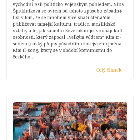
východní Asii politicko-vojenským pohledem. Nina
Špitálníková se ovšem od tohoto způsobu zásadně
liší v tom, že se mnohem více snaží čtenářům
přibližovat tamější kulturu, tradice, mezilidské
vztahy a to, jak samotní Severokorejci vnímají kult
osobnosti, který započal „Velkým vůdcem“ Kim Ir-
senem (ruský přepis původního korejského jména
Kim Il-song, který se v období komunismu do
českého…
Celý článek
→