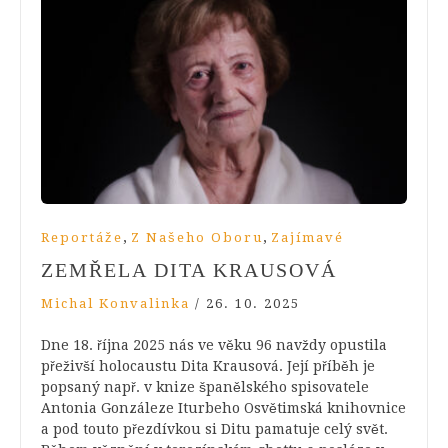
,
,
Reportáže
Z Našeho Oboru
Zajímavé
ZEMŘELA DITA KRAUSOVÁ
Michal Konvalinka
/
26. 10. 2025
Dne 18. října 2025 nás ve věku 96 navždy opustila
přeživší holocaustu Dita Krausová. Její příběh je
popsaný např. v knize španělského spisovatele
Antonia Gonzáleze Iturbeho Osvětimská knihovnice
a pod touto přezdívkou si Ditu pamatuje celý svět.