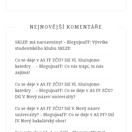
NEJNOVĚJŠÍ KOMENTÁŘE
SKLEP. má narozeniny! – BlogujnaFF
:
Vývrtka
studentského klubu SKLEP.
Co se děje v AS FF ZČU? Díl VI. Slučujeme
katedry… – BlogujnaFF
:
Co vás trápí, to nás
zajímá!
Co se děje v AS FF ZČU? Díl VI. Slučujeme
katedry… – BlogujnaFF
:
Co se děje v AS FF ZČU?
Díl V. Nový název univerzity?
Co se děje v AS FF ZČU? Díl V. Nový název
univerzity? – BlogujnaFF
:
Co se děje v AS FF? Díl
IV. Nový bakalářský obor!