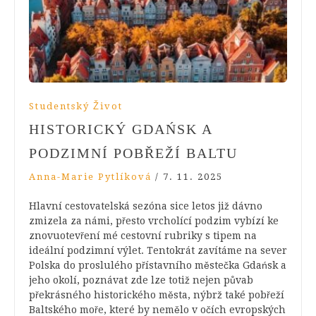
Studentský Život
HISTORICKÝ GDAŃSK A
PODZIMNÍ POBŘEŽÍ BALTU
Anna-Marie Pytlíková
/
7. 11. 2025
Hlavní cestovatelská sezóna sice letos již dávno
zmizela za námi, přesto vrcholící podzim vybízí ke
znovuotevření mé cestovní rubriky s tipem na
ideální podzimní výlet. Tentokrát zavítáme na sever
Polska do proslulého přístavního městečka Gdańsk a
jeho okolí, poznávat zde lze totiž nejen půvab
překrásného historického města, nýbrž také pobřeží
Baltského moře, které by nemělo v očích evropských