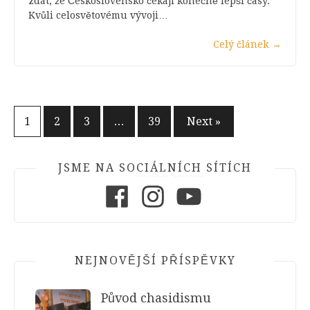
zdát, že Československo čekají konečně lepší časy.
Kvůli celosvětovému vývoji…
Celý článek
→
Stránkování
1
2
3
…
39
Next »
příspěvků
JSME NA SOCIÁLNÍCH SÍTÍCH
Facebook
Instagram
Youtube
NEJNOVĚJŠÍ PŘÍSPĚVKY
Původ chasidismu