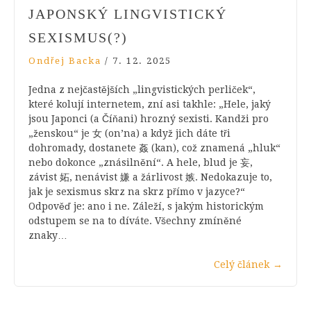
JAPONSKÝ LINGVISTICKÝ
SEXISMUS(?)
Ondřej Backa
/
7. 12. 2025
Jedna z nejčastějších „lingvistických perliček“,
které kolují internetem, zní asi takhle: „Hele, jaký
jsou Japonci (a Číňani) hrozný sexisti. Kandži pro
„ženskou“ je 女 (on’na) a když jich dáte tři
dohromady, dostanete 姦 (kan), což znamená „hluk“
nebo dokonce „znásilnění“. A hele, blud je 妄,
závist 妬, nenávist 嫌 a žárlivost 嫉. Nedokazuje to,
jak je sexismus skrz na skrz přímo v jazyce?“
Odpověď je: ano i ne. Záleží, s jakým historickým
odstupem se na to díváte. Všechny zmíněné
znaky…
Celý článek
→