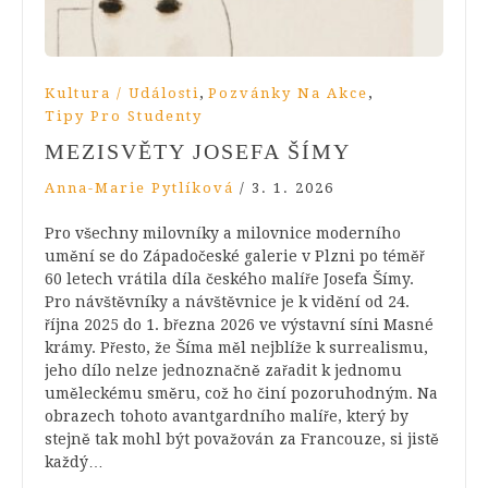
,
,
Kultura / Události
Pozvánky Na Akce
Tipy Pro Studenty
MEZISVĚTY JOSEFA ŠÍMY
Anna-Marie Pytlíková
/
3. 1. 2026
Pro všechny milovníky a milovnice moderního
umění se do Západočeské galerie v Plzni po téměř
60 letech vrátila díla českého malíře Josefa Šímy.
Pro návštěvníky a návštěvnice je k vidění od 24.
října 2025 do 1. března 2026 ve výstavní síni Masné
krámy. Přesto, že Šíma měl nejblíže k surrealismu,
jeho dílo nelze jednoznačně zařadit k jednomu
uměleckému směru, což ho činí pozoruhodným. Na
obrazech tohoto avantgardního malíře, který by
stejně tak mohl být považován za Francouze, si jistě
každý…