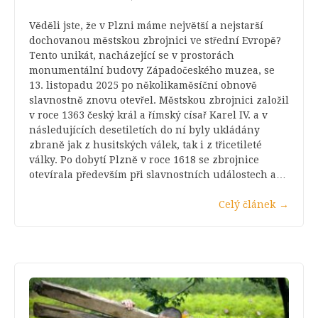
Věděli jste, že v Plzni máme největší a nejstarší
dochovanou městskou zbrojnici ve střední Evropě?
Tento unikát, nacházející se v prostorách
monumentální budovy Západočeského muzea, se
13. listopadu 2025 po několikaměsíční obnově
slavnostně znovu otevřel. Městskou zbrojnici založil
v roce 1363 český král a římský císař Karel IV. a v
následujících desetiletích do ní byly ukládány
zbraně jak z husitských válek, tak i z třicetileté
války. Po dobytí Plzně v roce 1618 se zbrojnice
otevírala především při slavnostních událostech a…
Celý článek
→