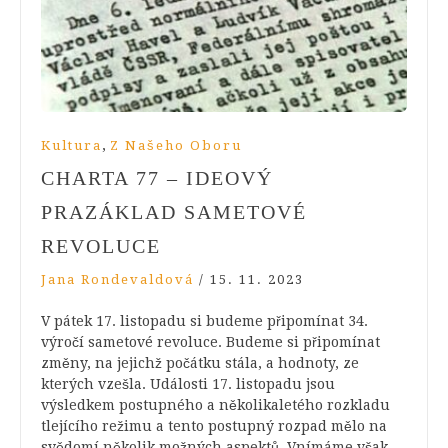
,
Kultura
Z Našeho Oboru
CHARTA 77 – IDEOVÝ
PRAZÁKLAD SAMETOVÉ
REVOLUCE
Jana Rondevaldová
/
15. 11. 2023
V pátek 17. listopadu si budeme připomínat 34.
výročí sametové revoluce. Budeme si připomínat
změny, na jejichž počátku stála, a hodnoty, ze
kterých vzešla. Události 17. listopadu jsou
výsledkem postupného a několikaletého rozkladu
tlejícího režimu a tento postupný rozpad mělo na
svědomí několik možných aspektů. Vnímáme však,