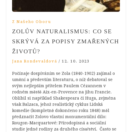
Z Našeho Oboru
ZOLŮV NATURALISMUS: CO SE
SKRÝVÁ ZA POPISY ZMAŘENÝCH
ŽIVOTŮ?
Jana Rondevaldová
/
12. 10. 2023
Počínaje dospíváním se Zola (1840-1902) zajímal o
umění a především literaturu, o níž debatoval se
svým nejlepším přítelem Paulem Cézannem v
rodném městě Aix-en-Provence na jihu Francie.
Oblíbil si například Shakespeara či Huga, zejména
však Balzaca, jehož realistický cyklus Lidská
komedie (kompletně dokončeno roku 1848) měl
předznačit Zolovo vlastní monumentální dílo:
Rougon-Macquartové: Přírodopisná a sociální
studie jedné rodiny za druhého císařství. Často se