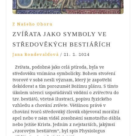
Z Našeho Oboru
ZVÍŘATA JAKO SYMBOLY VE
STŘEDOVĚKÝCH BESTIÁŘÍCH
Jana Rondevaldová
/
21. 2. 2024
Zvířata, podobně jako celá příroda, byla ve
středověku vnímána symbolicky. Bohem stvoření
tvorové v sobě nesli význam, který je zapotřebí
dekódovat a tím porozumět Božímu plánu. S tímto
úkolem učenci uspořádávali vědění o zvířectvu do
tzv. bestiářů, včetně ilustrací, popisu fyzického
vzhledu a chování zvířete. Většinou právě v
chování tvorů středověký člověk objevoval morální
apel nebo v něm viděl zosobnění samotného ďábla
nebo Ježíše Krista. Jedním z nejstarších, jakýmsi
„vzorovým bestiářem“, byl spis Physiologus