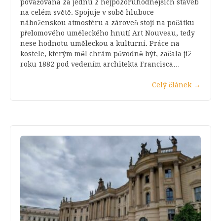
považována za jednu z nejpozoruhodnějších staveb
na celém světě. Spojuje v sobě hluboce
náboženskou atmosféru a zároveň stojí na počátku
přelomového uměleckého hnutí Art Nouveau, tedy
nese hodnotu uměleckou a kulturní. Práce na
kostele, kterým měl chrám původně být, začala již
roku 1882 pod vedením architekta Francisca…
Celý článek
→