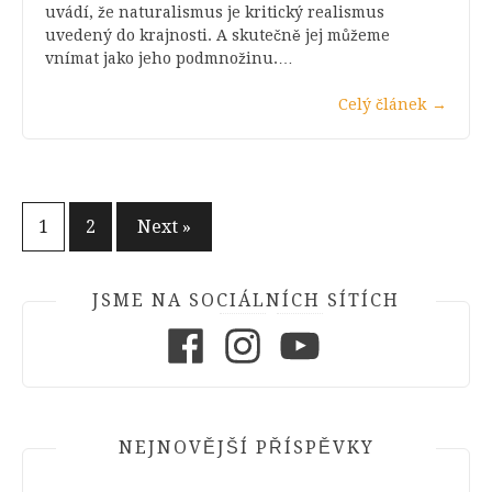
uvádí, že naturalismus je kritický realismus
uvedený do krajnosti. A skutečně jej můžeme
vnímat jako jeho podmnožinu.…
Celý článek
→
Stránkování
1
2
Next »
příspěvků
JSME NA SOCIÁLNÍCH SÍTÍCH
Facebook
Instagram
Youtube
NEJNOVĚJŠÍ PŘÍSPĚVKY