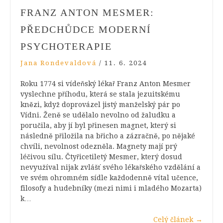
FRANZ ANTON MESMER:
PŘEDCHŮDCE MODERNÍ
PSYCHOTERAPIE
Jana Rondevaldová
/
11. 6. 2024
Roku 1774 si vídeňský lékař Franz Anton Mesmer
vyslechne příhodu, která se stala jezuitskému
knězi, když doprovázel jistý manželský pár po
Vídni. Ženě se udělalo nevolno od žaludku a
poručila, aby jí byl přinesen magnet, který si
následně přiložila na břicho a zázračně, po nějaké
chvíli, nevolnost odezněla. Magnety mají prý
léčivou sílu. Čtyřicetiletý Mesmer, který dosud
nevyužíval nijak zvlášť svého lékařského vzdělání a
ve svém ohromném sídle každodenně vítal učence,
filosofy a hudebníky (mezi nimi i mladého Mozarta)
k…
Celý článek
→