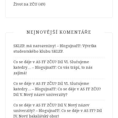
Život na ZČU
(49)
NEJNOVĚJŠÍ KOMENTÁŘE
SKLEP. má narozeniny! – BlogujnaFF
:
Vývrtka
studentského klubu SKLEP.
Co se děje v AS FF ZČU? Díl VI. Slučujeme
katedry… – BlogujnaFF
:
Co vás trápí, to nás
zajímá!
Co se děje v AS FF ZČU? Díl VI. Slučujeme
katedry… – BlogujnaFF
:
Co se děje v AS FF ZČU?
Díl V. Nový název univerzity?
Co se děje v AS FF ZČU? Díl V. Nový název
univerzity? – BlogujnaFF
:
Co se děje v AS FF? Díl
IV. Nový bakalářský obor!