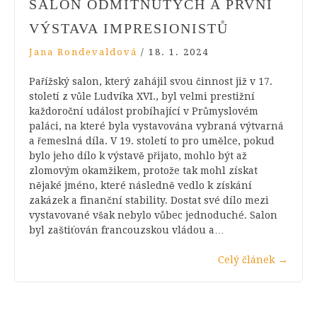
SALON ODMÍTNUTÝCH A PRVNÍ
VÝSTAVA IMPRESIONISTŮ
Jana Rondevaldová
/
18. 1. 2024
Pařížský salon, který zahájil svou činnost již v 17.
století z vůle Ludvíka XVI., byl velmi prestižní
každoroční událost probíhající v Průmyslovém
paláci, na které byla vystavována vybraná výtvarná
a řemeslná díla. V 19. století to pro umělce, pokud
bylo jeho dílo k výstavě přijato, mohlo být až
zlomovým okamžikem, protože tak mohl získat
nějaké jméno, které následně vedlo k získání
zakázek a finanční stability. Dostat své dílo mezi
vystavované však nebylo vůbec jednoduché. Salon
byl zaštiťován francouzskou vládou a…
Celý článek
→