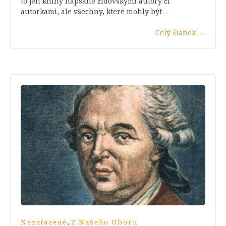
to jen knihy napsané židovskými autory či
autorkami, ale všechny, které mohly být…
Celý článek
→
,
Nezařazené
Z Našeho Oboru