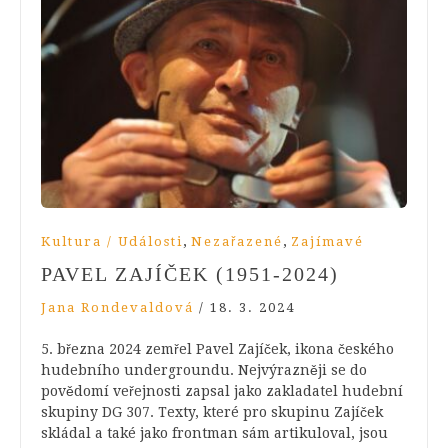
,
,
Kultura / Události
Nezařazené
Zajímavé
PAVEL ZAJÍČEK (1951-2024)
Jana Rondevaldová
/
18. 3. 2024
5. března 2024 zemřel Pavel Zajíček, ikona českého
hudebního undergroundu. Nejvýrazněji se do
povědomí veřejnosti zapsal jako zakladatel hudební
skupiny DG 307. Texty, které pro skupinu Zajíček
skládal a také jako frontman sám artikuloval, jsou