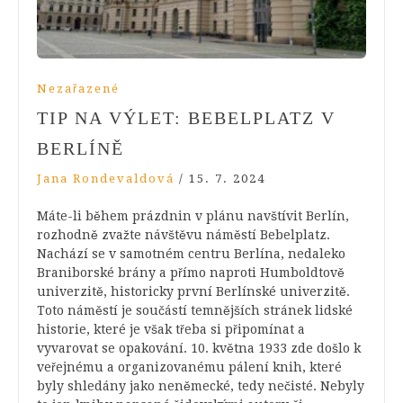
Nezařazené
TIP NA VÝLET: BEBELPLATZ V
BERLÍNĚ
Jana Rondevaldová
/
15. 7. 2024
Máte-li během prázdnin v plánu navštívit Berlín,
rozhodně zvažte návštěvu náměstí Bebelplatz.
Nachází se v samotném centru Berlína, nedaleko
Braniborské brány a přímo naproti Humboldtově
univerzitě, historicky první Berlínské univerzitě.
Toto náměstí je součástí temnějších stránek lidské
historie, které je však třeba si připomínat a
vyvarovat se opakování. 10. května 1933 zde došlo k
veřejnému a organizovanému pálení knih, které
byly shledány jako neněmecké, tedy nečisté. Nebyly