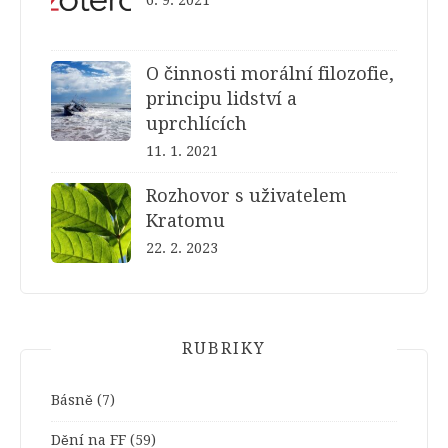
6. 9. 2021
O činnosti morální filozofie,
principu lidství a
uprchlících
11. 1. 2021
Rozhovor s uživatelem
Kratomu
22. 2. 2023
RUBRIKY
Básně
(7)
Dění na FF
(59)