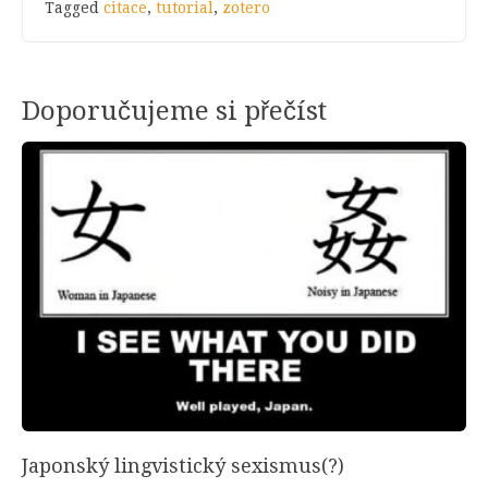
Tagged
citace
,
tutorial
,
zotero
Doporučujeme si přečíst
Japonský lingvistický sexismus(?)