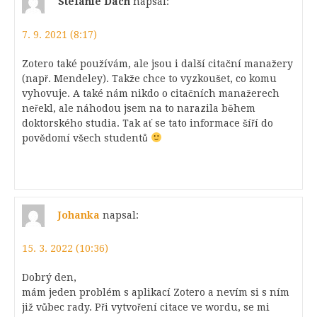
Stefanie Dach
napsal:
7. 9. 2021 (8:17)
Zotero také používám, ale jsou i další citační manažery
(např. Mendeley). Takže chce to vyzkoušet, co komu
vyhovuje. A také nám nikdo o citačních manažerech
neřekl, ale náhodou jsem na to narazila během
doktorského studia. Tak ať se tato informace šíří do
povědomí všech studentů
Johanka
napsal:
15. 3. 2022 (10:36)
Dobrý den,
mám jeden problém s aplikací Zotero a nevím si s ním
již vůbec rady. Při vytvoření citace ve wordu, se mi