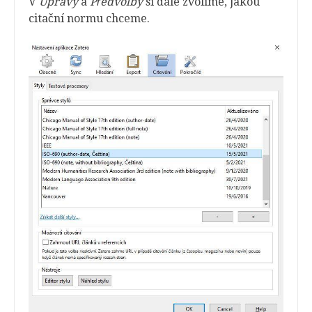
V
Úpravy
a
Předvolby
si dále zvolíme, jakou
citační normu chceme.