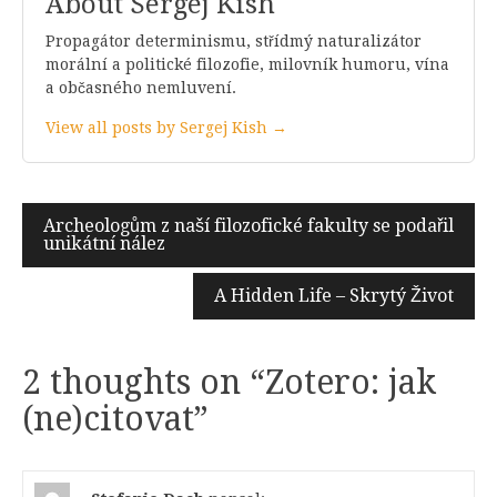
About Sergej Kish
Propagátor determinismu, střídmý naturalizátor
morální a politické filozofie, milovník humoru, vína
a občasného nemluvení.
View all posts by Sergej Kish →
Navigace
Archeologům z naší filozofické fakulty se podařil
unikátní nález
pro
příspěvek
A Hidden Life – Skrytý Život
2 thoughts on “
Zotero: jak
(ne)citovat
”