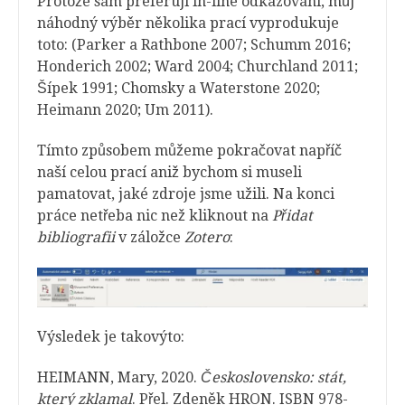
Protože sám preferuji in-line odkazování, můj
náhodný výběr několika prací vyprodukuje
toto: (Parker a Rathbone 2007; Schumm 2016;
Honderich 2002; Ward 2004; Churchland 2011;
Šípek 1991; Chomsky a Waterstone 2020;
Heimann 2020; Um 2011).
Tímto způsobem můžeme pokračovat napříč
naší celou prací aniž bychom si museli
pamatovat, jaké zdroje jsme užili. Na konci
práce netřeba nic než kliknout na
Přidat
bibliografii
v záložce
Zotero
:
Výsledek je takovýto:
HEIMANN, Mary, 2020.
Československo: stát,
který zklamal
. Přel. Zdeněk HRON. ISBN 978-