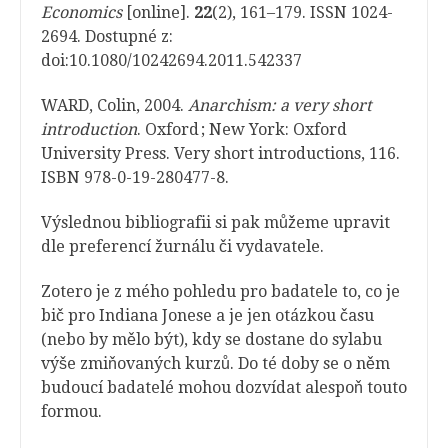
Economics
[online].
22
(2), 161–179. ISSN 1024-
2694. Dostupné z:
doi:10.1080/10242694.2011.542337
WARD, Colin, 2004.
Anarchism: a very short
introduction
. Oxford ; New York: Oxford
University Press. Very short introductions, 116.
ISBN 978-0-19-280477-8.
Výslednou bibliografii si pak můžeme upravit
dle preferencí žurnálu či vydavatele.
Zotero je z mého pohledu pro badatele to, co je
bič pro Indiana Jonese a je jen otázkou času
(nebo by mělo být), kdy se dostane do sylabu
výše zmiňovaných kurzů. Do té doby se o něm
budoucí badatelé mohou dozvídat alespoň touto
formou.