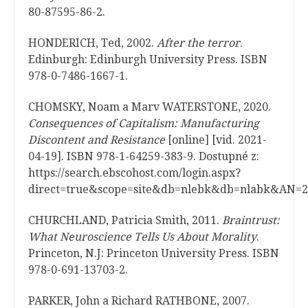
80-87595-86-2.
HONDERICH, Ted, 2002.
After the terror
.
Edinburgh: Edinburgh University Press. ISBN
978-0-7486-1667-1.
CHOMSKY, Noam a Marv WATERSTONE, 2020.
Consequences of Capitalism: Manufacturing
Discontent and Resistance
[online] [vid. 2021-
04-19]. ISBN 978-1-64259-383-9. Dostupné z:
https://search.ebscohost.com/login.aspx?
direct=true&scope=site&db=nlebk&db=nlabk&AN=2
CHURCHLAND, Patricia Smith, 2011.
Braintrust:
What Neuroscience Tells Us About Morality
.
Princeton, N.J: Princeton University Press. ISBN
978-0-691-13703-2.
PARKER, John a Richard RATHBONE, 2007.