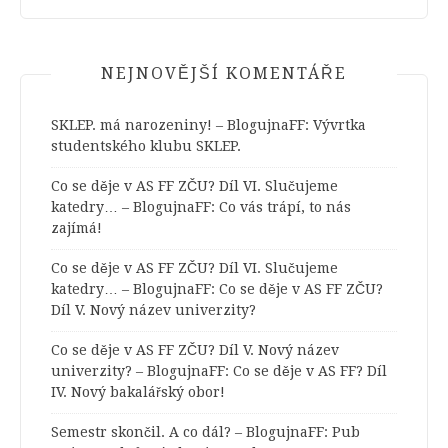
NEJNOVĚJŠÍ KOMENTÁŘE
SKLEP. má narozeniny! – BlogujnaFF
:
Vývrtka
studentského klubu SKLEP.
Co se děje v AS FF ZČU? Díl VI. Slučujeme
katedry… – BlogujnaFF
:
Co vás trápí, to nás
zajímá!
Co se děje v AS FF ZČU? Díl VI. Slučujeme
katedry… – BlogujnaFF
:
Co se děje v AS FF ZČU?
Díl V. Nový název univerzity?
Co se děje v AS FF ZČU? Díl V. Nový název
univerzity? – BlogujnaFF
:
Co se děje v AS FF? Díl
IV. Nový bakalářský obor!
Semestr skončil. A co dál? – BlogujnaFF
:
Pub