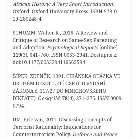
African History: A Very Short Introduction
.
Oxford: Oxford University Press. ISBN 978-0-
19-280248-4.
SCHUMM, Walter R., 2016. A Review and
Critique of Research on Same-Sex Parenting
and Adoption.
Psychological Reports
[online].
119
(3), 641–760. ISSN 0033-2941. Dostupné z:
doi:10.1177/0033294116665594
ŠÍPEK, ZDENĚK, 1991. CIKÁNSKÁ OTÁZKA VE
DRUHÉM DESETILETÍ ČSR (OD VYDÁNÍ
ZÁKONA č. 117/27 DO MNICHOVSKÉHO
DIKTÁTU).
Český lid
.
78
(4), 271–275. ISSN 0009-
0794.
UM, Eric van, 2011. Discussing Concepts of
Terrorist Rationality: Implications for
Counterterrorism Policy.
Defence and Peace