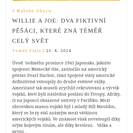
Z Našeho Oboru
WILLIE A JOE: DVA FIKTIVNÍ
PĚŠÁCI, KTERÉ ZNÁ TÉMĚŘ
CELÝ SVĚT
Tomáš Fiala
/
23. 8. 2024
Úvod Sedmého prosince 1941 Japonsko, jakožto
spojenec Německé říše, zaútočilo na americký
přístav Pearl Harbor, čímž Spojené státy americké
definitivně vstoupily do druhé světové války.
Američané tak museli zrychlit rekrutování a výcvik
vojáků, kteří byli následně posláni do Evropy, Afriky,
či na Japonci obsazené ostrovy v Pacifiku. Mezi
obrovskou masou vojáků byl i mladý Bill Mauldin,
který se brzy stal známým mezi většinou
amerických vojáků. Ve známost však nevstoupil díky
svým bojovým činům, ale díky kreslení. Válka a
první…