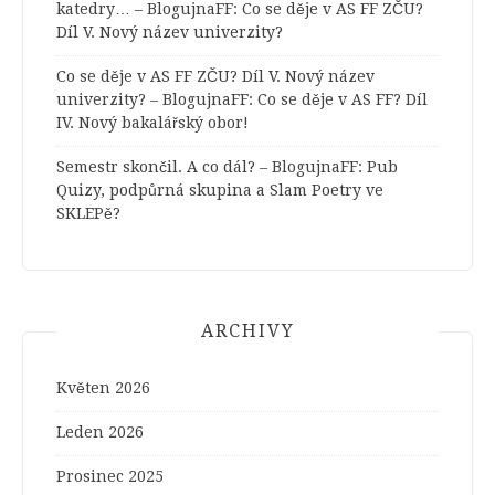
katedry… – BlogujnaFF
:
Co se děje v AS FF ZČU?
Díl V. Nový název univerzity?
Co se děje v AS FF ZČU? Díl V. Nový název
univerzity? – BlogujnaFF
:
Co se děje v AS FF? Díl
IV. Nový bakalářský obor!
Semestr skončil. A co dál? – BlogujnaFF
:
Pub
Quizy, podpůrná skupina a Slam Poetry ve
SKLEPě?
ARCHIVY
Květen 2026
Leden 2026
Prosinec 2025