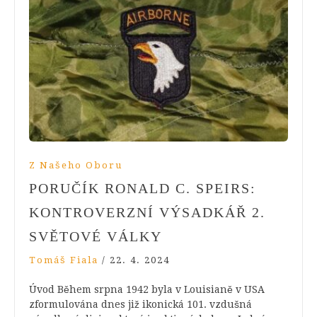
Z Našeho Oboru
PORUČÍK RONALD C. SPEIRS:
KONTROVERZNÍ VÝSADKÁŘ 2.
SVĚTOVÉ VÁLKY
Tomáš Fiala
/
22. 4. 2024
Úvod Během srpna 1942 byla v Louisianě v USA
zformulována dnes již ikonická 101. vzdušná