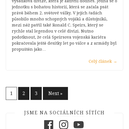
výsadková divize, která je aktivní dodnes. Jedná se o
jednotku s bohatou historií, která se začala psát
právě během 2. světové války. V jejích řadách
působilo mnoho schopných vojáků a důstojníků,
mezi něž patřil také Ronald C. Speirs, který se
rychle stal legendou v celé divizi. Nutno
podotknout, že celá Speirsova vojenská kariéra
pokračovala ještě desítky let po válce a z armády byl
propuštěn jako…
Celý článek
→
Stránkování
1
2
3
Next »
příspěvků
JSME NA SOCIÁLNÍCH SÍTÍCH
Facebook
Instagram
Youtube