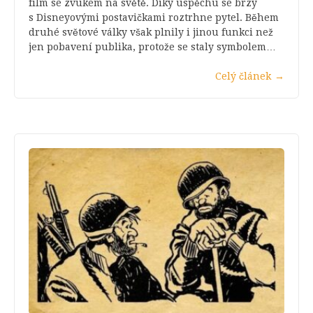
film se zvukem na světě. Díky úspěchu se brzy
s Disneyovými postavičkami roztrhne pytel. Během
druhé světové války však plnily i jinou funkci než
jen pobavení publika, protože se staly symbolem…
Celý článek
→