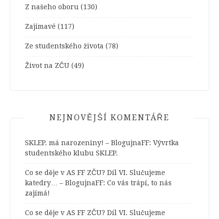
Z našeho oboru
(130)
Zajímavé
(117)
Ze studentského života
(78)
Život na ZČU
(49)
NEJNOVĚJŠÍ KOMENTÁŘE
SKLEP. má narozeniny! – BlogujnaFF
:
Vývrtka
studentského klubu SKLEP.
Co se děje v AS FF ZČU? Díl VI. Slučujeme
katedry… – BlogujnaFF
:
Co vás trápí, to nás
zajímá!
Co se děje v AS FF ZČU? Díl VI. Slučujeme