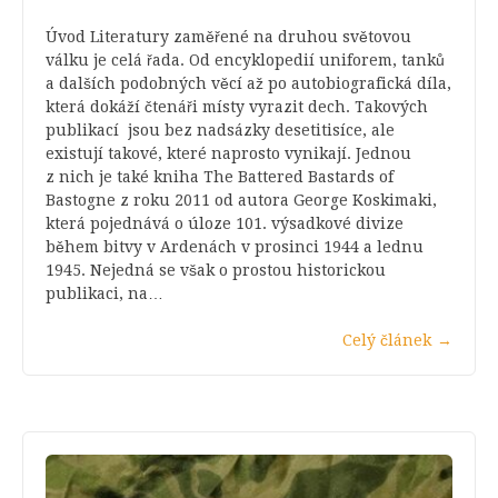
Úvod Literatury zaměřené na druhou světovou
válku je celá řada. Od encyklopedií uniforem, tanků
a dalších podobných věcí až po autobiografická díla,
která dokáží čtenáři místy vyrazit dech. Takových
publikací jsou bez nadsázky desetitisíce, ale
existují takové, které naprosto vynikají. Jednou
z nich je také kniha The Battered Bastards of
Bastogne z roku 2011 od autora George Koskimaki,
která pojednává o úloze 101. výsadkové divize
během bitvy v Ardenách v prosinci 1944 a lednu
1945. Nejedná se však o prostou historickou
publikaci, na…
Celý článek
→