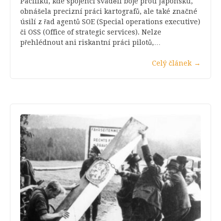
Pacifiku, kde spojenci sváděli boje proti Japonsku,
obnášela precizní práci kartografů, ale také značné
úsilí z řad agentů SOE (Special operations executive)
či OSS (Office of strategic services). Nelze
přehlédnout ani riskantní práci pilotů,…
Celý článek
→