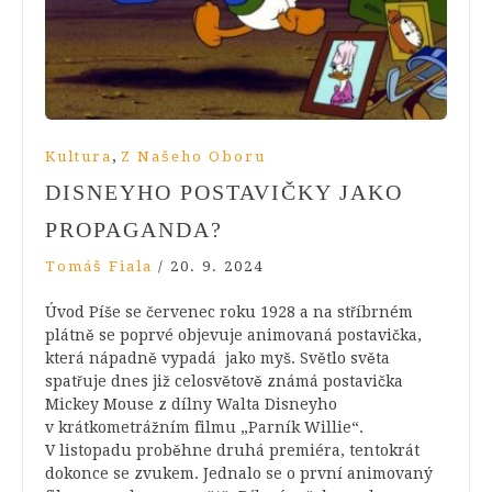
,
Kultura
Z Našeho Oboru
DISNEYHO POSTAVIČKY JAKO
PROPAGANDA?
Tomáš Fiala
/
20. 9. 2024
Úvod Píše se červenec roku 1928 a na stříbrném
plátně se poprvé objevuje animovaná postavička,
která nápadně vypadá jako myš. Světlo světa
spatřuje dnes již celosvětově známá postavička
Mickey Mouse z dílny Walta Disneyho
v krátkometrážním filmu „Parník Willie“.
V listopadu proběhne druhá premiéra, tentokrát
dokonce se zvukem. Jednalo se o první animovaný