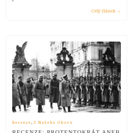
Celý článek
→
,
Recenze
Z Našeho Oboru
RECENZE: PROTENTOKRÁT ANEB