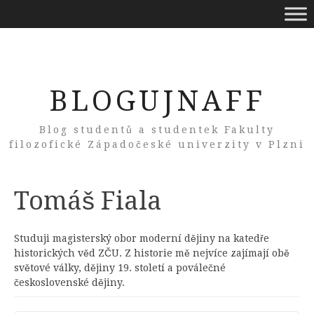
BLOGUJNAFF
Blog studentů a studentek Fakulty
filozofické Západočeské univerzity v Plzni
Author:
Tomáš Fiala
Studuji magisterský obor moderní dějiny na katedře
historických věd ZČU. Z historie mě nejvíce zajímají obě
světové války, dějiny 19. století a poválečné
československé dějiny.