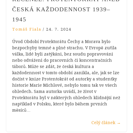
ČESKÁ KAŽDODENNOST 1939–
1945
Tomáš Fiala
/
24. 7. 2024
Úvod Období Protektorátu Čechy a Morava bylo
bezpochyby temné a plné strachu. V Evropě zuřila
válka, lidé byli zatýkáni, bez soudu popravováni
nebo odváženi do pracovních či koncentračních
táborů. Může se zdát, že česká kultura a
každodennost v tomto období zanikla, ale, jak se lze
dočíst v knize Protentokrát od autorky a studentky
historie Marie Michlové, nebylo tomu tak ve všech
ohledech. Sama autorka uvádí, že život v
Protektorátu byl v některých ohledech klidnější než
například v Polsku, které bylo během prvních
měsíců…
Celý článek
→