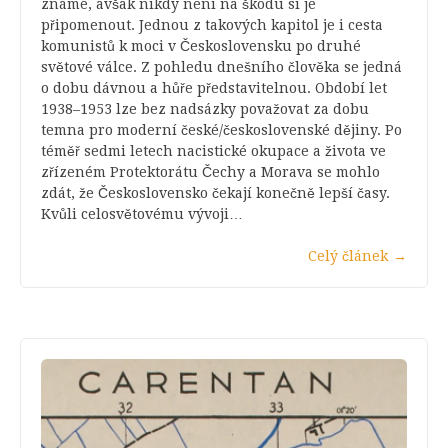
známé, avšak nikdy není na škodu si je
připomenout. Jednou z takových kapitol je i cesta
komunistů k moci v Československu po druhé
světové válce. Z pohledu dnešního člověka se jedná
o dobu dávnou a hůře představitelnou. Období let
1938–1953 lze bez nadsázky považovat za dobu
temna pro moderní české/československé dějiny. Po
téměř sedmi letech nacistické okupace a života ve
zřízeném Protektorátu Čechy a Morava se mohlo
zdát, že Československo čekají konečně lepší časy.
Kvůli celosvětovému vývoji…
Celý článek
→