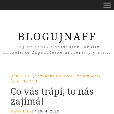
BLOGUJNAFF
Blog studentů a studentek Fakulty
filozofické Západočeské univerzity v Plzni
,
,
,
Dění Na FF
Pozvánky Na Akce
Pro Studenty
Život Na ZČU
Co vás trápí, to nás
zajímá!
Matěj Líbal
/
20. 4. 2023