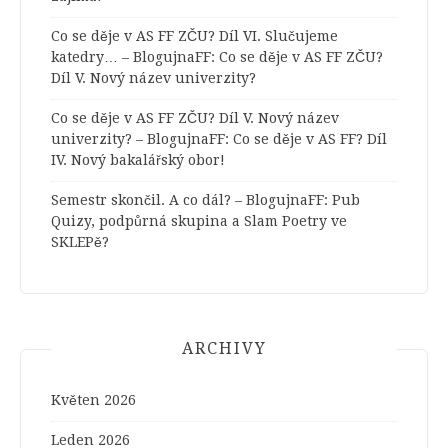
Co se děje v AS FF ZČU? Díl VI. Slučujeme
katedry… – BlogujnaFF
:
Co se děje v AS FF ZČU?
Díl V. Nový název univerzity?
Co se děje v AS FF ZČU? Díl V. Nový název
univerzity? – BlogujnaFF
:
Co se děje v AS FF? Díl
IV. Nový bakalářský obor!
Semestr skončil. A co dál? – BlogujnaFF
:
Pub
Quizy, podpůrná skupina a Slam Poetry ve
SKLEPě?
ARCHIVY
Květen 2026
Leden 2026