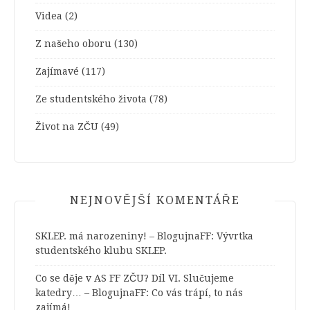
Videa
(2)
Z našeho oboru
(130)
Zajímavé
(117)
Ze studentského života
(78)
Život na ZČU
(49)
NEJNOVĚJŠÍ KOMENTÁŘE
SKLEP. má narozeniny! – BlogujnaFF
:
Vývrtka
studentského klubu SKLEP.
Co se děje v AS FF ZČU? Díl VI. Slučujeme
katedry… – BlogujnaFF
:
Co vás trápí, to nás
zajímá!