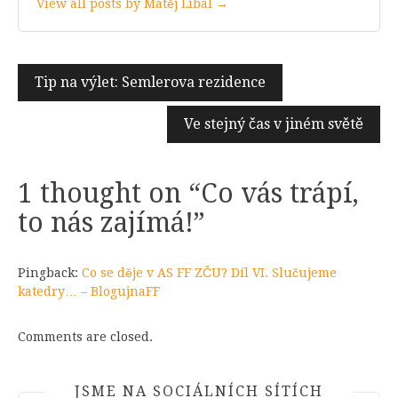
View all posts by Matěj Líbal →
Navigace
Tip na výlet: Semlerova rezidence
pro
Ve stejný čas v jiném světě
příspěvek
1 thought on “
Co vás trápí,
to nás zajímá!
”
Pingback:
Co se děje v AS FF ZČU? Díl VI. Slučujeme
katedry… – BlogujnaFF
Comments are closed.
JSME NA SOCIÁLNÍCH SÍTÍCH