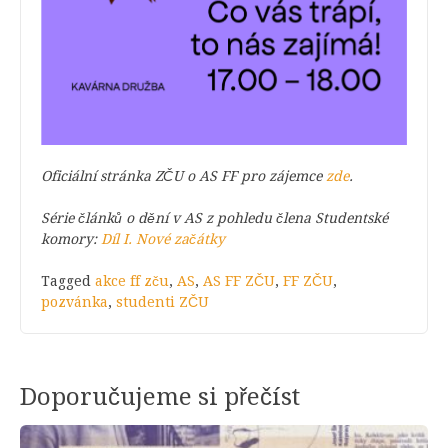
Oficiální stránka ZČU o AS FF pro zájemce
zde
.
Série článků o dění v AS z pohledu člena Studentské
komory:
Díl I. Nové začátky
Tagged
akce ff zču
,
AS
,
AS FF ZČU
,
FF ZČU
,
pozvánka
,
studenti ZČU
Doporučujeme si přečíst