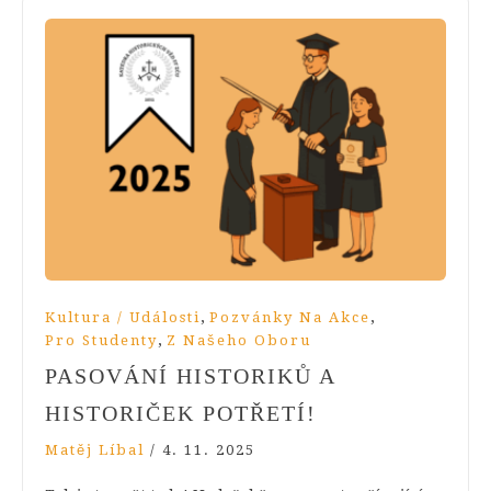
,
,
Kultura / Události
Pozvánky Na Akce
,
Pro Studenty
Z Našeho Oboru
PASOVÁNÍ HISTORIKŮ A
HISTORIČEK POTŘETÍ!
Matěj Líbal
/
4. 11. 2025