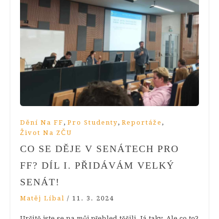
,
,
,
Dění Na FF
Pro Studenty
Reportáže
Život Na ZČU
CO SE DĚJE V SENÁTECH PRO
FF? DÍL I. PŘIDÁVÁM VELKÝ
SENÁT!
Matěj Líbal
/
11. 3. 2024
Určitě jste se na můj přehled těšili. Já taky. Ale co to?