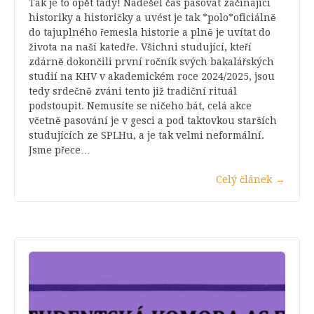
Tak je to opět tady! Nadešel čas pasovat začínající
historiky a historičky a uvést je tak *polo*oficiálně
do tajuplného řemesla historie a plně je uvítat do
života na naší katedře. Všichni studující, kteří
zdárně dokončili první ročník svých bakalářských
studií na KHV v akademickém roce 2024/2025, jsou
tedy srdečně zváni tento již tradiční rituál
podstoupit. Nemusíte se ničeho bát, celá akce
včetně pasování je v gesci a pod taktovkou starších
studujících ze SPLHu, a je tak velmi neformální.
Jsme přece…
Celý článek
→