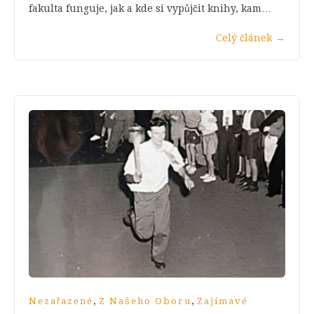
fakulta funguje, jak a kde si vypůjčit knihy, kam…
Celý článek
→
,
,
Nezařazené
Z Našeho Oboru
Zajímavé