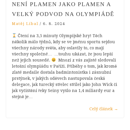
NENÍ PLAMEN JAKO PLAMEN A
VELKÝ PODVOD NA OLYMPIÁDĚ
Matěj Líbal
/
6. 8. 2024
Čtení na 3,5 minuty Olympijské hry! Těch
několik málo týdnů, kdy se ve jménu sportu sejdou
všechny národy světa, aby oslavily to, co mají
všechny společné… …touhu ukázat, že jsou lepší
než jejich sousedé.
Mnozí z vás zajisté sledovali
letošní olympiádu v Paříži. Příběhy o tom, jak kromě
zlaté medaile dostala badmintonistka i zásnubní
prstýnek, v jakých oděvech nastupovala česká
delegace, jak turecký střelec střílel jako John Wick či
jak vyčištění řeky Seiny vyšlo na 1,4 miliardy eur a
stejně je…
Celý článek
→