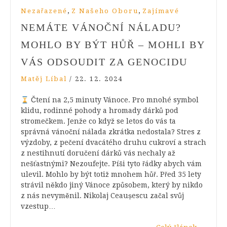
,
,
Nezařazené
Z Našeho Oboru
Zajímavé
NEMÁTE VÁNOČNÍ NÁLADU?
MOHLO BY BÝT HŮŘ – MOHLI BY
VÁS ODSOUDIT ZA GENOCIDU
Matěj Líbal
/
22. 12. 2024
Čtení na 2,5 minuty Vánoce. Pro mnohé symbol
klidu, rodinné pohody a hromady dárků pod
stromečkem. Jenže co když se letos do vás ta
správná vánoční nálada zkrátka nedostala? Stres z
výzdoby, z pečení dvacátého druhu cukroví a strach
z nestihnutí doručení dárků vás nechaly až
nešťastnými? Nezoufejte. Píši tyto řádky abych vám
ulevil. Mohlo by být totiž mnohem hůř. Před 35 lety
strávil někdo jiný Vánoce způsobem, který by nikdo
z nás nevyměnil. Nikolaj Ceaușescu začal svůj
vzestup…