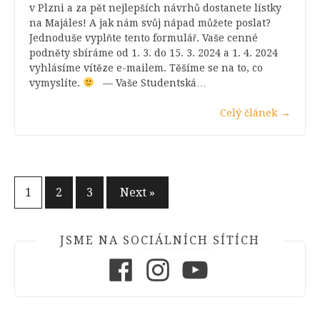
v Plzni a za pět nejlepších návrhů dostanete lístky
na Majáles! A jak nám svůj nápad můžete poslat?
Jednoduše vyplňte tento formulář. Vaše cenné
podněty sbíráme od 1. 3. do 15. 3. 2024 a 1. 4. 2024
vyhlásíme vítěze e-mailem. Těšíme se na to, co
vymyslíte.
— Vaše Studentská…
Celý článek
→
Stránkování
1
2
3
Next »
příspěvků
JSME NA SOCIÁLNÍCH SÍTÍCH
Facebook
Instagram
Youtube