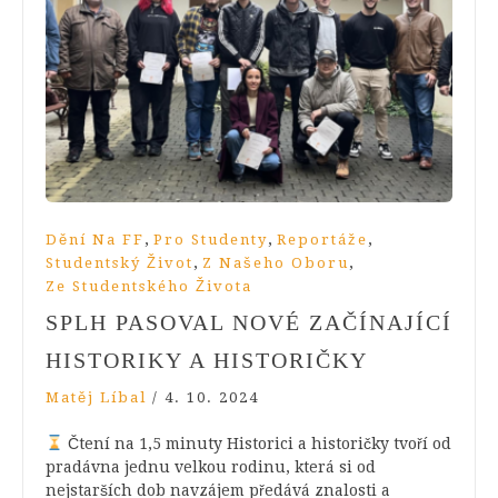
,
,
,
Dění Na FF
Pro Studenty
Reportáže
,
,
Studentský Život
Z Našeho Oboru
Ze Studentského Života
SPLH PASOVAL NOVÉ ZAČÍNAJÍCÍ
HISTORIKY A HISTORIČKY
Matěj Líbal
/
4. 10. 2024
Čtení na 1,5 minuty Historici a historičky tvoří od
pradávna jednu velkou rodinu, která si od
nejstarších dob navzájem předává znalosti a