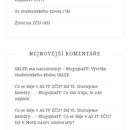
Ze studentského života
(78)
Život na ZČU
(49)
NEJNOVĚJŠÍ KOMENTÁŘE
SKLEP. má narozeniny! – BlogujnaFF
:
Vývrtka
studentského klubu SKLEP.
Co se děje v AS FF ZČU? Díl VI. Slučujeme
katedry… – BlogujnaFF
:
Co vás trápí, to nás
zajímá!
Co se děje v AS FF ZČU? Díl VI. Slučujeme
katedry… – BlogujnaFF
:
Co se děje v AS FF ZČU?
Díl V. Nový název univerzity?