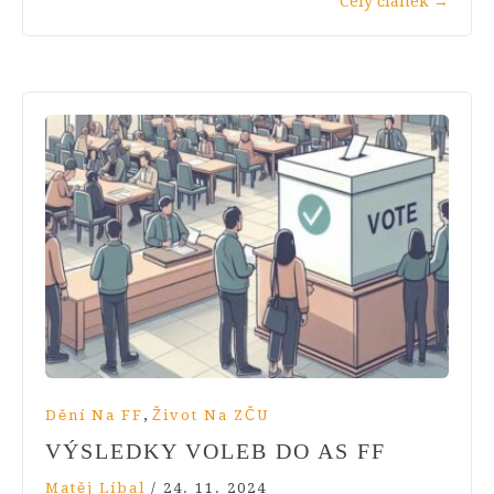
Celý článek
→
,
Dění Na FF
Život Na ZČU
VÝSLEDKY VOLEB DO AS FF
Matěj Líbal
/
24. 11. 2024