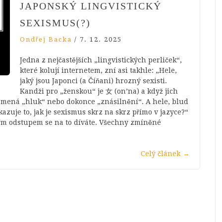
JAPONSKÝ LINGVISTICKÝ
SEXISMUS(?)
Ondřej Backa
/
7. 12. 2025
Jedna z nejčastějších „lingvistických perliček“,
které kolují internetem, zní asi takhle: „Hele,
jaký jsou Japonci (a Číňani) hrozný sexisti.
Kandži pro „ženskou“ je 女 (on’na) a když jich
namená „hluk“ nebo dokonce „znásilnění“. A hele, blud
azuje to, jak je sexismus skrz na skrz přímo v jazyce?“
ckým odstupem se na to díváte. Všechny zmíněné
Celý článek
→