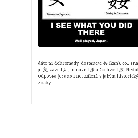
dáte tři dohromady, dostanete 姦 (kan), což z
je 妄, závist 妬, nenávist 嫌 a žárlivost 嫉. Nedok
Odpověď je: ano i ne. Záleží, s jakým histori
znaky…