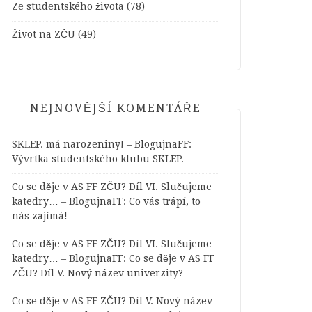
Ze studentského života
(78)
Život na ZČU
(49)
NEJNOVĚJŠÍ KOMENTÁŘE
SKLEP. má narozeniny! – BlogujnaFF
:
Vývrtka studentského klubu SKLEP.
Co se děje v AS FF ZČU? Díl VI. Slučujeme
katedry… – BlogujnaFF
:
Co vás trápí, to
nás zajímá!
Co se děje v AS FF ZČU? Díl VI. Slučujeme
katedry… – BlogujnaFF
:
Co se děje v AS FF
ZČU? Díl V. Nový název univerzity?
Co se děje v AS FF ZČU? Díl V. Nový název