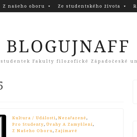
Z našeho oboru
Ze studentského života
R
BLOGUJNAFF
 studentek Fakulty filozofické Západočeské un
5
,
,
Kultura / Události
Nezařazené
,
,
Pro Studenty
Úvahy A Zamyšlení
,
Z Našeho Oboru
Zajímavé