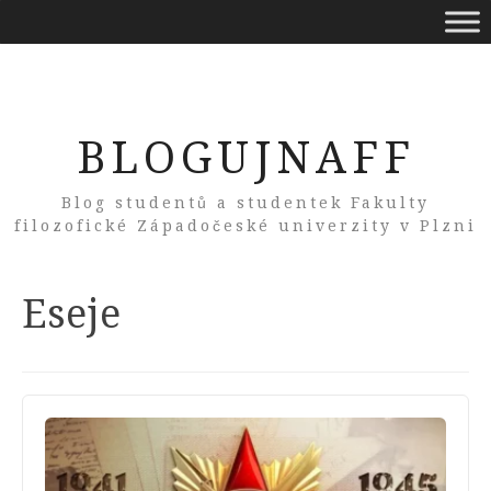
BLOGUJNAFF
Blog studentů a studentek Fakulty
filozofické Západočeské univerzity v Plzni
Category:
Eseje