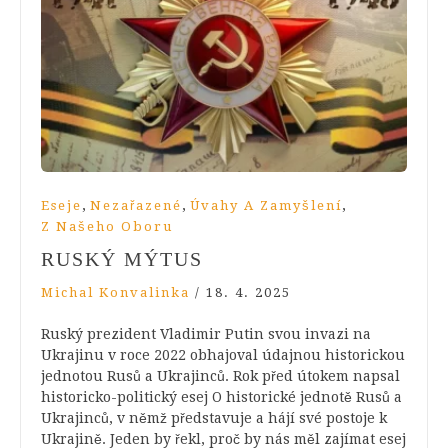
,
,
,
Eseje
Nezařazené
Úvahy A Zamyšlení
Z Našeho Oboru
RUSKÝ MÝTUS
Michal Konvalinka
/
18. 4. 2025
Ruský prezident Vladimir Putin svou invazi na
Ukrajinu v roce 2022 obhajoval údajnou historickou
jednotou Rusů a Ukrajinců. Rok před útokem napsal
historicko-politický esej O historické jednotě Rusů a
Ukrajinců, v němž představuje a hájí své postoje k
Ukrajině. Jeden by řekl, proč by nás měl zajímat esej