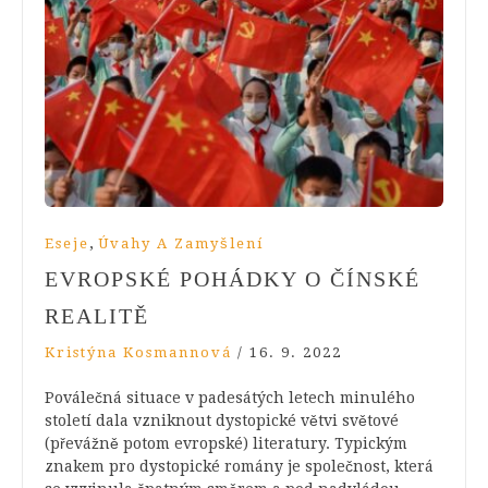
,
Eseje
Úvahy A Zamyšlení
EVROPSKÉ POHÁDKY O ČÍNSKÉ
REALITĚ
Kristýna Kosmannová
/
16. 9. 2022
Poválečná situace v padesátých letech minulého
století dala vzniknout dystopické větvi světové
(převážně potom evropské) literatury. Typickým
znakem pro dystopické romány je společnost, která