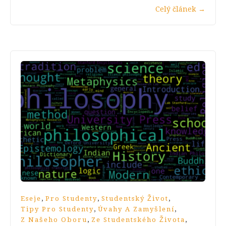
Celý článek
→
,
,
,
Eseje
Pro Studenty
Studentský Život
,
,
Tipy Pro Studenty
Úvahy A Zamyšlení
,
,
Z Našeho Oboru
Ze Studentského Života