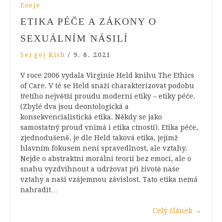
Eseje
ETIKA PÉČE A ZÁKONY O
SEXUÁLNÍM NÁSILÍ
Sergej Kish
/
9. 8. 2021
V roce 2006 vydala Virginie Held knihu The Ethics
of Care. V té se Held snaží charakterizovat podobu
třetího největší proudu moderní etiky – etiky péče.
(Zbylé dva jsou deontologická a
konsekvencialistická etika. Někdy se jako
samostatný proud vnímá i etika ctností). Etika péče,
zjednodušeně, je dle Held taková etika, jejímž
hlavním fokusem není spravedlnost, ale vztahy.
Nejde o abstraktní morální teorii bez emocí, ale o
snahu vyzdvihnout a udržovat při životě naše
vztahy a naši vzájemnou závislost. Tato etika nemá
nahradit…
Celý článek
→