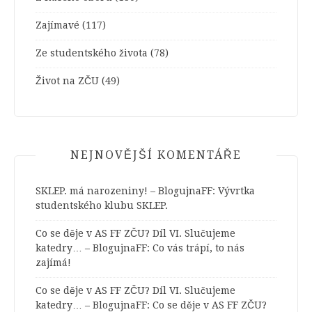
Zajímavé
(117)
Ze studentského života
(78)
Život na ZČU
(49)
NEJNOVĚJŠÍ KOMENTÁŘE
SKLEP. má narozeniny! – BlogujnaFF
:
Vývrtka
studentského klubu SKLEP.
Co se děje v AS FF ZČU? Díl VI. Slučujeme
katedry… – BlogujnaFF
:
Co vás trápí, to nás
zajímá!
Co se děje v AS FF ZČU? Díl VI. Slučujeme
katedry… – BlogujnaFF
:
Co se děje v AS FF ZČU?