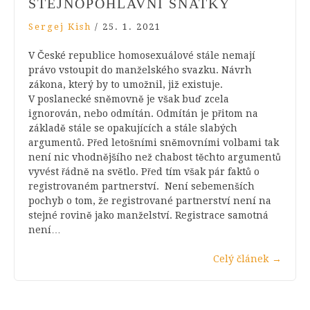
STEJNOPOHLAVNÍ SŇATKY
Sergej Kish
/
25. 1. 2021
V České republice homosexuálové stále nemají
právo vstoupit do manželského svazku. Návrh
zákona, který by to umožnil, již existuje.
V poslanecké sněmovně je však buď zcela
ignorován, nebo odmítán. Odmítán je přitom na
základě stále se opakujících a stále slabých
argumentů. Před letošními sněmovními volbami tak
není nic vhodnějšího než chabost těchto argumentů
vyvést řádně na světlo. Před tím však pár faktů o
registrovaném partnerství. Není sebemenších
pochyb o tom, že registrované partnerství není na
stejné rovině jako manželství. Registrace samotná
není…
Celý článek
→