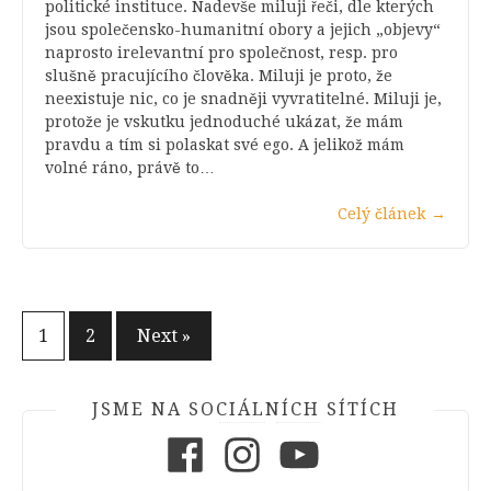
politické instituce. Nadevše miluji řeči, dle kterých
jsou společensko-humanitní obory a jejich „objevy“
naprosto irelevantní pro společnost, resp. pro
slušně pracujícího člověka. Miluji je proto, že
neexistuje nic, co je snadněji vyvratitelné. Miluji je,
protože je vskutku jednoduché ukázat, že mám
pravdu a tím si polaskat své ego. A jelikož mám
volné ráno, právě to…
Celý článek
→
Stránkování
1
2
Next »
příspěvků
JSME NA SOCIÁLNÍCH SÍTÍCH
Facebook
Instagram
Youtube