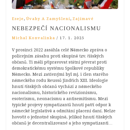
,
,
Eseje
Úvahy A Zamyšlení
Zajímavé
NEBEZPEČÍ NACIONALISMU
Michal Konvalinka
/
17. 1. 2025
V prosinci 2022 zasáhla celé Německo zpráva o
policejním zásahu proti skupině tzv. říšských
občanů. Ti měli připravovat státní převrat proti
demokratickému systému Spolkové republiky
Německo. Mezi zatčenými byl mj. i člen starého
německého rodu Reussů Jindřich XIII. Ideologie
hnutí říšských občanů vychází z německého
nacionalismu, historického revizionismu,
esoterismu, neonacismu a antisemitismu. Mezi
typické projevy sympatizantů hnutí patří odpor k
německé legislativě a odmítání placení daní. Nelze
hovořit o jednotné skupině, jelikož hnutí říšských
občanů je decentralizované a jeho sympatizanti…