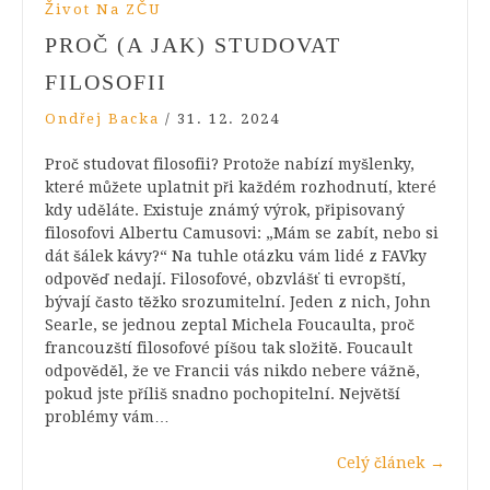
Život Na ZČU
PROČ (A JAK) STUDOVAT
FILOSOFII
Ondřej Backa
/
31. 12. 2024
Proč studovat filosofii? Protože nabízí myšlenky,
které můžete uplatnit při každém rozhodnutí, které
kdy uděláte. Existuje známý výrok, připisovaný
filosofovi Albertu Camusovi: „Mám se zabít, nebo si
dát šálek kávy?“ Na tuhle otázku vám lidé z FAVky
odpověď nedají. Filosofové, obzvlášť ti evropští,
bývají často těžko srozumitelní. Jeden z nich, John
Searle, se jednou zeptal Michela Foucaulta, proč
francouzští filosofové píšou tak složitě. Foucault
odpověděl, že ve Francii vás nikdo nebere vážně,
pokud jste příliš snadno pochopitelní. Největší
problémy vám…
Celý článek
→