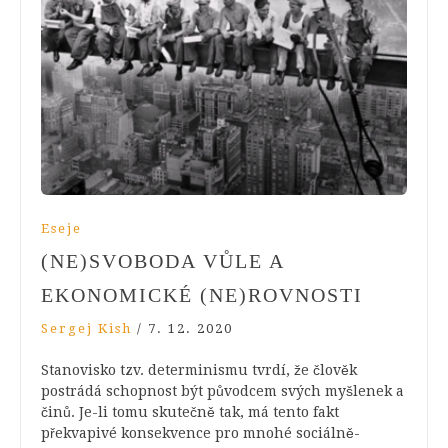
Eseje
(NE)SVOBODA VŮLE A
EKONOMICKÉ (NE)ROVNOSTI
Sergej Kish
/
7. 12. 2020
Stanovisko tzv. determinismu tvrdí, že člověk
postrádá schopnost být původcem svých myšlenek a
činů. Je-li tomu skutečně tak, má tento fakt
překvapivé konsekvence pro mnohé sociálně-