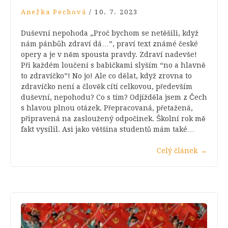
Anežka Pechová
/
10. 7. 2023
Duševní nepohoda „Proč bychom se netěšili, když
nám pánbůh zdraví dá…”, praví text známé české
opery a je v něm spousta pravdy. Zdraví nadevše!
Při každém loučení s babičkami slyším “no a hlavně
to zdravíčko”! No jo! Ale co dělat, když zrovna to
zdravíčko není a člověk cítí celkovou, především
duševní, nepohodu? Co s tím? Odjížděla jsem z Čech
s hlavou plnou otázek. Přepracovaná, přetažená,
připravená na zasloužený odpočinek. Školní rok mě
fakt vysílil. Asi jako většina studentů mám také…
Celý článek
→