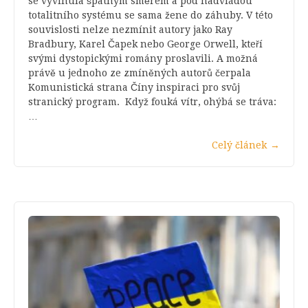
se vyvinula špatným směrem a pod nadvládou
totalitního systému se sama žene do záhuby. V této
souvislosti nelze nezmínit autory jako Ray
Bradbury, Karel Čapek nebo George Orwell, kteří
svými dystopickými romány proslavili. A možná
právě u jednoho ze zmíněných autorů čerpala
Komunistická strana Číny inspiraci pro svůj
stranický program. Když fouká vítr, ohýbá se tráva:
…
Celý článek
→