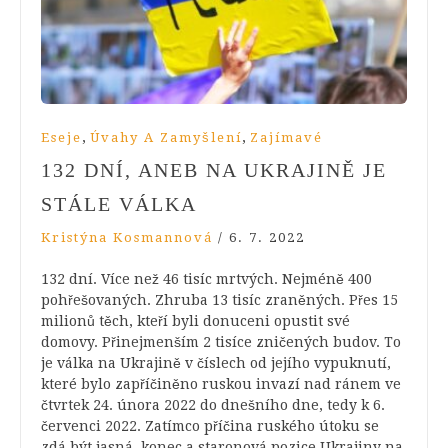
,
,
Eseje
Úvahy A Zamyšlení
Zajímavé
132 DNÍ, ANEB NA UKRAJINĚ JE
STÁLE VÁLKA
Kristýna Kosmannová
/
6. 7. 2022
132 dní. Více než 46 tisíc mrtvých. Nejméně 400
pohřešovaných. Zhruba 13 tisíc zraněných. Přes 15
milionů těch, kteří byli donuceni opustit své
domovy. Přinejmenším 2 tisíce zničených budov. To
je válka na Ukrajině v číslech od jejího vypuknutí,
které bylo zapříčiněno ruskou invazí nad ránem ve
čtvrtek 24. února 2022 do dnešního dne, tedy k 6.
červenci 2022. Zatímco příčina ruského útoku se
zdá být jasná, konec a staronová pozice Ukrajiny na