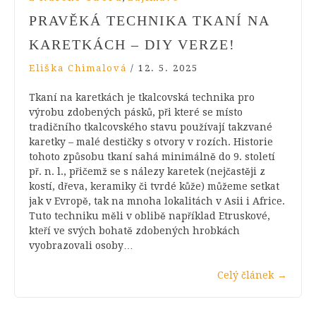
PRAVĚKÁ TECHNIKA TKANÍ NA
KARETKÁCH – DIY VERZE!
Eliška Chimalová
/
12. 5. 2025
Tkaní na karetkách je tkalcovská technika pro
výrobu zdobených pásků, při které se místo
tradičního tkalcovského stavu používají takzvané
karetky – malé destičky s otvory v rozích. Historie
tohoto způsobu tkaní sahá minimálně do 9. století
př. n. l., přičemž se s nálezy karetek (nejčastěji z
kostí, dřeva, keramiky či tvrdé kůže) můžeme setkat
jak v Evropě, tak na mnoha lokalitách v Asii i Africe.
Tuto techniku měli v oblibě například Etruskové,
kteří ve svých bohatě zdobených hrobkách
vyobrazovali osoby…
Celý článek
→