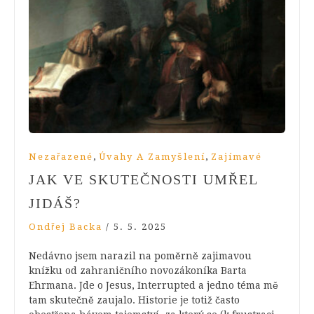
,
,
Nezařazené
Úvahy A Zamyšlení
Zajímavé
JAK VE SKUTEČNOSTI UMŘEL
JIDÁŠ?
Ondřej Backa
/
5. 5. 2025
Nedávno jsem narazil na poměrně zajimavou
knížku od zahraničního novozákoníka Barta
Ehrmana. Jde o Jesus, Interrupted a jedno téma mě
tam skutečně zaujalo. Historie je totiž často