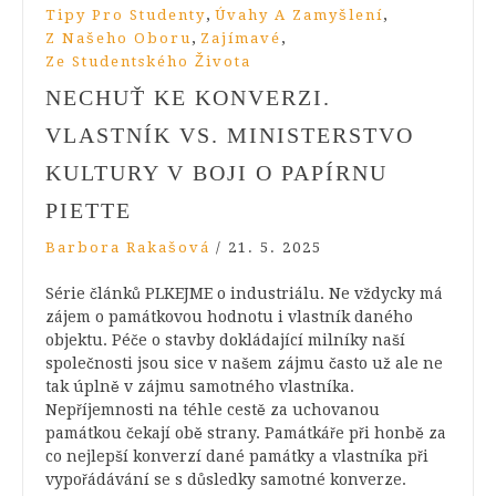
,
,
Tipy Pro Studenty
Úvahy A Zamyšlení
,
,
Z Našeho Oboru
Zajímavé
Ze Studentského Života
NECHUŤ KE KONVERZI.
VLASTNÍK VS. MINISTERSTVO
KULTURY V BOJI O PAPÍRNU
PIETTE
Barbora Rakašová
/
21. 5. 2025
Série článků PLKEJME o industriálu. Ne vždycky má
zájem o památkovou hodnotu i vlastník daného
objektu. Péče o stavby dokládající milníky naší
společnosti jsou sice v našem zájmu často už ale ne
tak úplně v zájmu samotného vlastníka.
Nepříjemnosti na téhle cestě za uchovanou
památkou čekají obě strany. Památkáře při honbě za
co nejlepší konverzí dané památky a vlastníka při
vypořádávání se s důsledky samotné konverze.