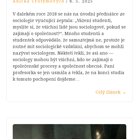
Anička Trofymovych
/
8. 5. 2025
V dalekém roce 2018 se nás na úvodní přednášce ze
sociologie vyučující zeptala: „Vážení studenti,
myslíte si, že všichni lidé jsou sociologové, pokud se
zajímají o společnost?“. Mnoho studentů a
studentek odpovědělo. že samozřejmě ne, protože je
nutné mít sociologické vzdělání, abychom se mohli
nazývat sociologem. Někteří řekli, že asi ano —
sociology mohou být všichni, kdo se zajímají o
společenské procesy a společnost obecně. Paní
profesorka se jen usmála a řekla, že na konci studia
k tomuto pochopení dojdeme…
Celý článek
→