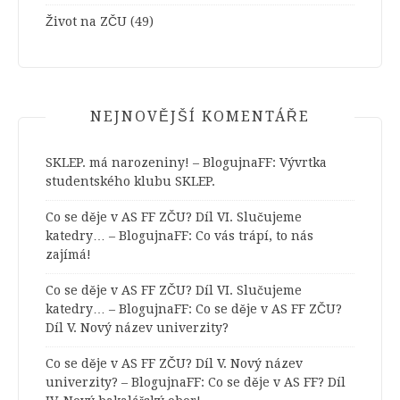
Život na ZČU
(49)
NEJNOVĚJŠÍ KOMENTÁŘE
SKLEP. má narozeniny! – BlogujnaFF
:
Vývrtka
studentského klubu SKLEP.
Co se děje v AS FF ZČU? Díl VI. Slučujeme
katedry… – BlogujnaFF
:
Co vás trápí, to nás
zajímá!
Co se děje v AS FF ZČU? Díl VI. Slučujeme
katedry… – BlogujnaFF
:
Co se děje v AS FF ZČU?
Díl V. Nový název univerzity?
Co se děje v AS FF ZČU? Díl V. Nový název
univerzity? – BlogujnaFF
:
Co se děje v AS FF? Díl