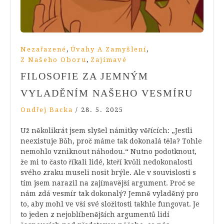
,
,
Nezařazené
Úvahy A Zamyšlení
,
Z Našeho Oboru
Zajímavé
FILOSOFIE ZA JEMNÝM
VYLADĚNÍM NAŠEHO VESMÍRU
Ondřej Backa
/
28. 5. 2025
Už několikrát jsem slyšel námitky věřících: „Jestli
neexistuje Bůh, proč máme tak dokonalá těla? Tohle
nemohlo vzniknout náhodou.“ Nutno podotknout,
že mi to často říkali lidé, kteří kvůli nedokonalosti
svého zraku museli nosit brýle. Ale v souvislosti s
tím jsem narazil na zajímavější argument. Proč se
nám zdá vesmír tak dokonalý? Jemně vyladěný pro
to, aby mohl ve vší své složitosti takhle fungovat. Je
to jeden z nejoblíbenějších argumentů lidí