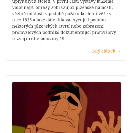
uplynulých století. V první části výstavy můžeme
vidět např. obrazy zobrazující plzeňské náměstí,
včetně události v podobě požáru kostelní věže v
roce 1835 a také dále díla zachycující podobu
některých plzeňských čtvrtí nebo zobrazení
průmyslových podniků dokumentující průmyslový
rozvoj druhé poloviny 19.…
Celý článek
→