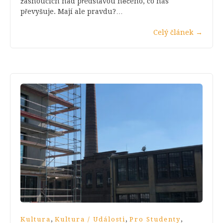
žasnoucích nad představou něčeho, co nás
převyšuje. Mají ale pravdu?…
Celý článek
→
,
,
,
Kultura
Kultura / Události
Pro Studenty