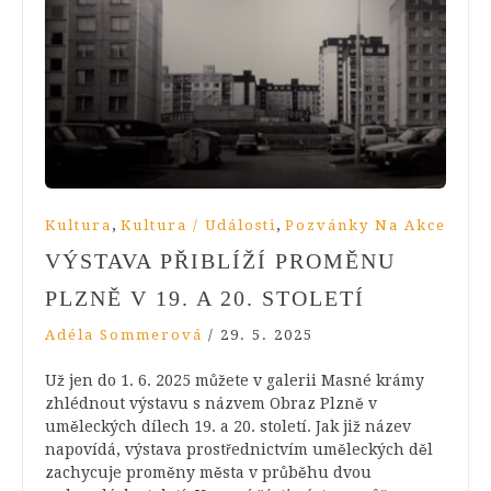
,
,
Kultura
Kultura / Události
Pozvánky Na Akce
VÝSTAVA PŘIBLÍŽÍ PROMĚNU
PLZNĚ V 19. A 20. STOLETÍ
Adéla Sommerová
/
29. 5. 2025
Už jen do 1. 6. 2025 můžete v galerii Masné krámy
zhlédnout výstavu s názvem Obraz Plzně v
uměleckých dílech 19. a 20. století. Jak již název
napovídá, výstava prostřednictvím uměleckých děl
zachycuje proměny města v průběhu dvou