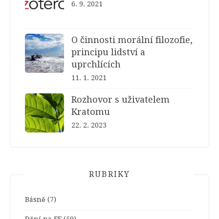
6. 9. 2021
O činnosti morální filozofie,
principu lidství a
uprchlících
11. 1. 2021
Rozhovor s uživatelem
Kratomu
22. 2. 2023
RUBRIKY
Básně
(7)
Dění na FF
(59)