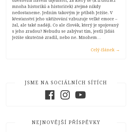
obestřena hávem tajemství, za který se (k frustraci
mnoha historiků a historiček) zřejmě nikdy
nedostaneme. Jedním takovým je příběh Ježíše. V
křesťanství jeho ukřižování vzbuzuje velké emoce –
žal, ale také naději. Co ale člověk, který je spojovaný
s jeho zradou? Nebudu se zabývat tím, jestli Jidáš
Ježíše skutečně zradil, nebo ne. Mnohem…
Celý článek
→
JSME NA SOCIÁLNÍCH SÍTÍCH
Facebook
Instagram
Youtube
NEJNOVĚJŠÍ PŘÍSPĚVKY