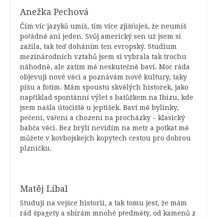
Anežka Pechová
Čím víc jazyků umíš, tím více zjišťuješ, že neumíš
pořádně ani jeden. Svůj americký sen už jsem si
zažila, tak teď doháním ten evropský. Studium
mezinárodních vztahů jsem si vybrala tak trochu
náhodně, ale zatím mě neskutečně baví. Moc ráda
objevuji nové věci a poznávám nové kultury, taky
píšu a fotím. Mám spoustu skvělých historek, jako
například spontánní výlet s batůžkem na Ibizu, kde
jsem našla útočiště u jeptišek. Baví mě bylinky,
pečení, vaření a chození na procházky – klasický
babča věci. Bez brýlí nevidím na metr a potkat mě
můžete v kovbojskejch kopytech cestou pro dobrou
plzničku.
Matěj Líbal
Studuji na vejšce historii, a tak tomu jest, že mám
rád špagety a sbírám mnohé předměty, od kamenů z