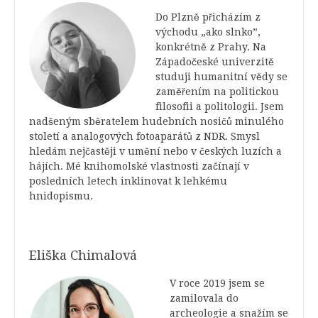
Do Plzně přicházím z
východu „ako slnko”,
konkrétně z Prahy. Na
Západočeské univerzitě
studuji humanitní vědy se
zaměřením na politickou
filosofii a politologii. Jsem
nadšeným sběratelem hudebních nosičů minulého
století a analogových fotoaparátů z NDR. Smysl
hledám nejčastěji v umění nebo v českých luzích a
hájích. Mé knihomolské vlastnosti začínají v
posledních letech inklinovat k lehkému
hnidopismu.
Eliška Chimalová
V roce 2019 jsem se
zamilovala do
archeologie a snažím se