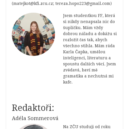
(matejkot@kfi.zcu.cz; tereza.hopo223@gmail.com)
Jsem studentkou FF, která
si nikdy nenapsala nic do
šuplíčku. Mám vždy
dobrou náladu a dokážu si
rozložit čas tak, abych
všechno stihla. Mám ráda
Karla Čapka, umělou
inteligenci, literaturu a
spoustu dalších věcí. Jsem
zvědavá, baví mě
gramatika a nechutná mi
kafe.
Redaktoři:
Adéla Sommerová
Na ZČU studuji od roku