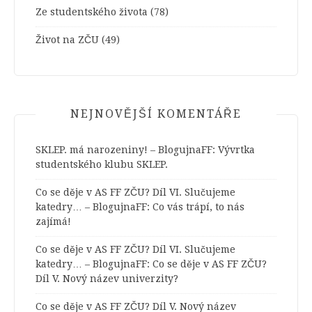
Ze studentského života
(78)
Život na ZČU
(49)
NEJNOVĚJŠÍ KOMENTÁŘE
SKLEP. má narozeniny! – BlogujnaFF
:
Vývrtka
studentského klubu SKLEP.
Co se děje v AS FF ZČU? Díl VI. Slučujeme
katedry… – BlogujnaFF
:
Co vás trápí, to nás
zajímá!
Co se děje v AS FF ZČU? Díl VI. Slučujeme
katedry… – BlogujnaFF
:
Co se děje v AS FF ZČU?
Díl V. Nový název univerzity?
Co se děje v AS FF ZČU? Díl V. Nový název