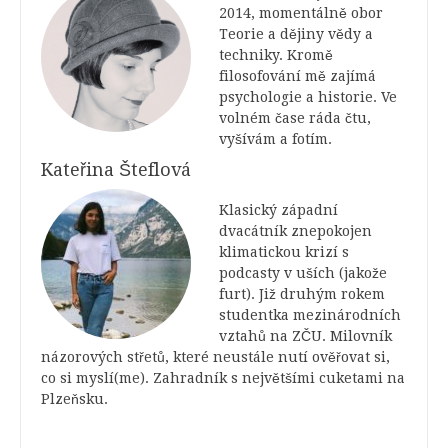
2014, momentálně obor
Teorie a dějiny vědy a
techniky. Kromě
filosofování mě zajímá
psychologie a historie. Ve
volném čase ráda čtu,
vyšívám a fotím.
Kateřina Šteflová
Klasický západní
dvacátník znepokojen
klimatickou krizí s
podcasty v uších (jakože
furt). Již druhým rokem
studentka mezinárodních
vztahů na ZČU. Milovník
názorových střetů, které neustále nutí ověřovat si,
co si myslí(me). Zahradník s největšími cuketami na
Plzeňsku.