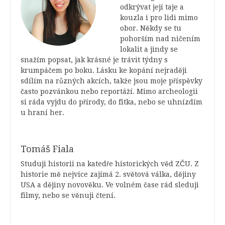
odkrývat její taje a
kouzla i pro lidi mimo
obor. Někdy se tu
pohorším nad ničením
lokalit a jindy se
snažím popsat, jak krásné je trávit týdny s
krumpáčem po boku. Lásku ke kopání nejraději
sdílím na různých akcích, takže jsou moje příspěvky
často pozvánkou nebo reportáží. Mimo archeologii
si ráda vyjdu do přírody, do fitka, nebo se uhnízdím
u hraní her.
Tomáš Fiala
Studuji historii na katedře historických věd ZČU. Z
historie mě nejvíce zajímá 2. světová válka, dějiny
USA a dějiny novověku. Ve volném čase rád sleduji
filmy, nebo se věnuji čtení.