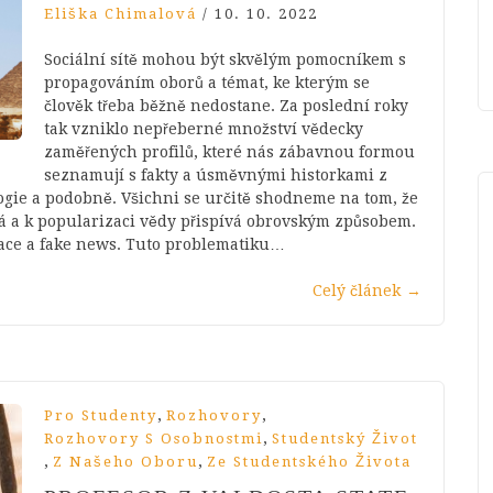
Eliška Chimalová
/
10. 10. 2022
Sociální sítě mohou být skvělým pomocníkem s
propagováním oborů a témat, ke kterým se
člověk třeba běžně nedostane. Za poslední roky
tak vzniklo nepřeberné množství vědecky
zaměřených profilů, které nás zábavnou formou
seznamují s fakty a úsměvnými historkami z
ologie a podobně. Všichni se určitě shodneme na tom, že
lá a k popularizaci vědy přispívá obrovským způsobem.
mace a fake news. Tuto problematiku…
Celý článek
→
,
,
Pro Studenty
Rozhovory
,
Rozhovory S Osobnostmi
Studentský Život
,
,
Z Našeho Oboru
Ze Studentského Života