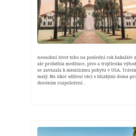
neosobní život toho na poslední rok bakaláře z
ale proběhla meditace, pivo a trojčlenka výho
se zavázala k měsíčnímu pobytu v USA. Trávím t
malý. Na úkor sdílení věcí s blízkými doma p
dnešním rozpoložení…