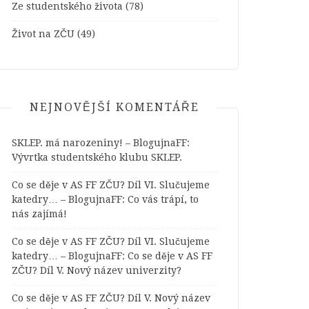
Ze studentského života
(78)
Život na ZČU
(49)
NEJNOVĚJŠÍ KOMENTÁŘE
SKLEP. má narozeniny! – BlogujnaFF
:
Vývrtka studentského klubu SKLEP.
Co se děje v AS FF ZČU? Díl VI. Slučujeme
katedry… – BlogujnaFF
:
Co vás trápí, to
nás zajímá!
Co se děje v AS FF ZČU? Díl VI. Slučujeme
katedry… – BlogujnaFF
:
Co se děje v AS FF
ZČU? Díl V. Nový název univerzity?
Co se děje v AS FF ZČU? Díl V. Nový název