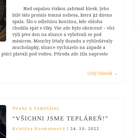
Nad ospalou vískou zahřměl blesk. Jeho
bílé tělo proťalo temná nebesa, která již dávno
spala. Šlo o odlehlou končinu, kde obloha
chodila spát s vlky. Vše zde bylo obrácené – vlci
vyli přes den na slunce a vyhřívali se pod
měsícem. Mouchy létaly dozadu a vyhledávaly
mucholapky, slunce vycházelo na západě a
ptáci plavali pod vodou. Příroda zde žila naprosto
Celý článek
→
Úvahy A Zamyšlení
“VŠICHNI JSME TEPLÁREŇ!”
Kristýna Kosmannová
/
24. 10. 2022