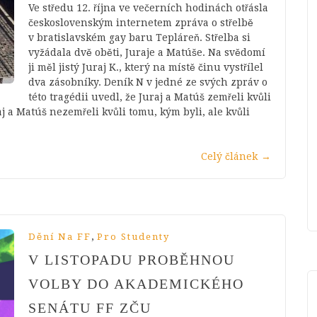
Ve středu 12. října ve večerních hodinách otřásla
československým internetem zpráva o střelbě
v bratislavském gay baru Tepláreň. Střelba si
vyžádala dvě oběti, Juraje a Matúše. Na svědomí
ji měl jistý Juraj K., který na místě činu vystřílel
dva zásobníky. Deník N v jedné ze svých zpráv o
této tragédii uvedl, že Juraj a Matúš zemřeli kvůli
aj a Matúš nezemřeli kvůli tomu, kým byli, ale kvůli
Celý článek
→
,
Dění Na FF
Pro Studenty
V LISTOPADU PROBĚHNOU
VOLBY DO AKADEMICKÉHO
SENÁTU FF ZČU