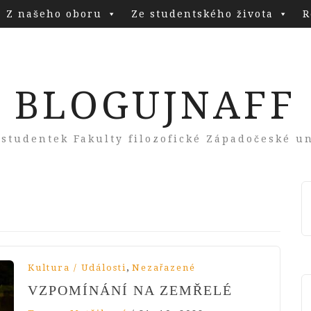
Z našeho oboru
Ze studentského života
R
BLOGUJNAFF
 studentek Fakulty filozofické Západočeské un
,
Kultura / Události
Nezařazené
VZPOMÍNÁNÍ NA ZEMŘELÉ