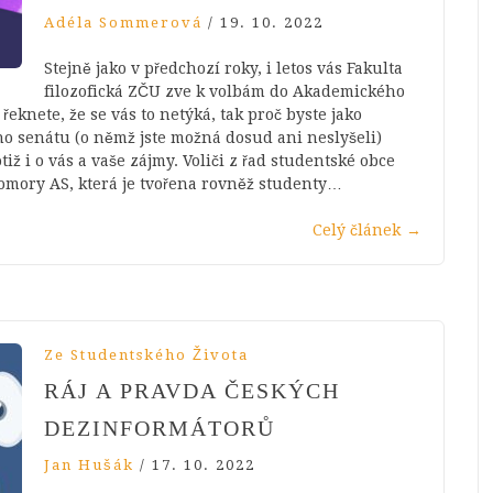
Adéla Sommerová
/
19. 10. 2022
Stejně jako v předchozí roky, i letos vás Fakulta
filozofická ZČU zve k volbám do Akademického
eknete, že se vás to netýká, tak proč byste jako
 senátu (o němž jste možná dosud ani neslyšeli)
tiž i o vás a vaše zájmy. Voliči z řad studentské obce
komory AS, která je tvořena rovněž studenty…
Celý článek
→
Ze Studentského Života
RÁJ A PRAVDA ČESKÝCH
DEZINFORMÁTORŮ
Jan Hušák
/
17. 10. 2022