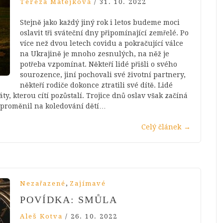
Tereza Matějková
/
31. 10. 2022
Stejně jako každý jiný rok i letos budeme moci
oslavit tři sváteční dny připomínající zemřelé. Po
více než dvou letech covidu a pokračující válce
na Ukrajině je mnoho zesnulých, na něž je
potřeba vzpomínat. Někteří lidé přišli o svého
sourozence, jiní pochovali své životní partnery,
někteří rodiče dokonce ztratili své dítě. Lidé
ty, kterou cítí pozůstalí. Trojice dnů oslav však začíná
 proměnil na koledování dětí…
Celý článek
→
,
Nezařazené
Zajímavé
POVÍDKA: SMŮLA
Aleš Kotva
/
26. 10. 2022