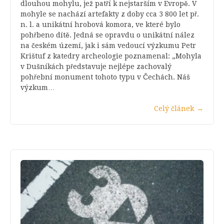
dlouhou mohylu, jež patří k nejstarším v Evropě. V
mohyle se nachází artefakty z doby cca 3 800 let př.
n. l. a unikátní hrobová komora, ve které bylo
pohřbeno dítě. Jedná se opravdu o unikátní nález
na českém území, jak i sám vedoucí výzkumu Petr
Krištuf z katedry archeologie poznamenal: „Mohyla
v Dušníkách představuje nejlépe zachovalý
pohřební monument tohoto typu v Čechách. Náš
výzkum…
Celý článek
→