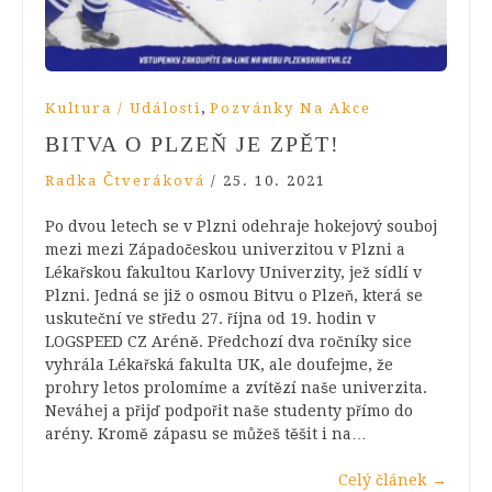
,
Kultura / Události
Pozvánky Na Akce
BITVA O PLZEŇ JE ZPĚT!
Radka Čtveráková
/
25. 10. 2021
Po dvou letech se v Plzni odehraje hokejový souboj
mezi mezi Západočeskou univerzitou v Plzni a
Lékařskou fakultou Karlovy Univerzity, jež sídlí v
Plzni. Jedná se již o osmou Bitvu o Plzeň, která se
uskuteční ve středu 27. října od 19. hodin v
LOGSPEED CZ Aréně. Předchozí dva ročníky sice
vyhrála Lékařská fakulta UK, ale doufejme, že
prohry letos prolomíme a zvítězí naše univerzita.
Neváhej a přijď podpořit naše studenty přímo do
arény. Kromě zápasu se můžeš těšit i na…
Celý článek
→