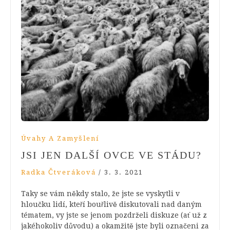
Úvahy A Zamyšlení
JSI JEN DALŠÍ OVCE VE STÁDU?
Radka Čtveráková
/
3. 3. 2021
Taky se vám někdy stalo, že jste se vyskytli v
hloučku lidí, kteří bouřlivě diskutovali nad daným
tématem, vy jste se jenom pozdrželi diskuze (ať už z
jakéhokoliv důvodu) a okamžitě jste byli označeni za