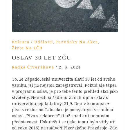
,
,
Kultura / Události
Pozvánky Na Akce
Život Na ZČU
OSLAV 30 LET ZČU
Radka Čtveráková
/
2. 8. 2021
To, že Západočeská univerzita slaví 30 let od svého
vzniku, jsi již nejspíš zaregistroval. Pokud ale tápeš
v programu oslav, je pro tebe tento přehled akcí jako
stvořený. Nenech si žádnou z nich ujít a oslav s
univerzitou její kulatiny. 21.9. Den v kampusu +
pivo s rektorem Tato akce je pomyslným vrcholem
oslav. „Pivo s rektorem” ti už snad ani nemusím
představovat. Uskuteční se (jako tomu bylo vždy už
od roku 2016) na nádvoří Plzeňského Prazdroje. Zde