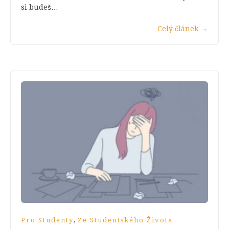
si budeš…
Celý článek
→
,
Pro Studenty
Ze Studentského Života