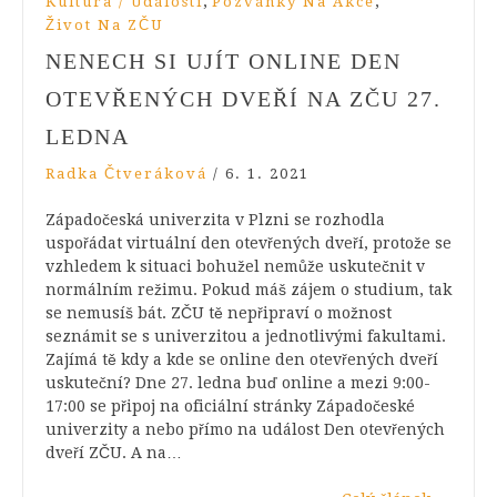
,
,
Kultura / Události
Pozvánky Na Akce
Život Na ZČU
NENECH SI UJÍT ONLINE DEN
OTEVŘENÝCH DVEŘÍ NA ZČU 27.
LEDNA
Radka Čtveráková
/
6. 1. 2021
Západočeská univerzita v Plzni se rozhodla
uspořádat virtuální den otevřených dveří, protože se
vzhledem k situaci bohužel nemůže uskutečnit v
normálním režimu. Pokud máš zájem o studium, tak
se nemusíš bát. ZČU tě nepřipraví o možnost
seznámit se s univerzitou a jednotlivými fakultami.
Zajímá tě kdy a kde se online den otevřených dveří
uskuteční? Dne 27. ledna buď online a mezi 9:00-
17:00 se připoj na oficiální stránky Západočeské
univerzity a nebo přímo na událost Den otevřených
dveří ZČU. A na…