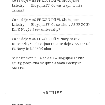
Co se děje v AS FF ZČU? Díl VI. Slučujeme
katedry… – BlogujnaFF
:
Co vás trápí, to nás
zajímá!
Co se děje v AS FF ZČU? Díl VI. Slučujeme
katedry… – BlogujnaFF
:
Co se děje v AS FF ZČU?
Díl V. Nový název univerzity?
Co se děje v AS FF ZČU? Díl V. Nový název
univerzity? – BlogujnaFF
:
Co se děje v AS FF? Díl
IV. Nový bakalářský obor!
Semestr skončil. A co dál? – BlogujnaFF
:
Pub
Quizy, podpůrná skupina a Slam Poetry ve
SKLEPě?
ARCHIVY