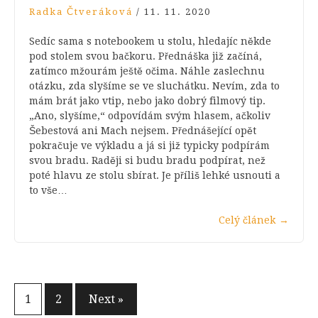
Radka Čtveráková
/
11. 11. 2020
Sedíc sama s notebookem u stolu, hledajíc někde
pod stolem svou bačkoru. Přednáška již začíná,
zatímco mžourám ještě očima. Náhle zaslechnu
otázku, zda slyšíme se ve sluchátku. Nevím, zda to
mám brát jako vtip, nebo jako dobrý filmový tip.
„Ano, slyšíme,“ odpovídám svým hlasem, ačkoliv
Šebestová ani Mach nejsem. Přednášející opět
pokračuje ve výkladu a já si již typicky podpírám
svou bradu. Raději si budu bradu podpírat, než
poté hlavu ze stolu sbírat. Je příliš lehké usnouti a
to vše…
Celý článek
→
Stránkování
1
2
Next »