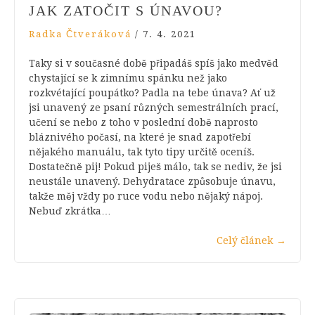
JAK ZATOČIT S ÚNAVOU?
Radka Čtveráková
/
7. 4. 2021
Taky si v současné době připadáš spíš jako medvěd
chystající se k zimnímu spánku než jako
rozkvétající poupátko? Padla na tebe únava? Ať už
jsi unavený ze psaní různých semestrálních prací,
učení se nebo z toho v poslední době naprosto
bláznivého počasí, na které je snad zapotřebí
nějakého manuálu, tak tyto tipy určitě oceníš.
Dostatečně pij! Pokud piješ málo, tak se nediv, že jsi
neustále unavený. Dehydratace způsobuje únavu,
takže měj vždy po ruce vodu nebo nějaký nápoj.
Nebuď zkrátka…
Celý článek
→