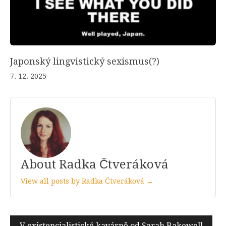
Japonský lingvistický sexismus(?)
7. 12. 2025
About Radka Čtveráková
View all posts by Radka Čtveráková →
Navigace
V existencialistické kavárně od Sarah Bakewell