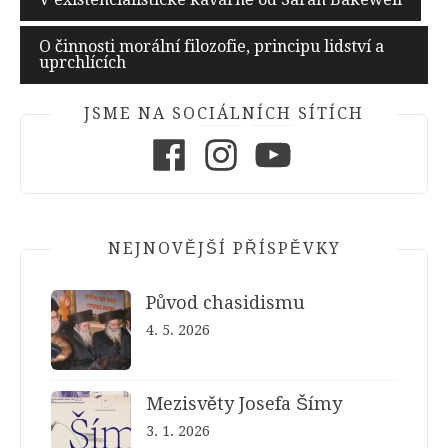
pro
O činnosti morální filozofie, principu lidství a
příspěvek
uprchlících
JSME NA SOCIÁLNÍCH SÍTÍCH
Facebook
Instagram
Youtube
NEJNOVĚJŠÍ PŘÍSPĚVKY
Původ chasidismu
4. 5. 2026
Mezisvěty Josefa Šímy
3. 1. 2026