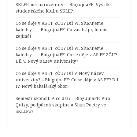
SKLEP. má narozeniny! – BlogujnaFF
:
Vývrtka
studentského klubu SKLEP.
Co se děje v AS FF ZČU? Díl VI. Slučujeme
katedry… – BlogujnaFF
:
Co vás trápí, to nás
zajímá!
Co se děje v AS FF ZČU? Díl VI. Slučujeme
katedry… – BlogujnaFF
:
Co se děje v AS FF ZČU?
Díl V. Nový název univerzity?
Co se děje v AS FF ZČU? Díl V. Nový název
univerzity? – BlogujnaFF
:
Co se děje v AS FF? Díl
IV. Nový bakalářský obor!
Semestr skončil. A co dál? – BlogujnaFF
:
Pub
Quizy, podpůrná skupina a Slam Poetry ve
SKLEPě?