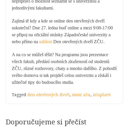
nepřipraví o možnost seznámit se s univerzitou a
jednotlivými fakultami.
Zajímá tě kdy a kde se online den otevřených dveří
uskuteční? Dne 27. ledna buď online a mezi 9:00-17:00
se připoj na oficiální stránky Západočeské univerzity a
nebo přímo na
událost
Den otevřených dveří ZČU.
A na co se můžeš těšit? Na programu jsou prezentace
všech fakult, předání osobních zkušeností od studentů
ZČU, různé rozhovory, chaty a mnoho dalšího. Z pohodlí
svého domova si tak projdeš celou univerzitu a získáš i
užitečné tipy do budoucího studia.
Tagged
den otevřených dveří
,
směr zču
,
zčuplzeň
Doporučujeme si přečíst