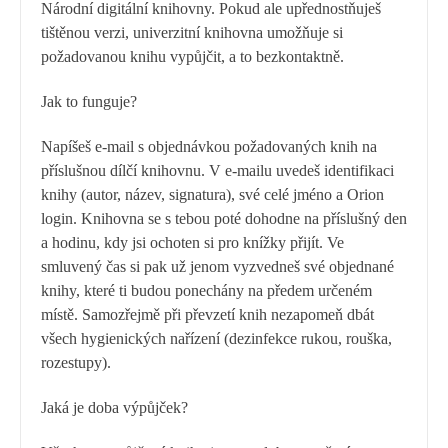
Národní digitální knihovny. Pokud ale upřednostňuješ
tištěnou verzi, univerzitní knihovna umožňuje si
požadovanou knihu vypůjčit, a to bezkontaktně.
Jak to funguje?
Napíšeš e-mail s objednávkou požadovaných knih na
příslušnou dílčí knihovnu. V e-mailu uvedeš identifikaci
knihy (autor, název, signatura), své celé jméno a Orion
login. Knihovna se s tebou poté dohodne na příslušný den
a hodinu, kdy jsi ochoten si pro knížky přijít. Ve
smluvený čas si pak už jenom vyzvedneš své objednané
knihy, které ti budou ponechány na předem určeném
místě. Samozřejmě při převzetí knih nezapomeň dbát
všech hygienických nařízení (dezinfekce rukou, rouška,
rozestupy).
Jaká je doba výpůjček?