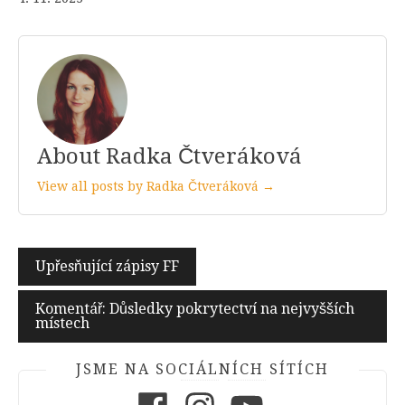
About Radka Čtveráková
View all posts by Radka Čtveráková →
Navigace
Upřesňující zápisy FF
pro
Komentář: Důsledky pokrytectví na nejvyšších
příspěvek
místech
JSME NA SOCIÁLNÍCH SÍTÍCH
Facebook
Instagram
Youtube