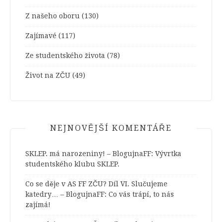
Z našeho oboru
(130)
Zajímavé
(117)
Ze studentského života
(78)
Život na ZČU
(49)
NEJNOVĚJŠÍ KOMENTÁŘE
SKLEP. má narozeniny! – BlogujnaFF
:
Vývrtka
studentského klubu SKLEP.
Co se děje v AS FF ZČU? Díl VI. Slučujeme
katedry… – BlogujnaFF
:
Co vás trápí, to nás
zajímá!