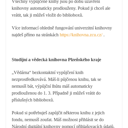
Všechny vypůjčené knihy jsou po dobu uzavření
knihovny automaticky prodlouženy. Pokud ji chceš ale
vrátit, tak ji můžeš vložit do biblioboxů.
Více informací ohledně fungování univerzitní knihovny
najdeš přímo na stránkách
https://knihovna.zcu.cz/
.
Studijní a vědecká knihovna Plzeňského kraje
„Vědárna“ bezkontaktní vypůjčení knih
nezprostředkovává. Máš-li půjčenou knihu, tak se
nemusíš bát, výpůjční lhůtu máš automaticky
prodlouženou do 1. 3. Případně ji můžeš vrátit do
příslušných biblioboxů.
Pokud si potřebuješ zapůjčit některou knihu z jejich
fondu, nemusíš zoufat. Máš možnost přihlásit se do
Národní digitální knihovny pomocí přihlašovacích údajů,