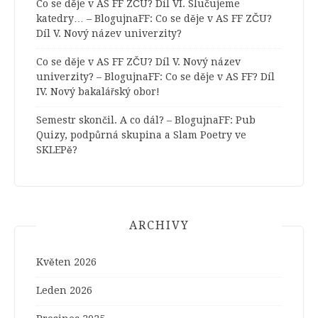
Co se děje v AS FF ZČU? Díl VI. Slučujeme
katedry… – BlogujnaFF
:
Co se děje v AS FF ZČU?
Díl V. Nový název univerzity?
Co se děje v AS FF ZČU? Díl V. Nový název
univerzity? – BlogujnaFF
:
Co se děje v AS FF? Díl
IV. Nový bakalářský obor!
Semestr skončil. A co dál? – BlogujnaFF
:
Pub
Quizy, podpůrná skupina a Slam Poetry ve
SKLEPě?
ARCHIVY
Květen 2026
Leden 2026