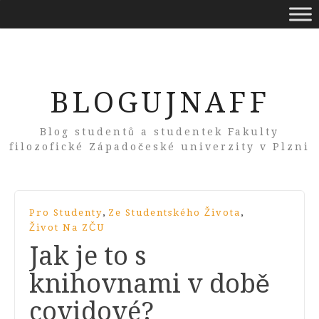
BLOGUJNAFF
Blog studentů a studentek Fakulty
filozofické Západočeské univerzity v Plzni
,
,
Pro Studenty
Ze Studentského Života
Život Na ZČU
Jak je to s
knihovnami v době
covidové?