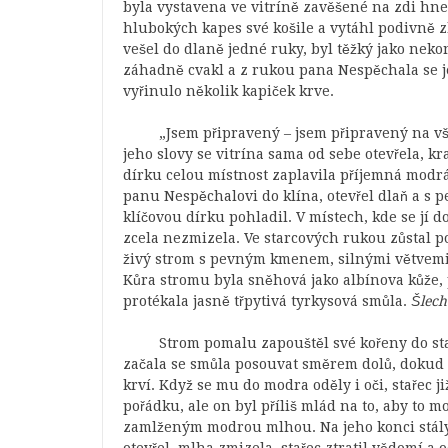
byla vystavena ve vitríně zavěšené na zdi hne
hlubokých kapes své košile a vytáhl podivně 
vešel do dlaně jedné ruky, byl těžký jako neko
záhadně cvakl a z rukou pana Nespěchala se j
vyřinulo několik kapiček krve.
„Jsem připravený – jsem připravený na vše
jeho slovy se vitrína sama od sebe otevřela, k
dírku celou místnost zaplavila příjemná modrá 
panu Nespěchalovi do klína, otevřel dlaň a s 
klíčovou dírku pohladil. V místech, kde se jí d
zcela nezmizela. Ve starcových rukou zůstal pou
živý strom s pevným kmenem, silnými větvemi a
Kůra stromu byla sněhová jako albínova kůže, p
protékala jasně třpytivá tyrkysová smůla.
Šlech
Strom pomalu zapouštěl své kořeny do star
začala se smůla posouvat směrem dolů, dokud n
krví. Když se mu do modra oděly i oči, stařec již
pořádku, ale on byl příliš mlád na to, aby to
zamlženým modrou mlhou. Na jeho konci stály 