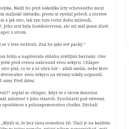
pejska. Našli ho před několika lety schovaného mezi
ě malinké štěňátko, přesto si vystlal pelech z čerstvě
 a jak otec, tak syn tuto roční dobu milovali,
né. Jeho srst byla hnědočervená, ale oči měl jasně žluté.
lapec s otcem.
 se v lese neztratí. Zná ho jako své packy.“
 hřálo a naplňovalo oblohu světlými barvami. Otec
i ještě před cestou nabrousil svou sekyru. Chlapec
otce ptal, co se z ní otírá hůř – zdali smůla, nebo krev.
ý dřevorubec svou sekyru na stromy nikdy nepoužil.
ed
nimi
. Před
lidmi
.
 lesů?“ zeptal se chlapec, když se s otcem konečně
měl založené v jeho vlasech. Procházeli pod větvemi
ich opuštěnou a polozapomenutou chatku. Dýchali
.
 „Myslí si, že bez času nemohou žít. Tlačí je na každém