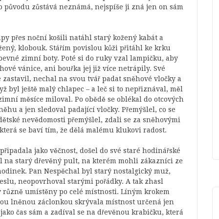
ho původu zůstává neznámá, nejspíše ji zná jen on sám
py přes noční košili natáhl starý kožený kabát a
žený, klobouk. Stářím povislou kůži přitáhl ke krku
pevné zimní boty. Poté si do ruky vzal lampičku, aby
hové vánice, ani bouřka jej již více netrápily. Své
e zastavil, nechal na svou tvář padat sněhové vločky a
ž byl ještě malý chlapec – a leč si to nepřiznával, měl
zimní měsíce miloval. Po obědě se oblékal do otcových
ěhu a jen sledoval padající vločky. Přemýšlel, co se
dětské nevědomosti přemýšlel, zdali se za sněhovými
terá se baví tím, že dělá malému klukovi radost.
, připadala jako věčnost, došel do své staré hodinářské
l na starý dřevěný pult, na kterém mohli zákazníci ze
hodinek. Pan Nespěchal byl starý nostalgický muž,
slu, neopovrhoval starými pořádky. A tak zhasl
ly různě umístěny po celé místnosti. Líným krokem
divou lněnou záclonkou skrývala místnost určená jen
 jako čas sám a zadíval se na dřevěnou krabičku, která