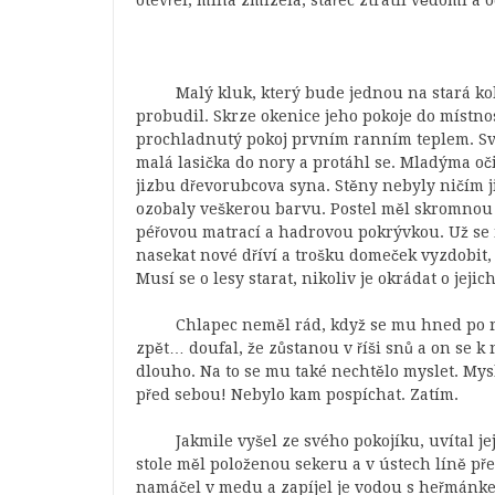
otevřel, mlha zmizela, stařec ztratil vědomí 
Malý kluk, který bude jednou na stará k
probudil. Skrze okenice jeho pokoje do místno
prochladnutý pokoj prvním ranním teplem. Sviž
malá lasička do nory a protáhl se. Mladýma oči
jizbu
dřevorubcova syna. Stěny nebyly ničím 
ozobaly veškerou barvu. Postel měl skromnou 
péřovou matrací a hadrovou pokrývkou. Už se 
nasekat nové dříví a trošku domeček vyzdobit, 
Musí se o lesy starat, nikoliv je okrádat o jejic
Chlapec neměl rád, když se mu hned po r
zpět… doufal, že zůstanou v říši snů a on se k n
dlouho. Na to se mu také nechtělo myslet. Mysl
před sebou! Nebylo kam pospíchat. Zatím.
Jakmile vyšel ze svého pokojíku, uvítal j
stole měl položenou sekeru a v ústech líně př
namáčel v medu a zapíjel je vodou s heřmánkem