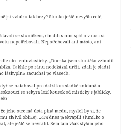
oč jsi vzhůru tak brzy? Slunko ještě nevyšlo celé,
Vstávali se sluníčkem, chodili s ním spát a v noci si
ivotu nepotřebovali. Nepotřebovali ani město, ani
edle otce entuziasticky. „Dneska jsem sluníčko vzbudil
ablka. Takhle po ránu nedokázal určit, zdali je sladší
ho láskyplně zacuchal po vlasech.
 když se natahoval pro další kus sladké snídaně a
sknoucí se sekyra leží kousek od mističky s jablíčky.
dek?“
že jeho otec má ústa plná medu, myslel by si, že
u zkřivil obličej. „
Oni
dnes překvapili sluníčko o
at, ale ještě se nevrátil. Sem tam však slyším jeho