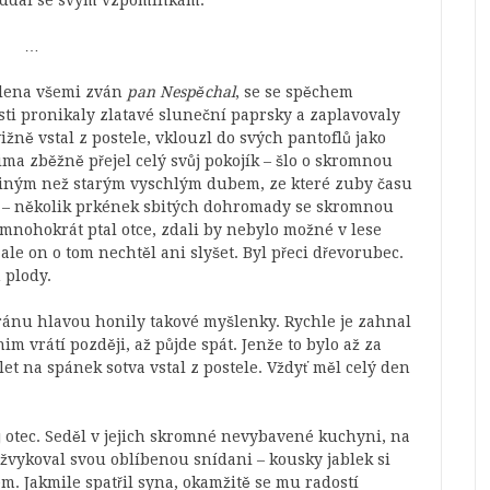
a oddal se svým vzpomínkám.
…
olena všemi zván
pan Nespěchal
, se se spěchem
sti pronikaly zlatavé sluneční paprsky a zaplavovaly
ně vstal z postele, vklouzl do svých pantoflů jako
ma zběžně přejel celý svůj pokojík – šlo o skromnou
jiným než starým vyschlým dubem, ze které zuby času
– několik prkének sbitých
dohromady se skromnou
mnohokrát ptal otce, zdali by nebylo možné v lese
ale on o tom nechtěl ani slyšet. Byl přeci dřevorubec.
h plody.
ánu hlavou honily takové myšlenky. Rychle je zahnal
im vrátí později, až půjde spát. Jenže to bylo až za
et na spánek sotva vstal z postele. Vždyť měl celý den
ej otec. Seděl v jejich skromné nevybavené kuchyni, na
ežvykoval svou oblíbenou snídani – kousky jablek si
. Jakmile spatřil syna, okamžitě se mu radostí