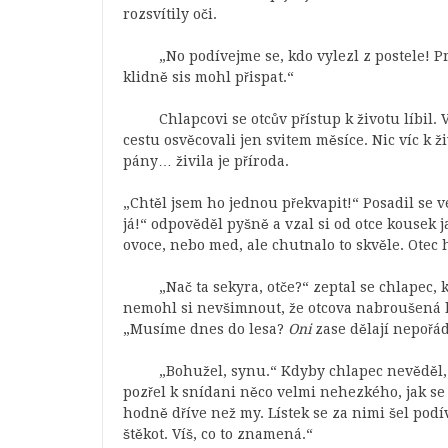
rozsvítily oči.
„No podívejme se, kdo vylezl z postele! Pr
klidně sis mohl přispat.“
Chlapcovi se otcův přístup k životu líbil. 
cestu osvěcovali jen svitem měsíce. Nic víc k ž
pány… živila je příroda.
„Chtěl jsem ho jednou překvapit!“ Posadil se v
já!“ odpověděl pyšně a vzal si od otce kousek j
ovoce, nebo med, ale chutnalo to skvěle. Otec 
„Nač ta sekyra, otče?“ zeptal se chlapec,
nemohl si nevšimnout, že otcova nabroušená le
„Musíme dnes do lesa?
Oni
zase dělají nepořá
„Bohužel, synu.“ Kdyby chlapec nevěděl, 
pozřel k snídani něco velmi nehezkého, jak se m
hodně dříve než my. Lístek se za nimi šel podív
štěkot. Víš, co to znamená.“