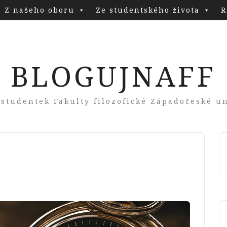
Z našeho oboru
Ze studentského života
R
BLOGUJNAFF
 studentek Fakulty filozofické Západočeské un