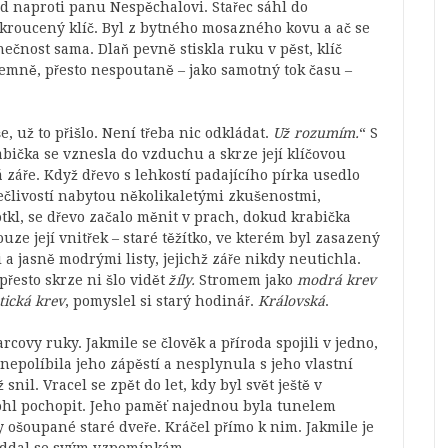
d naproti panu Nespěchalovi. Stařec sáhl do
zkroucený klíč. Byl z bytného mosazného kovu a ač se
nečnost sama. Dlaň pevně stiskla ruku v pěst, klíč
emně, přesto nespoutaně – jako samotný tok času –
, už to přišlo. Není třeba nic odkládat.
Už rozumím.
“ S
rabička se vznesla do vzduchu a skrze její klíčovou
záře. Když dřevo s lehkostí padajícího pírka usedlo
pečlivostí nabytou několikaletými zkušenostmi,
otkl, se dřevo začalo měnit v prach, dokud krabička
ze její vnitřek – staré těžítko, ve kterém byl zasazený
 jasně modrými listy, jejichž záře nikdy neutichla.
řesto skrze ni šlo vidět
žíly.
Stromem jako
modrá krev
tická krev
, pomyslel si starý hodinář.
Královská
.
covy ruky. Jakmile se člověk a příroda spojili v jedno,
epolíbila jeho zápěstí a nesplynula s jeho vlastní
 snil. Vracel se zpět do let, kdy byl svět ještě v
 mohl pochopit. Jeho paměť najednou byla tunelem
ošoupané staré dveře. Kráčel přímo k nim. Jakmile je