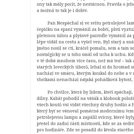
ony tak měly pocit, že nestárnou. Pravda o je
a možná to tak je i dobře.
Pan Nespěchal si ve svitu petrolejové lam
čepičku na spaní vyměnil za bobří, plstí vyztu
pletenou šálou a plyšové pantofle vyměnil za 
lépe viděl na cestu a vyšel ven. Byl starý a sně
jméno nosil se ctí, kráčel pomalu, sem a tam s
nostalgicky se u toho smál od ucha k uchu. Kdy
v té době mnohem více času, než má teď – tak 
starých loveckých úborů, lehal si do hromad sn
nachází ve směru, kterým koukal do nebe a v 
vločkami nenachází nějaká pohádková bytost, k
Po chvilce, která by lidem, kteří spěchají
dílny. Kabát pohodil na věšák a klobouk položi
všech koutů vsi vidět všechny druhy hodin a 
který byť se věnoval poměrně modernímu řeme
petrolejovou lampu a zapálil svícny, které by
přešel do zadní části místnosti, kde se za še
pro hodináře. Zde se posadil do křesla starého