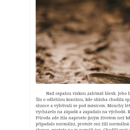
Nad ospalou vískou zahřměl blesk. Jeho bílé
Šlo o odlehlou končinu, kde obloha chodila spá
slunce a vyhřívali se pod měsícem. Mouchy lé
vycházelo na západě a zapadalo na východě. Ry
Příroda zde žila naprosto jiným životem než kd
připadalo normální, protože oni žili normálně. 