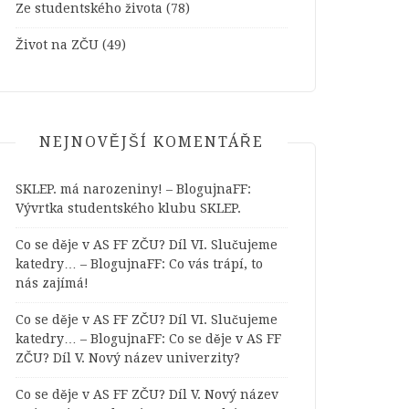
Ze studentského života
(78)
Život na ZČU
(49)
NEJNOVĚJŠÍ KOMENTÁŘE
SKLEP. má narozeniny! – BlogujnaFF
:
Vývrtka studentského klubu SKLEP.
Co se děje v AS FF ZČU? Díl VI. Slučujeme
katedry… – BlogujnaFF
:
Co vás trápí, to
nás zajímá!
Co se děje v AS FF ZČU? Díl VI. Slučujeme
katedry… – BlogujnaFF
:
Co se děje v AS FF
ZČU? Díl V. Nový název univerzity?
Co se děje v AS FF ZČU? Díl V. Nový název