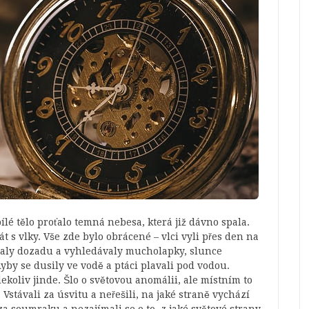
 tělo proťalo temná nebesa, která již dávno spala.
t s vlky. Vše zde bylo obrácené – vlci vyli přes den na
taly dozadu a vyhledávaly mucholapky, slunce
by se dusily ve vodě a ptáci plavali pod vodou.
ekoliv jinde. Šlo o světovou anomálii, ale místním to
Vstávali za úsvitu a neřešili, na jaké straně vychází