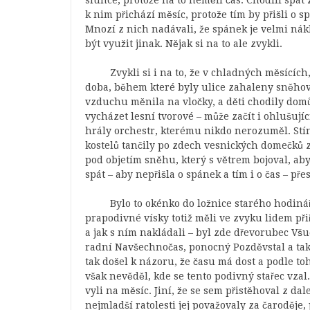
slunce, protože na to neměli čas. Chodili spát 
k nim přichází měsíc, protože tím by přišli o s
Mnozí z nich nadávali, že spánek je velmi nák
být využit jinak. Nějak si na to ale zvykli.
Zvykli si i na to, že v chladných měsících
doba, během které byly ulice zahaleny sněhový
vzduchu měnila na vločky, a děti chodily domů
vycházet lesní tvorové – může začít i ohlušují
hrály orchestr, kterému nikdo nerozuměl. Stín
kostelů tančily po zdech vesnických domečků z
pod objetím sněhu, který s větrem bojoval, aby
spát – aby nepřišla o spánek a tím i o čas – př
Bylo to okénko do ložnice starého hodiná
prapodivné vísky totiž měli ve zvyku lidem př
a jak s ním nakládali – byl zde dřevorubec Vš
radní Navšechnočas, ponocný Pozděvstal a tak
tak došel k názoru, že času má dost a podle to
však nevěděl, kde se tento podivný stařec vzal. N
vyli na měsíc. Jiní, že se sem přistěhoval z d
nejmladší ratolesti jej považovaly za čaroděje