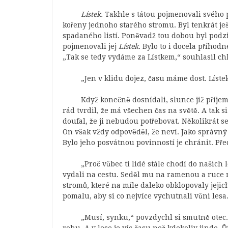
Lístek.
Takhle s tátou pojmenovali svého 
kořeny jednoho starého stromu. Byl tenkrát ješt
spadaného listí. Poněvadž tou dobou byl podzim
pojmenovali jej
Lístek
. Bylo to i docela příhod
„Tak se tedy vydáme za Lístkem,“ souhlasil ch
„Jen v klidu dojez, času máme dost. Lístek
Když konečně dosnídali, slunce již příjemně
rád tvrdil, že má všechen čas na světě. A tak s
doufal, že ji nebudou potřebovat. Několikrát se 
On však vždy odpověděl, že neví. Jako správn
Bylo jeho posvátnou povinností je chránit. Př
„Proč vůbec ti lidé stále chodí do našich
vydali na cestu. Seděl mu na ramenou a ruce 
stromů, které na míle daleko obklopovaly jej
pomalu, aby si co nejvíce vychutnali vůni lesa
„Musí, synku,“ povzdychl si smutně otec.