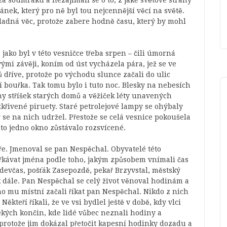
za soumraku a nezajímali se o to, z jaké světové strany
pánek, který pro ně byl tou nejcennější věcí na světě.
ladná věc, protože zabere hodně času, který by mohl
, jako byl v této vesničce třeba srpen – čili úmorná
mi závěji, koním od úst vycházela pára, jež se ve
 dříve, protože po východu slunce začali do ulic
cí bouřka. Tak tomu bylo i tuto noc. Blesky na nebesích
y stříšek starých domů a věžiček léty unavených
křivené piruety. Staré petrolejové lampy se ohýbaly
 se na nich udržel. Přestože se celá vesnice pokoušela
esto jedno okno zůstávalo rozsvícené.
ře. Jmenoval se pan Nespěchal. Obyvatelé této
iřkávat jména podle toho, jakým způsobem vnímali čas
udevčas, pošťák Zasepozdě, pekař Brzyvstal, městský
 dále. Pan Nespěchal se celý život věnoval hodinám a
ho mu místní začali říkat pan Nespěchal. Nikdo z nich
ěkteří říkali, že ve vsi bydlel ještě v době, kdy vlci
alekých končin, kde lidé vůbec neznali hodiny a
, protože jim dokázal přetočit kapesní hodinky dozadu a