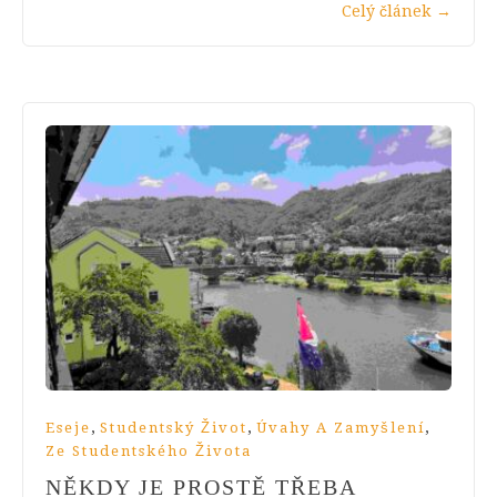
Celý článek
→
,
,
,
Eseje
Studentský Život
Úvahy A Zamyšlení
Ze Studentského Života
NĚKDY JE PROSTĚ TŘEBA