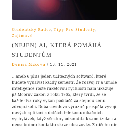
,
,
Studentský Rádce
Tipy Pro Studenty
Zajímavé
(NEJEN) AI, KTERÁ POMÁHÁ
STUDENTŮM
Denisa Míková
/
15. 11. 2021
…aneb 6 plus jeden užitečných softwarů, které
budete využívat každý semestr. Že rozvoj IT a umělé
inteligence roste raketovou rychlostí nám ukazuje
již Moorův zákon z roku 1965, který tvrdí, že se
každé dva roky výkon počítačů za stejnou cenu
zdvojnásobí. Doba covidová výrazně prospěla vývoji
nových aplikací a dalších telekomunikačních
vychytávek, když všechny odsoudila k samoizolaci a
neosobnímu kontaktu skrze obrazovky. Z ničeho nic