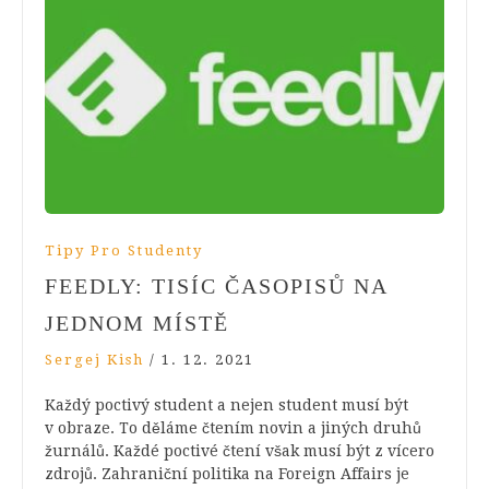
Tipy Pro Studenty
FEEDLY: TISÍC ČASOPISŮ NA
JEDNOM MÍSTĚ
Sergej Kish
/
1. 12. 2021
Každý poctivý student a nejen student musí být
v obraze. To děláme čtením novin a jiných druhů
žurnálů. Každé poctivé čtení však musí být z vícero
zdrojů. Zahraniční politika na Foreign Affairs je