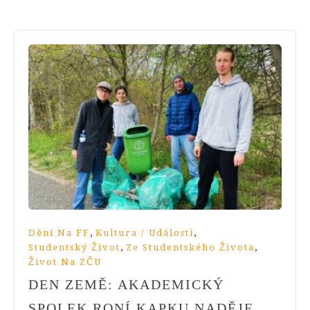
,
,
Dění Na FF
Kultura / Události
,
,
Studentský Život
Ze Studentského Života
Život Na ZČU
DEN ZEMĚ: AKADEMICKÝ
SPOLEK RONÍ KAPKU NADĚJE