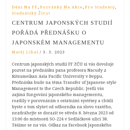
,
,
,
Dění Na FF
Pozvánky Na Akce
Pro Studenty
Studentský Život
CENTRUM JAPONSKÝCH STUDIÍ
POŘÁDÁ PŘEDNÁŠKU O
JAPONSKÉM MANAGEMENTU
Matěj Líbal
/
3. 3. 2023
Centrum japonských studií FF ZČU si vás dovoluje
pozvat na přednášku pana profesora Nacudy z
Ritsumeikan Asia Pacific University v Beppu.
Přednáška bude na téma Transfer of Japanese-style
Management to the Czech Republic. Jestli vás
zajímá fungování japonského managementu,
rozdíly v porovnáním s ostatními systémy a chtěli
byste o tom slyšet od odborníka na slovo vzatého,
nezdráhejte se dorazit ve středu 8. března 2023 od
13:00 do místnosti SO-224 v Sedláčkově ulici 38.
Těšíme se na vás. Odkaz na Facebook Japonského