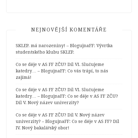
NEJNOVĚJŠÍ KOMENTÁŘE
SKLEP. má narozeniny! – BlogujnaFF
:
Vývrtka
studentského klubu SKLEP.
Co se děje v AS FF ZČU? Díl VI. Slučujeme
katedry… – BlogujnaFF
:
Co vás trápí, to nás
zajímá!
Co se děje v AS FF ZČU? Díl VI. Slučujeme
katedry… – BlogujnaFF
:
Co se děje v AS FF ZČU?
Díl V. Nový název univerzity?
Co se děje v AS FF ZČU? Díl V. Nový název
univerzity? – BlogujnaFF
:
Co se děje v AS FF? Díl
IV. Nový bakalářský obor!