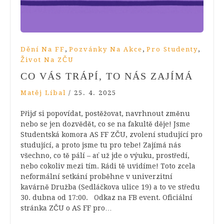
,
,
,
Dění Na FF
Pozvánky Na Akce
Pro Studenty
Život Na ZČU
CO VÁS TRÁPÍ, TO NÁS ZAJÍMÁ
Matěj Líbal
/
25. 4. 2025
Přijď si popovídat, postěžovat, navrhnout změnu
nebo se jen dozvědět, co se na fakultě děje! Jsme
Studentská komora AS FF ZČU, zvolení studující pro
studující, a proto jsme tu pro tebe! Zajímá nás
všechno, co tě pálí – ať už jde o výuku, prostředí,
nebo cokoliv mezi tím. Rádi tě uvidíme! Toto zcela
neformální setkání proběhne v univerzitní
kavárně Družba (Sedláčkova ulice 19) a to ve středu
30. dubna od 17:00. Odkaz na FB event. Oficiální
stránka ZČU o AS FF pro…