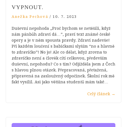
VYPNOUT.
Anežka Pechová
/
10. 7. 2023
Duševní nepohoda „Proč bychom se netěšili, když
nám pánbůh zdraví dá…”, praví text známé české
opery a je v něm spousta pravdy. Zdraví nadevše!
Při každém loučení s babičkami slyším “no a hlavně
to zdravíčko”! No jo! Ale co dělat, když zrovna to
zdravíčko není a člověk cítí celkovou, především
duševní, nepohodu? Co s tím? Odjížděla jsem z Čech
s hlavou plnou otázek. Přepracovaná, přetažená,
připravená na zasloužený odpočinek. Školní rok mě
fakt vysílil. Asi jako většina studentů mám také…
Celý článek
→