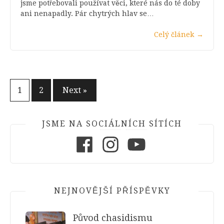
jsme potřebovali používat věci, které nás do té doby
ani nenapadly. Pár chytrých hlav se…
Celý článek
→
Stránkování
1
2
Next »
příspěvků
JSME NA SOCIÁLNÍCH SÍTÍCH
Facebook
Instagram
Youtube
NEJNOVĚJŠÍ PŘÍSPĚVKY
Původ chasidismu