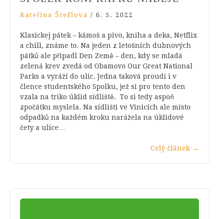
Kateřina Šteflová
/
6. 5. 2022
Klasickej pátek – kámoš a pivo, kniha a deka, Netflix
a chill, známe to. Na jeden z letošních dubnových
pátků ale připadl Den Země – den, kdy se mladá
zelená krev zvedá od Obamovo Our Great National
Parks a vyráží do ulic. Jedna taková proudí i v
člence studentského Spolku, jež si pro tento den
vzala na triko úklid sídliště. To si tedy aspoň
zpočátku myslela. Na sídlišti ve Vinicích ale místo
odpadků na každém kroku narážela na úklidové
čety a ulice…
Celý článek
→