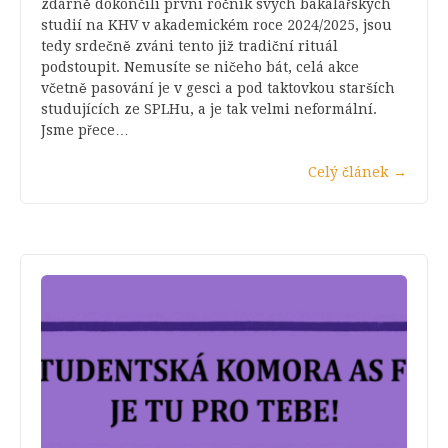
zdárně dokončili první ročník svých bakalářských
studií na KHV v akademickém roce 2024/2025, jsou
tedy srdečně zváni tento již tradiční rituál
podstoupit. Nemusíte se ničeho bát, celá akce
včetně pasování je v gesci a pod taktovkou starších
studujících ze SPLHu, a je tak velmi neformální.
Jsme přece…
Celý článek
→