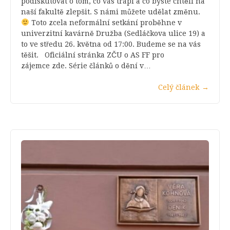
podiskutovat o tom, co vás trápí a co byste chtěli na
naší fakultě zlepšit. S námi můžete udělat změnu.
Toto zcela neformální setkání proběhne v
univerzitní kavárně Družba (Sedláčkova ulice 19) a
to ve středu 26. května od 17:00. Budeme se na vás
těšit. Oficiální stránka ZČU o AS FF pro
zájemce zde. Série článků o dění v…
Celý článek
→