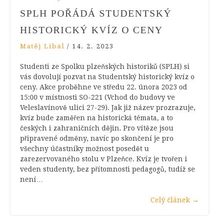
SPLH POŘÁDÁ STUDENTSKÝ
HISTORICKÝ KVÍZ O CENY
Matěj Líbal
/
14. 2. 2023
Studenti ze Spolku plzeňských historiků (SPLH) si
vás dovolují pozvat na Studentský historický kvíz o
ceny. Akce proběhne ve středu 22. února 2023 od
15:00 v místnosti SO-221 (Vchod do budovy ve
Veleslavínově ulici 27-29). Jak již název prozrazuje,
kvíz bude zaměřen na historická témata, a to
českých i zahraničních dějin. Pro vítěze jsou
připravené odměny, navíc po skončení je pro
všechny účastníky možnost posedět u
zarezervovaného stolu v Plzeňce. Kvíz je tvořen i
veden studenty, bez přítomnosti pedagogů, tudíž se
není…
Celý článek
→