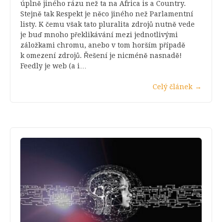
úplně jiného rázu než ta na Africa is a Country.
Stejně tak Respekt je něco jiného než Parlamentní
listy. K čemu však tato pluralita zdrojů nutně vede
je buď mnoho překlikávání mezi jednotlivými
záložkami chromu, anebo v tom horším případě
k omezení zdrojů. Řešení je nicméně nasnadě!
Feedly je web (a i…
Celý článek
→