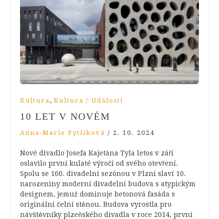
,
Kultura
Kultura / Události
10 LET V NOVÉM
Anna-Marie Pytlíková
/
2. 10. 2024
Nové divadlo Josefa Kajetána Tyla letos v září
oslavilo první kulaté výročí od svého otevření.
Spolu se 160. divadelní sezónou v Plzni slaví 10.
narozeniny moderní divadelní budova s atypickým
designem, jemuž dominuje betonová fasáda s
originální čelní stěnou. Budova vyrostla pro
návštěvníky plzeňského divadla v roce 2014, první