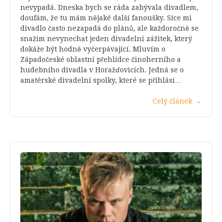
nevypadá. Dneska bych se ráda zabývala divadlem,
doufám, že tu mám nějaké další fanoušky. Sice mi
divadlo často nezapadá do plánů, ale každoročně se
snažím nevynechat jeden divadelní zážitek, který
dokáže být hodně vyčerpávající. Mluvím o
Západočeské oblastní přehlídce činoherního a
hudebního divadla v Horažďovicích. Jedná se o
amatérské divadelní spolky, které se přihlásí…
Celý článek
→