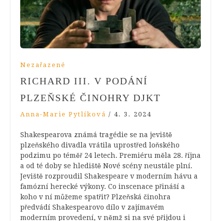
Nezařazené
RICHARD III. V PODÁNÍ
PLZEŇSKÉ ČINOHRY DJKT
Anna-Marie Pytlíková
/
4. 3. 2024
Shakespearova známá tragédie se na jeviště
plzeňského divadla vrátila uprostřed loňského
podzimu po téměř 24 letech. Premiéru měla 28. října
a od té doby se hlediště Nové scény neustále plní.
Jeviště rozproudil Shakespeare v moderním hávu a
famózní herecké výkony. Co inscenace přináší a
koho v ní můžeme spatřit? Plzeňská činohra
předvádí Shakespearovo dílo v zajímavém
moderním provedení, v němž si na své přijdou i