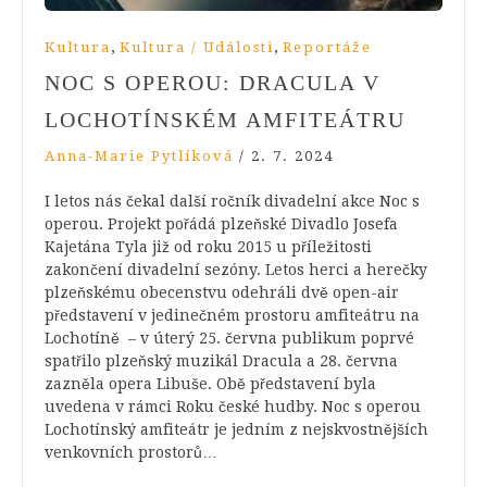
,
,
Kultura
Kultura / Události
Reportáže
NOC S OPEROU: DRACULA V
LOCHOTÍNSKÉM AMFITEÁTRU
Anna-Marie Pytlíková
/
2. 7. 2024
I letos nás čekal další ročník divadelní akce Noc s
operou. Projekt pořádá plzeňské Divadlo Josefa
Kajetána Tyla již od roku 2015 u příležitosti
zakončení divadelní sezóny. Letos herci a herečky
plzeňskému obecenstvu odehráli dvě open-air
představení v jedinečném prostoru amfiteátru na
Lochotíně – v úterý 25. června publikum poprvé
spatřilo plzeňský muzikál Dracula a 28. června
zazněla opera Libuše. Obě představení byla
uvedena v rámci Roku české hudby. Noc s operou
Lochotínský amfiteátr je jedním z nejskvostnějších
venkovních prostorů…