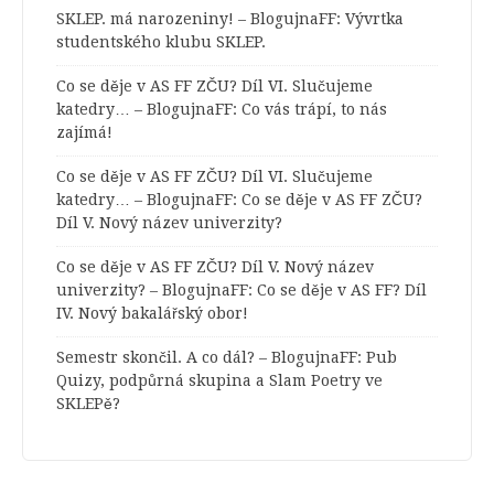
SKLEP. má narozeniny! – BlogujnaFF
:
Vývrtka
studentského klubu SKLEP.
Co se děje v AS FF ZČU? Díl VI. Slučujeme
katedry… – BlogujnaFF
:
Co vás trápí, to nás
zajímá!
Co se děje v AS FF ZČU? Díl VI. Slučujeme
katedry… – BlogujnaFF
:
Co se děje v AS FF ZČU?
Díl V. Nový název univerzity?
Co se děje v AS FF ZČU? Díl V. Nový název
univerzity? – BlogujnaFF
:
Co se děje v AS FF? Díl
IV. Nový bakalářský obor!
Semestr skončil. A co dál? – BlogujnaFF
:
Pub
Quizy, podpůrná skupina a Slam Poetry ve
SKLEPě?