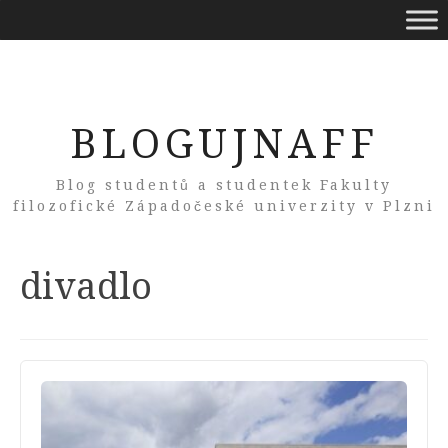
BLOGUJNAFF
Blog studentů a studentek Fakulty
filozofické Západočeské univerzity v Plzni
Tag:
divadlo