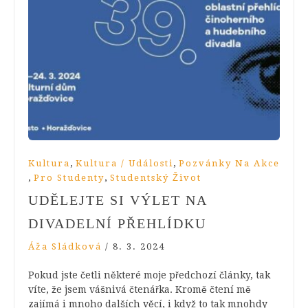
,
,
Kultura
Kultura / Události
Pozvánky Na Akce
,
,
Pro Studenty
Studentský Život
UDĚLEJTE SI VÝLET NA
DIVADELNÍ PŘEHLÍDKU
Áža Sládková
/
8. 3. 2024
Pokud jste četli některé moje předchozí články, tak
víte, že jsem vášnivá čtenářka. Kromě čtení mě
zajímá i mnoho dalších věcí, i když to tak mnohdy