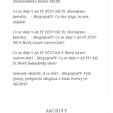
studentského klubu SKLEP.
Co se děje v AS FF ZČU? Díl VI. Slučujeme
katedry… – BlogujnaFF
:
Co vás trápí, to nás
zajímá!
Co se děje v AS FF ZČU? Díl VI. Slučujeme
katedry… – BlogujnaFF
:
Co se děje v AS FF ZČU?
Díl V. Nový název univerzity?
Co se děje v AS FF ZČU? Díl V. Nový název
univerzity? – BlogujnaFF
:
Co se děje v AS FF? Díl
IV. Nový bakalářský obor!
Semestr skončil. A co dál? – BlogujnaFF
:
Pub
Quizy, podpůrná skupina a Slam Poetry ve
SKLEPě?
ARCHIVY