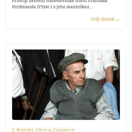
Princip zastřelil následovníka trůnu Františka
Ferdinanda D’Este i s jeho manželkou…
Celý článek
→
,
Z Našeho Oboru
Zajímavé