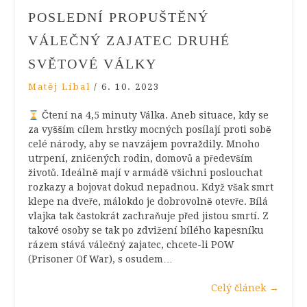
POSLEDNÍ PROPUŠTĚNÝ
VÁLEČNÝ ZAJATEC DRUHÉ
SVĚTOVÉ VÁLKY
Matěj Líbal
/
6. 10. 2023
Čtení na 4,5 minuty Válka. Aneb situace, kdy se
za vyšším cílem hrstky mocných posílají proti sobě
celé národy, aby se navzájem povraždily. Mnoho
utrpení, zničených rodin, domovů a především
životů. Ideálně mají v armádě všichni poslouchat
rozkazy a bojovat dokud nepadnou. Když však smrt
klepe na dveře, málokdo je dobrovolně otevře. Bílá
vlajka tak častokrát zachraňuje před jistou smrtí. Z
takové osoby se tak po zdvižení bílého kapesníku
rázem stává válečný zajatec, chcete-li POW
(Prisoner Of War), s osudem…
Celý článek
→