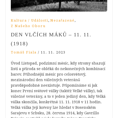
,
,
Kultura / Události
Nezařazené
Z Našeho Oboru
DEN VLČÍCH MÁKŮ – 11. 11.
(1918)
Tomáš Fiala
/
11. 11. 2023
Úvod Listopad, podzimní měsíc, kdy stromy shazují
listí a příroda se obléká do nekonečných kombinací
barev. Příhodnější měsíc pro celosvětový,
mezinárodní den válečných veteránů
pravděpodobně neexistuje. Připomínáme si jak
konec První světové války (taktéž Velké války), tak
válečné veterány, a to v jeden jediný den, kdy Velká
válka skončila, konkrétně 11. 11. 1918 v 11 hodin.
Velká válka Její kořeny lze hledat v Bosenském
Sarajevu v Srbsku, 28. června 1914, kdy Gavrillo