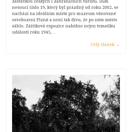
zastávkou českých i zahraničních turistů. Dům
nesoucí číslo 19, který byl prázdný od roku 2002, se
nachází na ideálním místě pro muzeum věnované
osvobození Plzně a není tak divu, že po něm město
sáhlo. Zážitková expozice nabídne nejen tematiku
událostí roku 1945,…
Celý článek
→