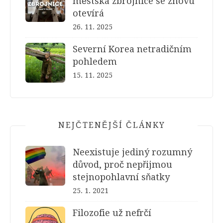
městská zbrojnice se znovu
otevírá
26. 11. 2025
Severní Korea netradičním
pohledem
15. 11. 2025
NEJČTENĚJŠÍ ČLÁNKY
Neexistuje jediný rozumný
důvod, proč nepřijmou
stejnopohlavní sňatky
25. 1. 2021
Filozofie už nefrčí