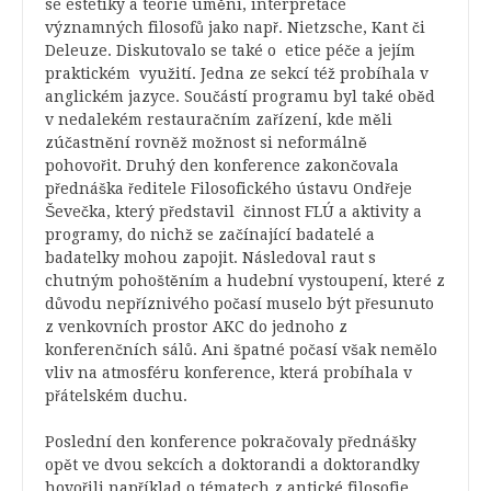
se estetiky a teorie umění, interpretace
významných filosofů jako např. Nietzsche, Kant či
Deleuze. Diskutovalo se také o etice péče a jejím
praktickém využití. Jedna ze sekcí též probíhala v
anglickém jazyce. Součástí programu byl také oběd
v nedalekém restauračním zařízení, kde měli
zúčastnění rovněž možnost si neformálně
pohovořit. Druhý den konference zakončovala
přednáška ředitele Filosofického ústavu Ondřeje
Ševečka, který představil činnost FLÚ a aktivity a
programy, do nichž se začínající badatelé a
badatelky mohou zapojit. Následoval raut s
chutným pohoštěním a hudební vystoupení, které z
důvodu nepříznivého počasí muselo být přesunuto
z venkovních prostor AKC do jednoho z
konferenčních sálů. Ani špatné počasí však nemělo
vliv na atmosféru konference, která probíhala v
přátelském duchu.
Poslední den konference pokračovaly přednášky
opět ve dvou sekcích a doktorandi a doktorandky
hovořili například o tématech z antické filosofie,