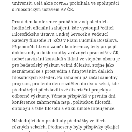
univerzit. Celá akce rovněž probíhala ve spolupráci
s Filosofickým ústavem AV ČR.
První den konference proběhlo v odpoledních
hodinách oficiální zahájení, kde vystoupil ředitel
Filosofického ústavu Ondřej Ševeček a vedoucí
Katedry filozofie FF ZČU v Plzni Ludmila Dostálová.
Připomněli hlavní záměr konference, tedy propojit
doktorandy a doktorandky z různých pracovišť v ČR,
neboť navázání kontaktů s lidmi ve stejném oboru je
pro badatelský výzkum velmi důležité, stejně jako
seznámení se s prostředím a fungováním dalších
filosofických kateder. Po zahájení již začal samotný
program, pro tento den rozdělen do dvou sekcí, kde
přednášející představili své disertační projekty a
odborné výzkumy. Témata příspěvků v prvním dni
konference zahrnovala např. politickou filosofii,
ontologii a také filosofii a etiku umělé inteligence.
Následující den probíhaly přednášky ve třech
různých sekcích. Předneseny byly příspěvky týkající