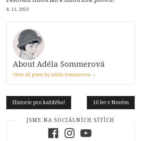
4. 11. 2025
About Adéla Sommerová
View all posts by Adéla Sommerová →
Navigace
Historie pro každého!
10 let v Novém
pro
příspěvek
JSME NA SOCIÁLNÍCH SÍTÍCH
Facebook
Instagram
Youtube