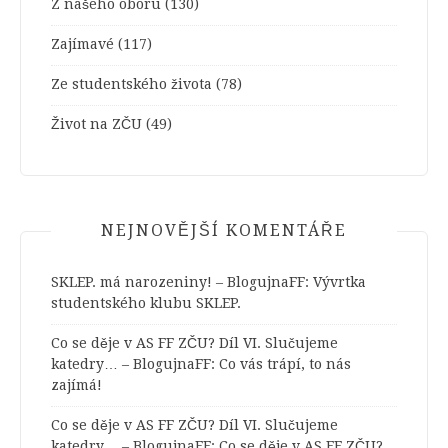
Z našeho oboru
(130)
Zajímavé
(117)
Ze studentského života
(78)
Život na ZČU
(49)
NEJNOVĚJŠÍ KOMENTÁŘE
SKLEP. má narozeniny! – BlogujnaFF
:
Vývrtka
studentského klubu SKLEP.
Co se děje v AS FF ZČU? Díl VI. Slučujeme
katedry… – BlogujnaFF
:
Co vás trápí, to nás
zajímá!
Co se děje v AS FF ZČU? Díl VI. Slučujeme
katedry… – BlogujnaFF
:
Co se děje v AS FF ZČU?