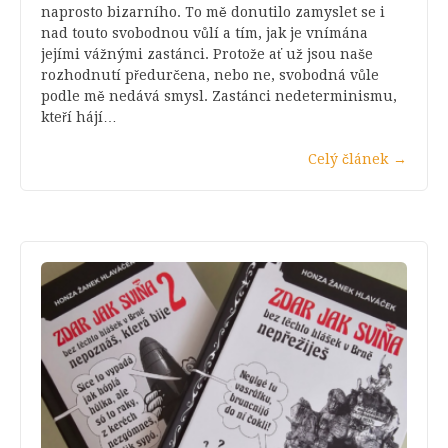
naprosto bizarního. To mě donutilo zamyslet se i
nad touto svobodnou vůlí a tím, jak je vnímána
jejími vážnými zastánci. Protože ať už jsou naše
rozhodnutí předurčena, nebo ne, svobodná vůle
podle mě nedává smysl. Zastánci nedeterminismu,
kteří hájí…
Celý článek
→