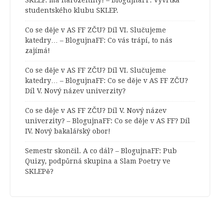
studentského klubu SKLEP.
Co se děje v AS FF ZČU? Díl VI. Slučujeme
katedry… – BlogujnaFF
:
Co vás trápí, to nás
zajímá!
Co se děje v AS FF ZČU? Díl VI. Slučujeme
katedry… – BlogujnaFF
:
Co se děje v AS FF ZČU?
Díl V. Nový název univerzity?
Co se děje v AS FF ZČU? Díl V. Nový název
univerzity? – BlogujnaFF
:
Co se děje v AS FF? Díl
IV. Nový bakalářský obor!
Semestr skončil. A co dál? – BlogujnaFF
:
Pub
Quizy, podpůrná skupina a Slam Poetry ve
SKLEPě?