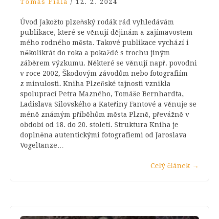
Tomáš Fiala
/
12. 2. 2024
Úvod Jakožto plzeňský rodák rád vyhledávám
publikace, které se věnují dějinám a zajímavostem
mého rodného města. Takové publikace vychází i
několikrát do roka a pokaždé s trochu jiným
záběrem výzkumu. Některé se věnují např. povodni
v roce 2002, Škodovým závodům nebo fotografiím
z minulosti. Kniha Plzeňské tajnosti vznikla
spoluprací Petra Mazného, Tomáše Bernhardta,
Ladislava Silovského a Kateřiny Fantové a věnuje se
méně známým příběhům města Plzně, převážně v
období od 18. do 20. století. Struktura Kniha je
doplněna autentickými fotografiemi od Jaroslava
Vogeltanze…
Celý článek
→