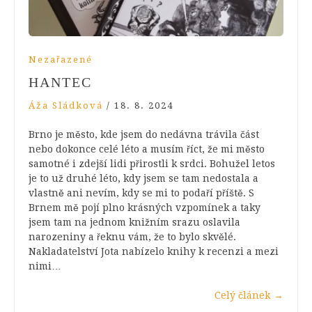
Nezařazené
HANTEC
Áža Sládková
/
18. 8. 2024
Brno je město, kde jsem do nedávna trávila část
nebo dokonce celé léto a musím říct, že mi město
samotné i zdejší lidi přirostli k srdci. Bohužel letos
je to už druhé léto, kdy jsem se tam nedostala a
vlastně ani nevím, kdy se mi to podaří příště. S
Brnem mě pojí plno krásných vzpomínek a taky
jsem tam na jednom knižním srazu oslavila
narozeniny a řeknu vám, že to bylo skvělé.
Nakladatelství Jota nabízelo knihy k recenzi a mezi
nimi…
Celý článek
→