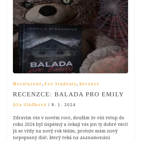
,
,
Nezařazené
Pro Studenty
Recenze
RECENZCE: BALADA PRO EMILY
Áža Sládková
/
8. 1. 2024
Zdravím vás v novém roce, doufám že váš vstup do
roku 2024 byl úspěšný a čekají vás jen ty dobré věci!
Já se vždy na nový rok těším, protože mám nový
nepopsaný diář, který čeká na zaznamenání