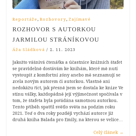
,
,
Reportáže
Rozhovory
Zajímavé
ROZHOVOR S AUTORKOU
JARMILOU STRÁNÍKOVOU
Áža Sládková
/
2. 11. 2023
Jakožto vášnivá čtenářka a účastnice knižních štafet
se pravidelně dostávám ke knihám, které mě nutí
vystoupit z komfortní zóny anebo mě seznamují se
zcela novým autorem či autorkou. Vlastně ani
nedokážu říct, jak přesně jsem se dostala ke knize Ve
stínu války, každopádně její výjimečnost spočívala v
tom, že štafeta byla pořádána samotnou autorkou.
Tento příběh spatřil světlo světa na podzim roku
2021. Teď o dva roky později vychází autorce již
druhá kniha Balada pro Emily, na kterou se velice…
Celý článek
→