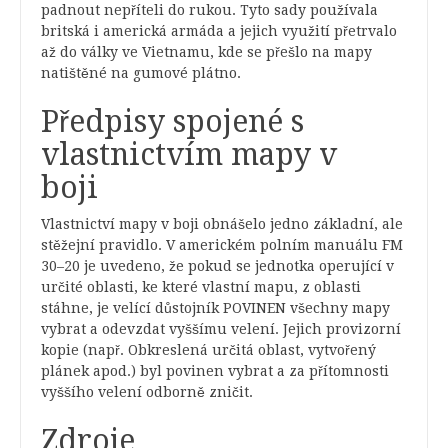
padnout nepříteli do rukou. Tyto sady používala
britská i americká armáda a jejich využití přetrvalo
až do války ve Vietnamu, kde se přešlo na mapy
natištěné na gumové plátno.
Předpisy spojené s
vlastnictvím mapy v
boji
Vlastnictví mapy v boji obnášelo jedno základní, ale
stěžejní pravidlo. V americkém polním manuálu FM
30–20 je uvedeno, že pokud se jednotka operující v
určité oblasti, ke které vlastní mapu, z oblasti
stáhne, je velící důstojník POVINEN všechny mapy
vybrat a odevzdat vyššímu velení. Jejich provizorní
kopie (např. Obkreslená určitá oblast, vytvořený
plánek apod.) byl povinen vybrat a za přítomnosti
vyššího velení odborně zničit.
Zdroje