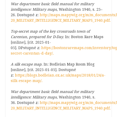
War department basic field manual for military
intelligence: Military maps
, Washington 1940, s. 25–
26. Dostupné z:
http://maps.mapywig.org/m/m_documents/
20_MILITARY_INTELLIGENCE_MILITARY_MAPS_1940.pdf.
Top-secret map of the key crossroads town of
Carentan, prepared for D-Day.
In: Boston Rare Maps
[online], [cit. 2025-01-
05]. DPstupné z:
https://bostonraremaps.com/inventory/to
secret-carentan-d-day/.
A silk escape map
. In: Bodleian Map Room Blog
[online], [cit. 2025-01-05]. Dostupné
z:
https://blogs.bodleian.ox.ac.uk/maps/2018/01/24/a-
silk-escape-map/.
War department basic field manual for military
intelligence: Military maps
, Washington 1940, s.
36. Dostupné z:
http://maps.mapywig.org/m/m_documents/
20_MILITARY_INTELLIGENCE_MILITARY_MAPS_1940.pdf.