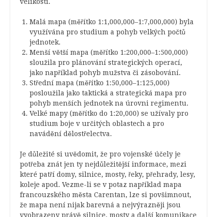
velikostí.
Malá mapa (měřítko 1:1,000,000–1:7,000,000) byla
využívána pro studium a pohyb velkých počtů
jednotek.
Menší větší mapa (měřítko 1:200,000–1:500,000)
sloužila pro plánování strategických operací,
jako například pohyb mužstva či zásobování.
Střední mapa (měřítko 1:50,000–1:125,000)
posloužila jako taktická a strategická mapa pro
pohyb menších jednotek na úrovni regimentu.
Velké mapy (měřítko do 1:20,000) se užívaly pro
studium boje v určitých oblastech a pro
navádění dělostřelectva.
Je důležité si uvědomit, že pro vojenské účely je
potřeba znát jen ty nejdůležitější informace, mezi
které patří domy, silnice, mosty, řeky, přehrady, lesy,
koleje apod. Vezme-li se v potaz například mapa
francouzského města Carentan, lze si povšimnout,
že mapa není nijak barevná a nejvýrazněji jsou
vyobrazeny právě silnice, mosty a další komunikace