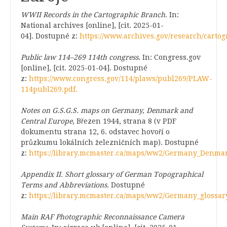
WWII Records in the Cartographic Branch
. In:
National archives [online], [cit. 2025-01-
04]. Dostupné z:
https://www.archives.gov/research/carto
Public law 114–269 114th congress
. In: Congress.gov
[online], [cit. 2025-01-04]. Dostupné
z:
https://www.congress.gov/114/plaws/publ269/PLAW-
114publ269.pdf.
Notes on G.S.G.S. maps on Germany, Denmark and
Central Europe
, Březen 1944, strana 8 (v PDF
dokumentu strana 12, 6. odstavec hovoří o
průzkumu lokálních železničních map). Dostupné
z:
https://library.mcmaster.ca/maps/ww2/Germany_Denmar
Appendix II. Short glossary of German Topographical
Terms and Abbreviations
. Dostupné
z:
https://library.mcmaster.ca/maps/ww2/Germany_glossar
Main RAF Photographic Reconnaissance Camera