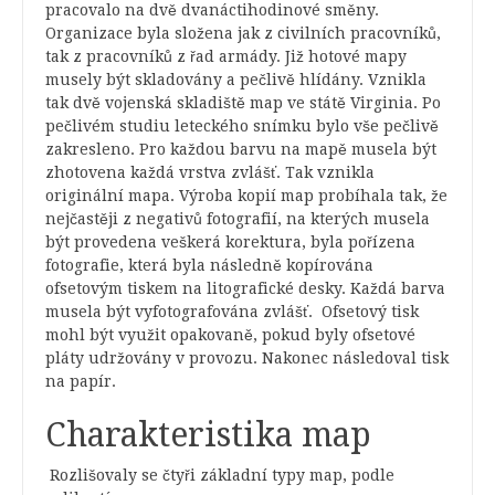
pracovalo na dvě dvanáctihodinové směny.
Organizace byla složena jak z civilních pracovníků,
tak z pracovníků z řad armády. Již hotové mapy
musely být skladovány a pečlivě hlídány. Vznikla
tak dvě vojenská skladiště map ve státě Virginia.
Po
pečlivém studiu leteckého snímku bylo vše pečlivě
zakresleno. Pro každou barvu na mapě musela být
zhotovena každá vrstva zvlášť. Tak vznikla
originální mapa. Výroba kopií map probíhala tak, že
nejčastěji z negativů fotografií, na kterých musela
být provedena veškerá korektura, byla pořízena
fotografie, která byla následně kopírována
ofsetovým tiskem na litografické desky. Každá barva
musela být vyfotografována zvlášť. Ofsetový tisk
mohl být využit opakovaně, pokud byly ofsetové
pláty udržovány v provozu. Nakonec následoval tisk
na papír.
Charakteristika map
Rozlišovaly se čtyři základní typy map, podle