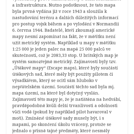
a infrastruktura. Nutno podotknout, že tato mapa
byla prvně vydána již v roce 1943 a sloužila k
nastudování terénu a dalších důležitých informací
pro postup vojsk během a po vylodění v Normandii
6. června 1944. Badatelé, kteří zkoumají americké
mapy nesmí zapomínat na fakt, že v měřítku není
užit metrický systém. Například u mapy v měřítku
1:25 000 je jeden palec na mapě 25 000 palců ve
skutečnosti, což je 2083,33 stop. U britských map je
systém samozřejmě metrický. Zajímavostí byly tzv.
„Útěkové mapy“ (Escape maps), které byly součástí
útěkových sad, které měly být použity pilotem či
výsadkářem, který se ocitl sám hluboko v
nepřátelském území. Součástí těchto sad byla mj.
mapa území, na které byl dotyčný vyslán.
Zajímavostí této mapy je, že je natištěna na hedvábí,
pravděpodobně kvůli delší trvanlivosti a odolnosti
vůči vodě (pokud by například pilot havaroval v
moři). Zmíněné útěkové sady musely být, i s
mapami, po skončení úkolu vráceny, protože se
jednalo o přísně tajné předměty, které nesměly