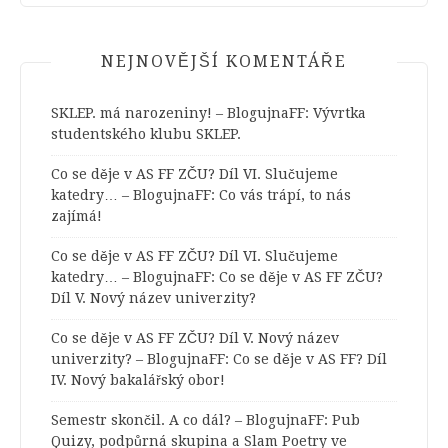
NEJNOVĚJŠÍ KOMENTÁŘE
SKLEP. má narozeniny! – BlogujnaFF
:
Vývrtka
studentského klubu SKLEP.
Co se děje v AS FF ZČU? Díl VI. Slučujeme
katedry… – BlogujnaFF
:
Co vás trápí, to nás
zajímá!
Co se děje v AS FF ZČU? Díl VI. Slučujeme
katedry… – BlogujnaFF
:
Co se děje v AS FF ZČU?
Díl V. Nový název univerzity?
Co se děje v AS FF ZČU? Díl V. Nový název
univerzity? – BlogujnaFF
:
Co se děje v AS FF? Díl
IV. Nový bakalářský obor!
Semestr skončil. A co dál? – BlogujnaFF
:
Pub
Quizy, podpůrná skupina a Slam Poetry ve