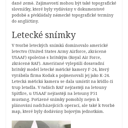
dané země. Zajímavostí mohou být také topografické
slovníčky, které byly vydávány v dokumentové
podobě a překládaly německé topografické termíny
do angličtiny.
Letecké snímky
V tvorbě leteckých snímků dominovalo americké
letectvo (United States Army Airforce, zkráceně
USAAF) společně s britským (Royal Air Force,
zkráceně RAF). Američané vylepšili dosavadní
britský model letecké měřické kamery F-24, který
vyráběla firma Kodak a pojmenovali jej jako K-24.
Letecká měřická kamera se dala umístit na křídlo či
trup letadla. V řadách RAF nejčastěji na letouny
Spitfire, u USAAF nejčastěji na letouny P51
mustang. Pořízené snímky pomohly nejen k
plánování nadcházejících operací, ale také k tvorbě
map, které byly dodávány bojovým jednotkám.