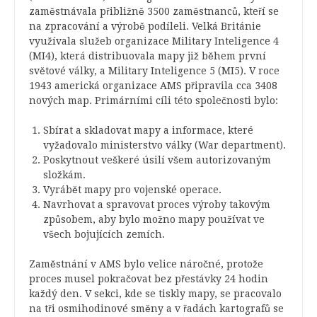
zaměstnávala přibližně 3500 zaměstnanců, kteří se
na zpracování a výrobě podíleli. Velká Británie
využívala služeb organizace Military Inteligence 4
(MI4), která distribuovala mapy již během první
světové války, a Military Inteligence 5 (MI5). V roce
1943 americká organizace AMS připravila cca 3408
nových map. Primárními cíli této společnosti bylo:
Sbírat a skladovat mapy a informace, které
vyžadovalo ministerstvo války (War department).
Poskytnout veškeré úsilí všem autorizovaným
složkám.
Vyrábět mapy pro vojenské operace.
Navrhovat a spravovat proces výroby takovým
způsobem, aby bylo možno mapy používat ve
všech bojujících zemích.
Zaměstnání v AMS bylo velice náročné, protože
proces musel pokračovat bez přestávky 24 hodin
každý den. V sekci, kde se tiskly mapy, se pracovalo
na tři osmihodinové směny a v řadách kartografů se