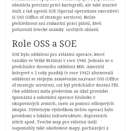
obnášela precizní práci kartografů, ale také značné
úsilí z řad agentů SOE (Special operations executive)
či OSS (Office of strategic services). Nelze
přehlédnout ani riskantní práci pilotů, kteří
pořizovali letecké snímky určitých oblastí.
Role OSS a SOE
SOE bylo oddělení pro zvláštní operace, které
vzniklo ve Velké Británii v roce 1940. Jednalo se o
předchůdce dnešního oddělení MI6. Američtí
kolegové o 2 roky později (v roce 1942) zformovali
oddělení se stejným zaměřením nazvané OSS (Office
of strategic services), což byl předchůdce dnešní FBI.
Obě oddělení měla především za úkol provádět
špionážní a sabotážní operace hluboko v
okupovaných zemích, často za pomoci odbojových
skupin. Užitečným výsledkem těchto operací bylo
povědomí o lokální infrastruktuře, dopravních
sítích apod. Tvorbě map pro válečná úsilí
napomohly také ukořistěné mapy, pocházející z