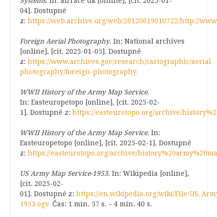
Systems
. In: airrace uk [online], [cit. 2025-01-
04]. Dostupné
z:
https://web.archive.org/web/20120619010722/http://www
Foreign Aerial Photography
. In: National archives
[online], [cit. 2025-01-05]. Dostupné
z:
https://www.archives.gov/research/cartographic/aerial-
photography/foreign-photography.
WWII History of the Army Map Service
.
In: Easteuropetopo [online], [cit. 2025-02-
1]. Dostupné z:
https://easteurotopo.org/archive/histor
WWII History of the Army Map Service
. In:
Easteuropetopo [online], [cit. 2025-02-1]. Dostupné
z:
https://easteurotopo.org/archive/history%20army%20m
US Army Map Service-1953
. In: Wikipedia [online],
[cit. 2025-02-
01]. Dostupné z:
https://en.wikipedia.org/wiki/File:US_Ar
1953.ogv.
Čas: 1 min. 57 s. – 4 min. 40 s.