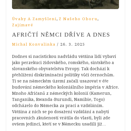
,
,
Úvahy A Zamyšlení
Z Našeho Oboru
Zajímavé
AFRIČTÍ NĚMCI DŘÍVE A DNES
Michal Konvalinka
/
26. 3. 2025
Dodnes si nacistickou nadvládu většina lidí vybaví
jako perzekuci židovského, romského, sintského a
slovanského obyvatelstva Evropy. Tak dochází k
přehlížení diskriminační politiky vůči černochům.
Ti se na německém území začali usazovat v éře
budování německého koloniálního impéria v Africe.
Mnoho Afričanů z německých kolonií (Kamerun,
Tanganika, Rwanda-Burundi, Namibie, Togo)
odcházelo do Německa za prací a vzděláním.
Většina z nich se po dosažení vzdělání a nabytí
pracovních zkušeností vrátila do vlasti, byli zde
ovšem jedinci, kteří se v Německu usadili již…