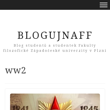
BLOGUJNAFF
Blog studentů a studentek Fakulty
filozofické Západočeské univerzity v Plzni
Tag:
ww2