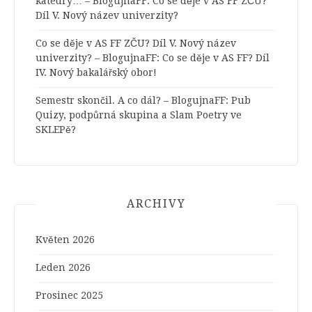
katedry… – BlogujnaFF
:
Co se děje v AS FF ZČU?
Díl V. Nový název univerzity?
Co se děje v AS FF ZČU? Díl V. Nový název
univerzity? – BlogujnaFF
:
Co se děje v AS FF? Díl
IV. Nový bakalářský obor!
Semestr skončil. A co dál? – BlogujnaFF
:
Pub
Quizy, podpůrná skupina a Slam Poetry ve
SKLEPě?
ARCHIVY
Květen 2026
Leden 2026
Prosinec 2025