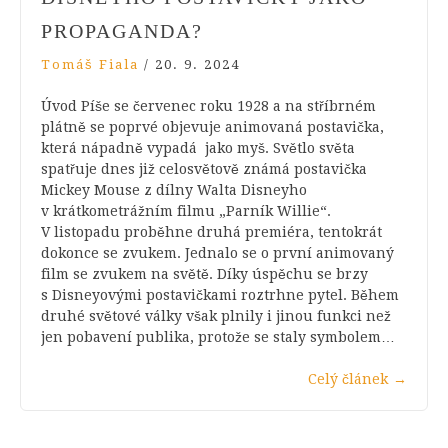
PROPAGANDA?
Tomáš Fiala
/
20. 9. 2024
Úvod Píše se červenec roku 1928 a na stříbrném
plátně se poprvé objevuje animovaná postavička,
která nápadně vypadá jako myš. Světlo světa
spatřuje dnes již celosvětově známá postavička
Mickey Mouse z dílny Walta Disneyho
v krátkometrážním filmu „Parník Willie“.
V listopadu proběhne druhá premiéra, tentokrát
dokonce se zvukem. Jednalo se o první animovaný
film se zvukem na světě. Díky úspěchu se brzy
s Disneyovými postavičkami roztrhne pytel. Během
druhé světové války však plnily i jinou funkci než
jen pobavení publika, protože se staly symbolem…
Celý článek
→