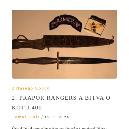
Z Našeho Oboru
2. PRAPOR RANGERS A BITVA O
KÓTU 400
Tomáš Fiala
/
15. 1. 2024
Úvod Před vypuknutím nechvalně známé Bitvy