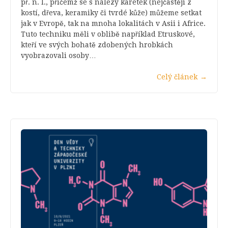
př. n. l., přičemž se s nálezy karetek (nejčastěji z
kostí, dřeva, keramiky či tvrdé kůže) můžeme setkat
jak v Evropě, tak na mnoha lokalitách v Asii i Africe.
Tuto techniku měli v oblibě například Etruskové,
kteří ve svých bohatě zdobených hrobkách
vyobrazovali osoby…
Celý článek
→