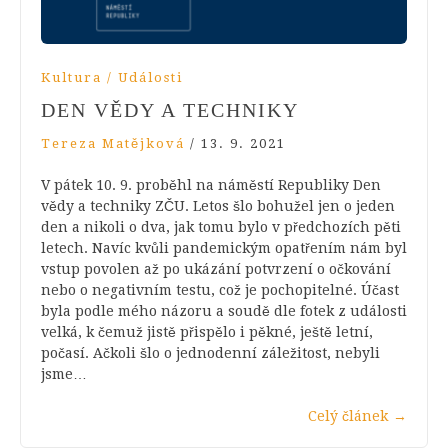
Kultura / Události
DEN VĚDY A TECHNIKY
Tereza Matějková
/
13. 9. 2021
V pátek 10. 9. proběhl na náměstí Republiky Den
vědy a techniky ZČU. Letos šlo bohužel jen o jeden
den a nikoli o dva, jak tomu bylo v předchozích pěti
letech. Navíc kvůli pandemickým opatřením nám byl
vstup povolen až po ukázání potvrzení o očkování
nebo o negativním testu, což je pochopitelné. Účast
byla podle mého názoru a soudě dle fotek z události
velká, k čemuž jistě přispělo i pěkné, ještě letní,
počasí. Ačkoli šlo o jednodenní záležitost, nebyli
jsme…
Celý článek
→