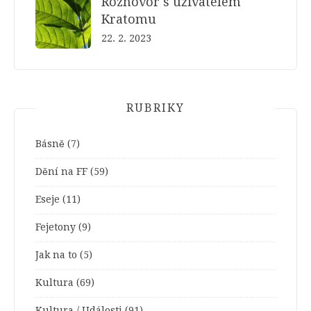
Rozhovor s uživatelem
Kratomu
22. 2. 2023
RUBRIKY
Básně
(7)
Dění na FF
(59)
Eseje
(11)
Fejetony
(9)
Jak na to
(5)
Kultura
(69)
Kultura / Události
(91)