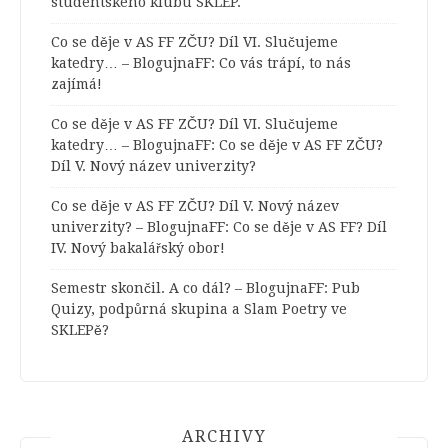
studentského klubu SKLEP.
Co se děje v AS FF ZČU? Díl VI. Slučujeme
katedry… – BlogujnaFF
:
Co vás trápí, to nás
zajímá!
Co se děje v AS FF ZČU? Díl VI. Slučujeme
katedry… – BlogujnaFF
:
Co se děje v AS FF ZČU?
Díl V. Nový název univerzity?
Co se děje v AS FF ZČU? Díl V. Nový název
univerzity? – BlogujnaFF
:
Co se děje v AS FF? Díl
IV. Nový bakalářský obor!
Semestr skončil. A co dál? – BlogujnaFF
:
Pub
Quizy, podpůrná skupina a Slam Poetry ve
SKLEPě?
ARCHIVY