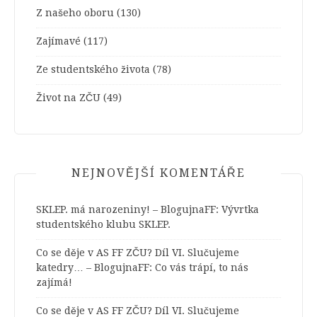
Z našeho oboru
(130)
Zajímavé
(117)
Ze studentského života
(78)
Život na ZČU
(49)
NEJNOVĚJŠÍ KOMENTÁŘE
SKLEP. má narozeniny! – BlogujnaFF
:
Vývrtka
studentského klubu SKLEP.
Co se děje v AS FF ZČU? Díl VI. Slučujeme
katedry… – BlogujnaFF
:
Co vás trápí, to nás
zajímá!
Co se děje v AS FF ZČU? Díl VI. Slučujeme