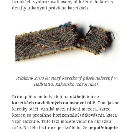
hrobkách vyobrazovali osoby oblečené do látek s
detaily utkanými právě na karetkách.
Přibližně 2700 let starý karetkový pásek nalezený v
Hallstattu, Rakousko (zdroj níže).
Princip této metody stojí na
otáčejících se
karetkách navlečených na osnovní nitě
, Tím, jak se
karetky otáčí, vzniká mezi nitěmi mezera, skrze
kterou se protáhne horizontální (útková) nit, která
vzor zafixuje. Tuto fázi můžete vidět na obrázku
níže. Na této technice je skvělé to, že
nepotřebujete