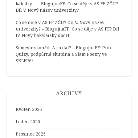
katedry… – BlogujnaFF
:
Co se děje v AS FF ZČU?
Díl V. Nový název univerzity?
Co se děje v AS FF ZČU? Díl V. Nový název
univerzity? – BlogujnaFF
:
Co se děje v AS FF? Díl
IV. Nový bakalářský obor!
Semestr skončil. A co dál? – BlogujnaFF
:
Pub
Quizy, podpůrná skupina a Slam Poetry ve
SKLEPě?
ARCHIVY
Květen 2026
Leden 2026
Prosinec 2025