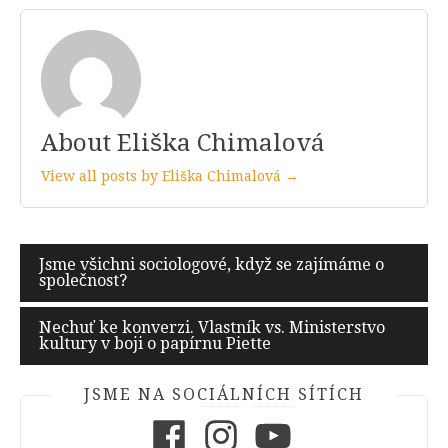
About Eliška Chimalová
View all posts by Eliška Chimalová →
Navigace
Jsme všichni sociologové, když se zajímáme o
společnost?
pro
příspěvek
Nechuť ke konverzi. Vlastník vs. Ministerstvo
kultury v boji o papírnu Piette
JSME NA SOCIÁLNÍCH SÍTÍCH
Facebook
Instagram
Youtube