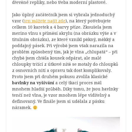
dřevěné repliky, nebo třeba moderní plastové.
Jako úplný začátečník jsem si vybrala jednoduchý
vzor (
ten můžete najít zde
), na který potřebujete
celkem 10 karetek a 4 barvy příze. Zkoušela jsem
merino vlnu s příměsí akrylu (na obrázku výše a v
titulním obrázku), ze které vznikl pěkný, měkký a
poddajný pásek. Při výrobě jsem však narazila na
problém způsobený tím, jak je vlna „chlupatá“ – při
chybě jsem chtěla kousek odpárat, ale malé
chloupky trčící z útkové nitě se motaly do chloupků
z osnovních nití a opravu tak dost komplikovaly.
Proto jsem při druhém pokusu zvolila klasické
bavlnky na vyšívání
a celý tkací proces měl
mnohem hladší průběh. Díky tomu, že jsou bavlnky
tenčí než vlna, je vzor mnohem lépe viditelný a
definovaný. Ve finále jsem si udělala z pásku
náramek.