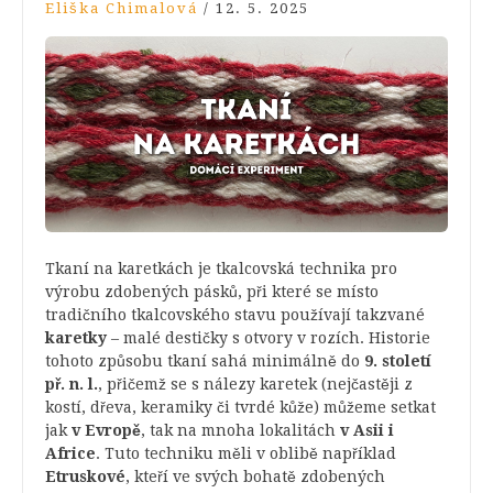
Eliška Chimalová
/
12. 5. 2025
Tkaní na karetkách je tkalcovská technika pro
výrobu zdobených pásků, při které se místo
tradičního tkalcovského stavu používají takzvané
karetky
– malé destičky s otvory v rozích. Historie
tohoto způsobu tkaní sahá minimálně do
9. století
př. n. l.
, přičemž se s nálezy karetek (nejčastěji z
kostí, dřeva, keramiky či tvrdé kůže) můžeme setkat
jak
v Evropě
, tak na mnoha lokalitách
v Asii i
Africe
. Tuto techniku měli v oblibě například
Etruskové
, kteří ve svých bohatě zdobených