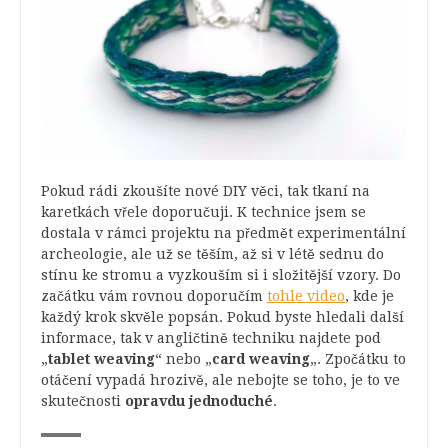
Pokud rádi zkoušíte nové DIY věci, tak tkaní na
karetkách vřele doporučuji. K technice jsem se
dostala v rámci projektu na předmět experimentální
archeologie, ale už se těším, až si v létě sednu do
stínu ke stromu a vyzkouším si i složitější vzory. Do
začátku vám rovnou doporučím
tohle video
, kde je
každý krok skvěle popsán. Pokud byste hledali další
informace, tak v angličtině techniku najdete pod
„
tablet weaving
“ nebo „
card weaving
„. Zpočátku to
otáčení vypadá hrozivě, ale nebojte se toho, je to ve
skutečnosti
opravdu jednoduché
.