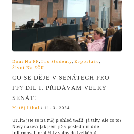
,
,
,
Dění Na FF
Pro Studenty
Reportáže
Život Na ZČU
CO SE DĚJE V SENÁTECH PRO
FF? DÍL I. PŘIDÁVÁM VELKÝ
SENÁT!
Matěj Líbal
/
11. 3. 2024
Určitě jste se na můj přehled těšili. Já taky. Ale co to?
Nový název? Jak jsem již v posledním díle
informoval, proběhly volby do (velkého)