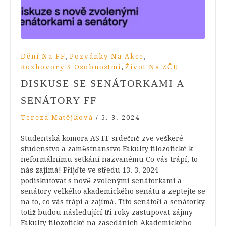
,
,
Dění Na FF
Pozvánky Na Akce
,
Rozhovory S Osobnostmi
Život Na ZČU
DISKUSE SE SENÁTORKAMI A
SENÁTORY FF
Tereza Matějková
/
5. 3. 2024
Studentská komora AS FF srdečně zve veškeré
studenstvo a zaměstnanstvo Fakulty filozofické k
neformálnímu setkání nazvanému Co vás trápí, to
nás zajímá! Přijďte ve středu 13. 3. 2024
podiskutovat s nově zvolenými senátorkami a
senátory velkého akademického senátu a zeptejte se
na to, co vás trápí a zajímá. Tito senátoři a senátorky
totiž budou následující tři roky zastupovat zájmy
Fakulty filozofické na zasedáních Akademického