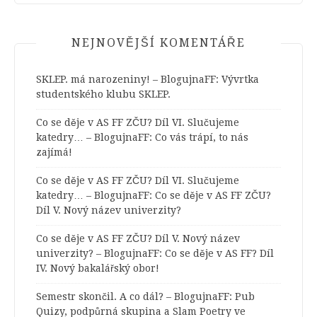
NEJNOVĚJŠÍ KOMENTÁŘE
SKLEP. má narozeniny! – BlogujnaFF
:
Vývrtka
studentského klubu SKLEP.
Co se děje v AS FF ZČU? Díl VI. Slučujeme
katedry… – BlogujnaFF
:
Co vás trápí, to nás
zajímá!
Co se děje v AS FF ZČU? Díl VI. Slučujeme
katedry… – BlogujnaFF
:
Co se děje v AS FF ZČU?
Díl V. Nový název univerzity?
Co se děje v AS FF ZČU? Díl V. Nový název
univerzity? – BlogujnaFF
:
Co se děje v AS FF? Díl
IV. Nový bakalářský obor!
Semestr skončil. A co dál? – BlogujnaFF
:
Pub
Quizy, podpůrná skupina a Slam Poetry ve