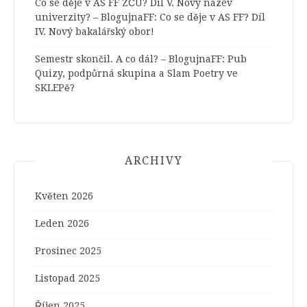
Co se děje v AS FF ZČU? Díl V. Nový název
univerzity? – BlogujnaFF
:
Co se děje v AS FF? Díl
IV. Nový bakalářský obor!
Semestr skončil. A co dál? – BlogujnaFF
:
Pub
Quizy, podpůrná skupina a Slam Poetry ve
SKLEPě?
ARCHIVY
Květen 2026
Leden 2026
Prosinec 2025
Listopad 2025
Říjen 2025