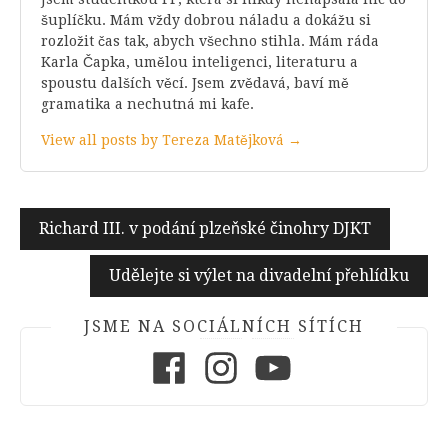
šuplíčku. Mám vždy dobrou náladu a dokážu si
rozložit čas tak, abych všechno stihla. Mám ráda
Karla Čapka, umělou inteligenci, literaturu a
spoustu dalších věcí. Jsem zvědavá, baví mě
gramatika a nechutná mi kafe.
View all posts by Tereza Matějková →
Navigace
Richard III. v podání plzeňské činohry DJKT
pro
Udělejte si výlet na divadelní přehlídku
příspěvek
JSME NA SOCIÁLNÍCH SÍTÍCH
Facebook
Instagram
Youtube