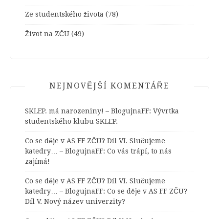
Ze studentského života
(78)
Život na ZČU
(49)
NEJNOVĚJŠÍ KOMENTÁŘE
SKLEP. má narozeniny! – BlogujnaFF
:
Vývrtka
studentského klubu SKLEP.
Co se děje v AS FF ZČU? Díl VI. Slučujeme
katedry… – BlogujnaFF
:
Co vás trápí, to nás
zajímá!
Co se děje v AS FF ZČU? Díl VI. Slučujeme
katedry… – BlogujnaFF
:
Co se děje v AS FF ZČU?
Díl V. Nový název univerzity?