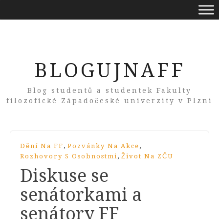
BLOGUJNAFF
Blog studentů a studentek Fakulty
filozofické Západočeské univerzity v Plzni
,
,
Dění Na FF
Pozvánky Na Akce
,
Rozhovory S Osobnostmi
Život Na ZČU
Diskuse se
senátorkami a
senátory FF