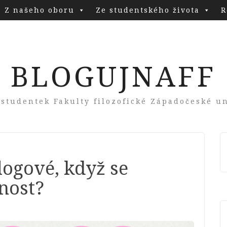
Z našeho oboru
Ze studentského života
R
BLOGUJNAFF
 studentek Fakulty filozofické Západočeské un
logové, když se
nost?