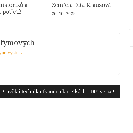
historiků a
Zemřela Dita Krausová
 potřetí!
26. 10. 2025
ofymovych
ofymovych →
Pravěká technika tkaní na karetkách – DIY verze!