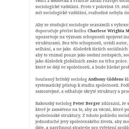
vědci z Německa a Francie začali rozvíjet soci
sociologické vzdělání. Proto v polovině 19. stol
mít sociologické vzdělání, rozhodně nebyla 
Aby se studující sociologie seznámili s vybr
doporučuje přečíst knihu
Charlese Wrighta M
upozorňuje na význam schopnosti spojovat ind
strukturami. Bez této schopnosti, uvádí auto
selhání, a ne jako důsledek širších sociálních
aby to vnímal pouze jako osobní neúspěch, soc
jako důsledek globálních změn na trhu práce. 
které se dějí ve společnosti, a bude hledat p
Současný britský sociolog
Anthony Giddens
kl
systematický přístup k studiu společnosti. Pod
samozřejmé, a odhaluje skryté struktury a pro
Rakouský sociolog
Peter Berger
zdůrazní, že 
které je zaměřeno na to, aby za věcmi, které p
společenské struktury. Z tohoto pohledu soci
jednoduché jevy společenského života, aby moh
děje, a navrhnout strategie pro vyřešení prob