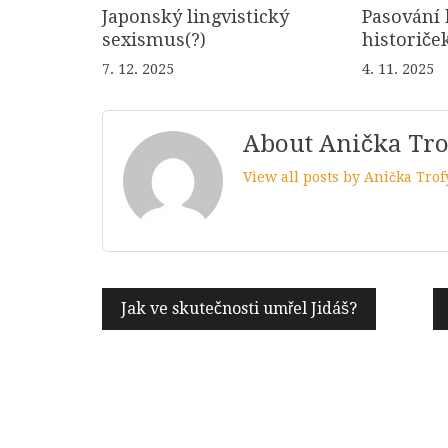
Japonský lingvistický
Pasování 
sexismus(?)
historiček
7. 12. 2025
4. 11. 2025
About Anička Tr
View all posts by Anička Tr
Navigace
Jak ve skutečnosti umřel Jidáš?
pro
příspěvek