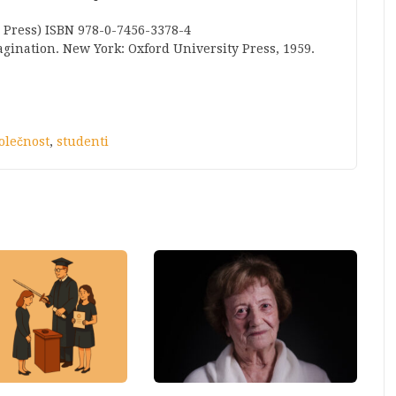
 Press)
ISBN
978-0-7456-3378-4
agination. New York: Oxford University Press, 1959.
olečnost
,
studenti