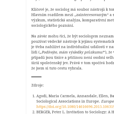
Klíčové je, že sociolog má soubor nástrojů k t
Hlavním rozdílem mezi „zainteresovaným“ a s
výzkum, statistická analýza, komparativní meto
sociologického poznání.
Na závěr mohu říci, že být sociologem neznam
používat vědecké nástroje k jejímu systematic
je třeba nahlížet na individuální události v n
lidi („
Podívejte, mám výsledky průzkumu!
“), ž
případů jsou tisíce a příčinou není osobní sel
širší společenský jev. Právě v tom spočívá hod
že jsem si tuto cestu vybrala.
Zdroje:
Agodi, Maria Carmela, Annandale, Ellen, Ba
Sociological Associations in Europe.
Europea
https://doi.org/10.1080/14616696.2015.10631
BERGER, Peter L. Invitation to Sociology: A