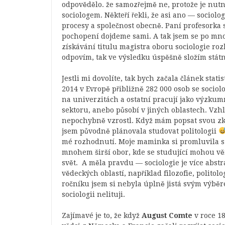
odpovědělo. že samozřejmě ne, protože je nut
sociologem. Někteří řekli, že asi ano — sociol
procesy a společnost obecně. Paní profesorka s
pochopení dojdeme sami. A tak jsem se po mnoh
získávání titulu magistra oboru sociologie ro
odpovím, tak ve výsledku úspěšně složím stá
Jestli mi dovolíte, tak bych začala článek stati
2014 v Evropě přibližně 282 000 osob se sociol
na univerzitách a ostatní pracují jako výzku
sektoru, anebo působí v jiných oblastech. Vzhl
nepochybně vzrostl. Když mám popsat svou zku
jsem původně plánovala studovat politologii
mé rozhodnutí. Moje maminka si promluvila s dě
mnohem širší obor, kde se studující mohou věno
svět. A měla pravdu — sociologie je více abst
vědeckých oblastí, například filozofie, polito
ročníku jsem si nebyla úplně jistá svým výběr
sociologii nelituji.
Zajímavé je to, že když
August Comte
v roce 18