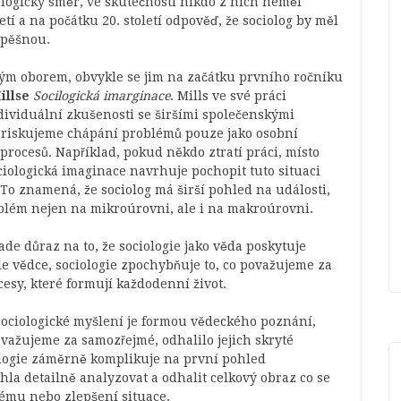
ologický směr, ve skutečnosti nikdo z nich neměl
etí a na počátku 20. století odpověď, že sociolog by měl
úspěšnou.
aným oborem, obvykle se jim na začátku prvního ročníku
illse
Socilogická imarginace
. Mills ve své práci
ividuální zkušenosti se širšími společenskými
r, riskujeme chápání problémů pouze jako osobní
 procesů. Například, pokud někdo ztratí práci, místo
iologická imaginace navrhuje pochopit tuto situaci
To znamená, že sociolog má širší pohled na události,
roblém nejen na mikroúrovni, ale i na makroúrovni.
ade důraz na to, že sociologie jako věda poskytuje
le vědce, sociologie zpochybňuje to, co považujeme za
cesy, které formují každodenní život.
sociologické myšlení je formou vědeckého poznání,
ovažujeme za samozřejmé, odhalilo jejich skryté
ologie záměrně komplikuje na první pohled
la detailně analyzovat a odhalit celkový obraz co se
lému nebo zlepšení situace.