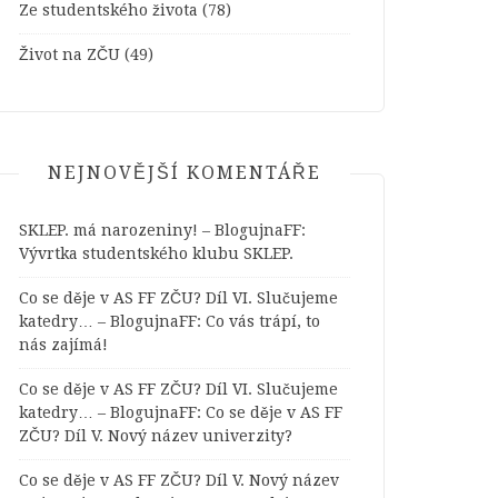
Ze studentského života
(78)
Život na ZČU
(49)
NEJNOVĚJŠÍ KOMENTÁŘE
SKLEP. má narozeniny! – BlogujnaFF
:
Vývrtka studentského klubu SKLEP.
Co se děje v AS FF ZČU? Díl VI. Slučujeme
katedry… – BlogujnaFF
:
Co vás trápí, to
nás zajímá!
Co se děje v AS FF ZČU? Díl VI. Slučujeme
katedry… – BlogujnaFF
:
Co se děje v AS FF
ZČU? Díl V. Nový název univerzity?
Co se děje v AS FF ZČU? Díl V. Nový název