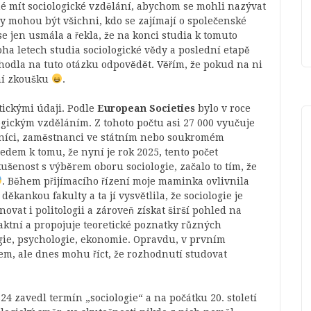
né mít sociologické vzdělání, abychom se mohli nazývat
ogy mohou být všichni, kdo se zajímají o společenské
e jen usmála a řekla, že na konci studia k tomuto
a letech studia sociologické vědy a poslední etapě
zhodla na tuto otázku odpovědět. Věřím, že pokud na ni
tní zkoušku
.
stickými údaji. Podle
European Societies
bylo v roce
ogickým vzděláním. Z tohoto počtu asi 27 000 vyučuje
mníci, zaměstnanci ve státním nebo soukromém
edem k tomu, že nyní je rok 2025, tento počet
šenost s výběrem oboru sociologie, začalo to tím, že
. Během přijímacího řízení moje maminka ovlivnila
kankou fakulty a ta jí vysvětlila, že sociologie je
vat i politologii a zároveň získat širší pohled na
raktní a propojuje teoretické poznatky různých
logie, psychologie, ekonomie. Opravdu, v prvním
em, ale dnes mohu říct, že rozhodnutí studovat
24 zavedl termín „sociologie“ a na počátku 20. století