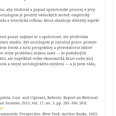
omu, aby studoval a popsal společenské procesy a jevy.
ociologem je použitý vědeckých metod: empirický
da a teoretická reflexe, která obsahuje důležitý aspekt
ená pouze zajímat se o společnost, ale především
kému studiu. Být sociologem je náročná práce, protože
ašem životě z širší perspektivy a přesvědčovat běžné
e ve svém problému nejsou sami — že podobných
hání, ale například velká ekonomická krize nebo jiný
nota a smysl sociologického myšlení — a já jsem ráda,
ptista, Luís and Cipriani, Roberto. Report on National
n Societies
. 2015, vol. 17, no. 3, pp. 281–300. DOI:
99
 Humanistic Perspective. New York: Anchor Books, 1963.