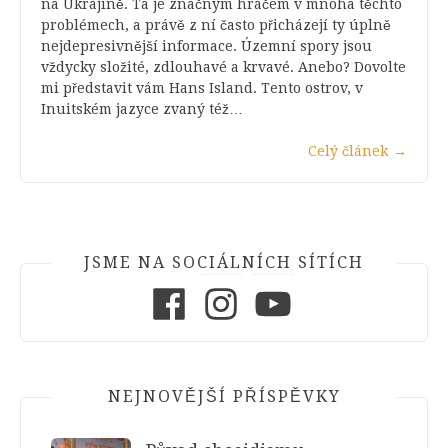
na Ukrajině. Ta je značným hráčem v mnoha těchto
problémech, a právě z ní často přicházejí ty úplně
nejdepresivnější informace. Územní spory jsou
vždycky složité, zdlouhavé a krvavé. Anebo? Dovolte
mi představit vám Hans Island. Tento ostrov, v
Inuitském jazyce zvaný též…
Celý článek
→
JSME NA SOCIÁLNÍCH SÍTÍCH
Facebook
Instagram
Youtube
NEJNOVĚJŠÍ PŘÍSPĚVKY