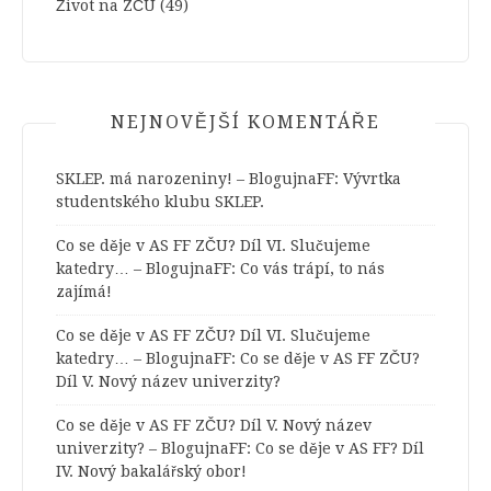
Život na ZČU
(49)
NEJNOVĚJŠÍ KOMENTÁŘE
SKLEP. má narozeniny! – BlogujnaFF
:
Vývrtka
studentského klubu SKLEP.
Co se děje v AS FF ZČU? Díl VI. Slučujeme
katedry… – BlogujnaFF
:
Co vás trápí, to nás
zajímá!
Co se děje v AS FF ZČU? Díl VI. Slučujeme
katedry… – BlogujnaFF
:
Co se děje v AS FF ZČU?
Díl V. Nový název univerzity?
Co se děje v AS FF ZČU? Díl V. Nový název
univerzity? – BlogujnaFF
:
Co se děje v AS FF? Díl
IV. Nový bakalářský obor!