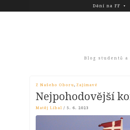
Dění na FF
Blog studentů a
,
Z Našeho Oboru
Zajímavé
Nejpohodovější kon
Matěj Líbal
/
5. 6. 2023