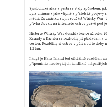
Symbolické akce a gesta se staly způsobem, jak
byla vnímána jako vtipné a přátelské projevy 
médií. Za zmínku stojí i součást Whisky War, t
přivlastňovali na internetu ostrov právě pod j
Historie Whisky War dosáhla konce až roku 202
Kanady a Dánska se rozhodly jít příkladem a uk
cestou. Rozdělily si ostrov v půli a od té dob
1,2 km.
I když je Hans Island teď oficiálně rozdělen 
připomínka neobvyklých konfliktů, nápaditých