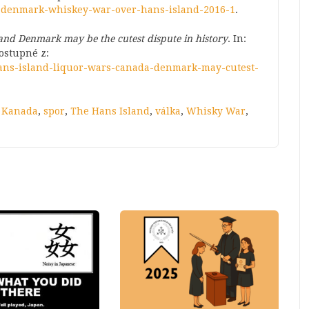
d-denmark-whiskey-war-over-hans-island-2016-1
.
nd Denmark may be the cutest dispute in history
. In:
Dostupné z:
hans-island-liquor-wars-canada-denmark-may-cutest-
,
Kanada
,
spor
,
The Hans Island
,
válka
,
Whisky War
,