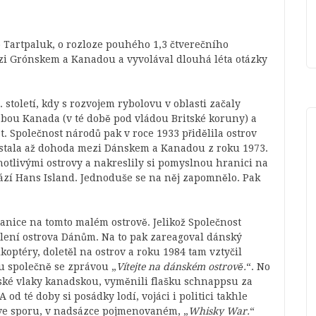
o Tartpaluk, o rozloze pouhého 1,3 čtverečního
zi Grónskem a Kanadou a vyvolával dlouhá léta otázky
. století, kdy s rozvojem rybolovu v oblasti začaly
sebou Kanada (v té době pod vládou Britské koruny) a
. Společnost národů pak v roce 1933 přidělila ostrov
 stala až dohoda mezi Dánskem a Kanadou z roku 1973.
dnotlivými ostrovy a nakreslily si pomyslnou hranici na
hází Hans Island. Jednoduše se na něj zapomnělo. Pak
nice na tomto malém ostrově. Jelikož Společnost
dělení ostrova Dánům. Na to pak zareagoval dánský
koptéry, doletěl na ostrov a roku 1984 tam vztyčil
u společně se zprávou „
Vítejte na dánském ostrově.
“. No
nské vlaky kanadskou, vyměnili flašku schnappsu za
 A od té doby si posádky lodí, vojáci i politici takhle
 ve sporu, v nadsázce pojmenovaném, „
Whisky War.
“