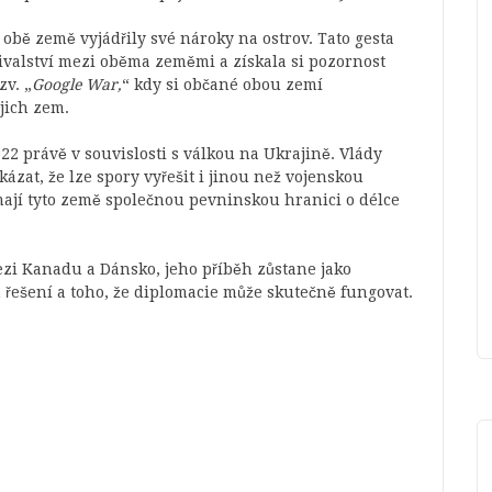
 obě země vyjádřily své nároky na ostrov. Tato gesta
rivalství mezi oběma zeměmi a získala si pozornost
zv. „
Google War,
“ kdy si občané obou zemí
ejich zem.
2 právě v souvislosti s válkou na Ukrajině. Vlády
ázat, že lze spory vyřešit i jinou než vojenskou
y mají tyto země společnou pevninskou hranici o délce
mezi Kanadu a Dánsko, jeho příběh zůstane jako
 řešení a toho, že diplomacie může skutečně fungovat.