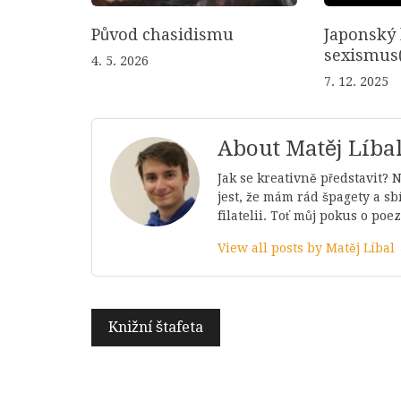
Původ chasidismu
Japonský 
sexismus(
4. 5. 2026
7. 12. 2025
About Matěj Líba
Jak se kreativně představit? N
jest, že mám rád špagety a s
filatelii. Toť můj pokus o poezi
View all posts by Matěj Líbal
Navigace
Knižní štafeta
pro
příspěvek