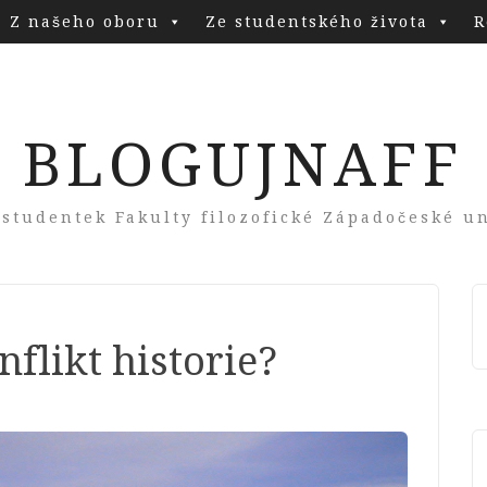
Z našeho oboru
Ze studentského života
R
BLOGUJNAFF
 studentek Fakulty filozofické Západočeské un
flikt historie?