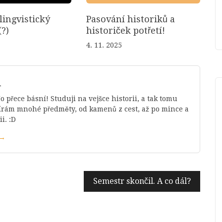
lingvistický
Pasování historiků a
?)
historiček potřetí!
4. 11. 2025
l
o přece básní! Studuji na vejšce historii, a tak tomu
bírám mnohé předměty, od kamenů z cest, až po mince a
i. :D
 →
Semestr skončil. A co dál?