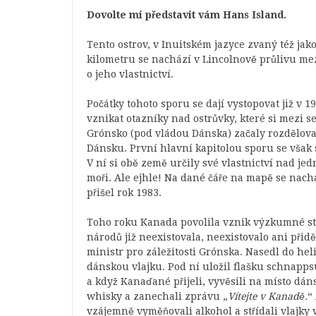
Dovolte mi představit vám Hans Island.
Tento ostrov, v Inuitském jazyce zvaný též jak
kilometru se nachází v Lincolnově průlivu me
o jeho vlastnictví.
Počátky tohoto sporu se dají vystopovat již v 19
vznikat otazníky nad ostrůvky, které si mezi 
Grónsko (pod vládou Dánska) začaly rozdělovat
Dánsku. První hlavní kapitolou sporu se však
V ní si obě země určily své vlastnictví nad je
moři. Ale ejhle! Na dané čáře na mapě se nac
přišel rok 1983.
Toho roku Kanada povolila vznik výzkumné sta
národů již neexistovala, neexistovalo ani při
ministr pro záležitosti Grónska. Nasedl do heli
dánskou vlajku. Pod ní uložil flašku schnapps
a když Kanaďané přijeli, vyvěsili na místo dá
whisky a zanechali zprávu „
Vítejte v Kanadě.
“
vzájemně vyměňovali alkohol a střídali vlajky