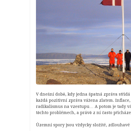
V dnešní době, kdy jedna špatná zpráva střídá
každá pozitivní zpráva vážena zlatem. Inflace, 
radikalismus na vzestupu… A potom je tady v
těchto problémech, a právě z ní často přicháze
Územní spory jsou vždycky složité, zdlouhavé