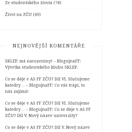
Ze studentského života
(78)
Život na ZČU
(49)
NEJNOVĚJŠÍ KOMENTÁŘE
SKLEP. má narozeniny! – BlogujnaFF
:
Vývrtka studentského klubu SKLEP.
Co se děje v AS FF ZČU? Díl VI. Slučujeme
katedry… – BlogujnaFF
:
Co vás trápí, to
nás zajímá!
Co se děje v AS FF ZČU? Díl VI. Slučujeme
katedry… – BlogujnaFF
:
Co se děje v AS FF
ZČU? Díl V. Nový název univerzity?
Co se děje v AS FF ZČU? Díl V. Nový název