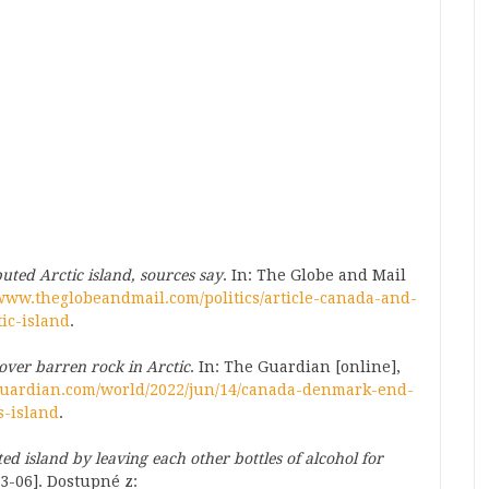
ted Arctic island, sources say
. In: The Globe and Mail
/www.theglobeandmail.com/politics/article-canada-and-
ic-island
.
ver barren rock in Arctic
. In: The Guardian [online],
guardian.com/world/2022/jun/14/canada-denmark-end-
s-island
.
d island by leaving each other bottles of alcohol for
-03-06]. Dostupné z: