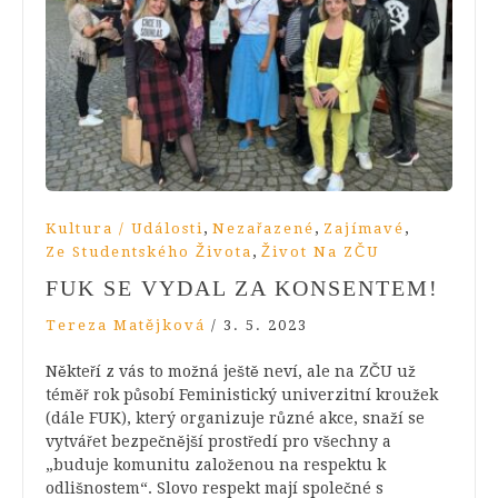
,
,
,
Kultura / Události
Nezařazené
Zajímavé
,
Ze Studentského Života
Život Na ZČU
FUK SE VYDAL ZA KONSENTEM!
Tereza Matějková
/
3. 5. 2023
Někteří z vás to možná ještě neví, ale na ZČU už
téměř rok působí Feministický univerzitní kroužek
(dále FUK), který organizuje různé akce, snaží se
vytvářet bezpečnější prostředí pro všechny a
„buduje komunitu založenou na respektu k
odlišnostem“. Slovo respekt mají společné s