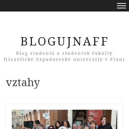
BLOGUJNAFF
Blog studentů a studentek Fakulty
filozofické Západočeské univerzity v Plzni
Tag:
vztahy