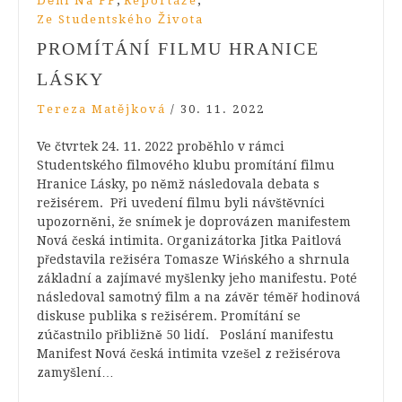
,
,
Dění Na FF
Reportáže
Ze Studentského Života
PROMÍTÁNÍ FILMU HRANICE
LÁSKY
Tereza Matějková
/
30. 11. 2022
Ve čtvrtek 24. 11. 2022 proběhlo v rámci
Studentského filmového klubu promítání filmu
Hranice Lásky, po němž následovala debata s
režisérem. Při uvedení filmu byli návštěvníci
upozorněni, že snímek je doprovázen manifestem
Nová česká intimita. Organizátorka Jitka Paitlová
představila režiséra Tomasze Wińského a shrnula
základní a zajímavé myšlenky jeho manifestu. Poté
následoval samotný film a na závěr téměř hodinová
diskuse publika s režisérem. Promítání se
zúčastnilo přibližně 50 lidí. Poslání manifestu
Manifest Nová česká intimita vzešel z režisérova
zamyšlení…