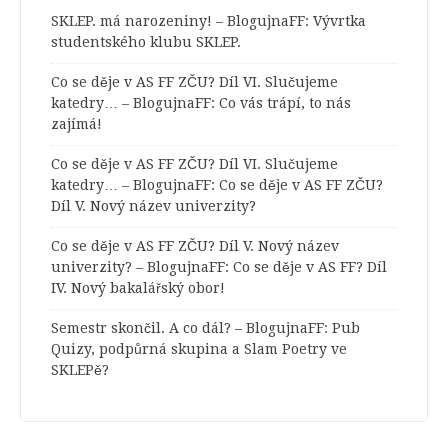
SKLEP. má narozeniny! – BlogujnaFF
:
Vývrtka
studentského klubu SKLEP.
Co se děje v AS FF ZČU? Díl VI. Slučujeme
katedry… – BlogujnaFF
:
Co vás trápí, to nás
zajímá!
Co se děje v AS FF ZČU? Díl VI. Slučujeme
katedry… – BlogujnaFF
:
Co se děje v AS FF ZČU?
Díl V. Nový název univerzity?
Co se děje v AS FF ZČU? Díl V. Nový název
univerzity? – BlogujnaFF
:
Co se děje v AS FF? Díl
IV. Nový bakalářský obor!
Semestr skončil. A co dál? – BlogujnaFF
:
Pub
Quizy, podpůrná skupina a Slam Poetry ve
SKLEPě?