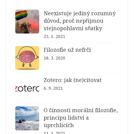
Neexistuje jediný rozumný
důvod, proč nepřijmou
stejnopohlavní sňatky
25. 1. 2021
Filozofie už nefrčí
18. 3. 2020
Zotero: jak (ne)citovat
6. 9. 2021
O činnosti morální filozofie,
principu lidství a
uprchlících
11. 1. 2021