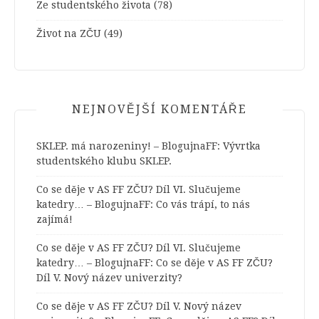
Ze studentského života
(78)
Život na ZČU
(49)
NEJNOVĚJŠÍ KOMENTÁŘE
SKLEP. má narozeniny! – BlogujnaFF
:
Vývrtka
studentského klubu SKLEP.
Co se děje v AS FF ZČU? Díl VI. Slučujeme
katedry… – BlogujnaFF
:
Co vás trápí, to nás
zajímá!
Co se děje v AS FF ZČU? Díl VI. Slučujeme
katedry… – BlogujnaFF
:
Co se děje v AS FF ZČU?
Díl V. Nový název univerzity?
Co se děje v AS FF ZČU? Díl V. Nový název