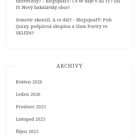
univerzity? – BlogujnaFF
:
Co se děje v AS FF? Díl
IV. Nový bakalářský obor!
Semestr skončil. A co dál? – BlogujnaFF
:
Pub
Quizy, podpůrná skupina a Slam Poetry ve
SKLEPě?
ARCHIVY
Květen 2026
Leden 2026
Prosinec 2025
Listopad 2025
Říjen 2025