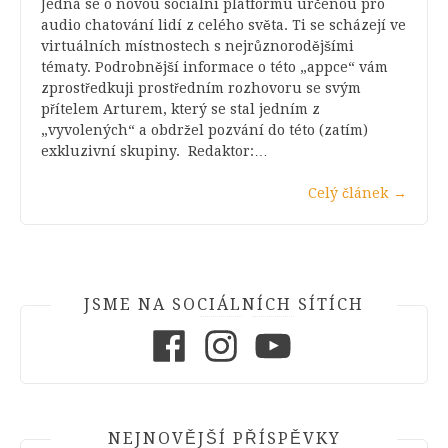
Jedná se o novou sociální platformu určenou pro
audio chatování lidí z celého světa. Ti se scházejí ve
virtuálních místnostech s nejrůznorodějšími
tématy. Podrobnější informace o této „appce“ vám
zprostředkuji prostředním rozhovoru se svým
přítelem Arturem, který se stal jedním z
„vyvolených“ a obdržel pozvání do této (zatím)
exkluzivní skupiny. Redaktor:…
Celý článek
→
JSME NA SOCIÁLNÍCH SÍTÍCH
Facebook
Instagram
Youtube
NEJNOVĚJŠÍ PŘÍSPĚVKY