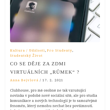
,
,
Kultura / Události
Pro Studenty
Studentský Život
CO SE DĚJE ZA ZDMI
VIRTUÁLNÍCH „RŮMEK“ ?
Anna Bejvlová
/
17. 2. 2021
Clubhouse, pro mě osobně ne tak vzrušující
novinka v podobě nové sociální sítě, ale pro studia
komunikace a nových technologií je to samozřejmě
fenomén, který nemohu nechat bez povšimnutí.