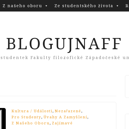
Z našeho oboru
Ze studentského života
R
BLOGUJNAFF
 studentek Fakulty filozofické Západočeské un
,
,
Kultura / Události
Nezařazené
,
,
Pro Studenty
Úvahy A Zamyšlení
,
Z Našeho Oboru
Zajímavé