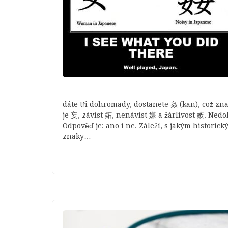
dáte tři dohromady, dostanete 姦 (kan), což z
je 妄, závist 妬, nenávist 嫌 a žárlivost 嫉. Nedok
Odpověď je: ano i ne. Záleží, s jakým histori
znaky…