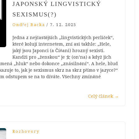
JAPONSKÝ LINGVISTICKÝ
SEXISMUS(?)
Ondřej Backa
/
7. 12. 2025
Jedna z nejčastějších „lingvistických perliček“,
které kolují internetem, zní asi takhle: „Hele,
jaký jsou Japonci (a Číňani) hrozný sexisti.
Kandži pro „ženskou“ je 女 (on’na) a když jich
namená „hluk“ nebo dokonce „znásilnění“. A hele, blud
azuje to, jak je sexismus skrz na skrz přímo v jazyce?“
ckým odstupem se na to díváte. Všechny zmíněné
Celý článek
→
Rozhovory