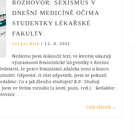
ROZHOVOR: SEXISMUS V
DNEŠNÍ MEDICÍNĚ OČIMA
STUDENTKY LÉKAŘSKÉ
FAKULTY
Sergej Kish
/
12. 4. 2021
Nedávno jsem dokončil text, ve kterém ukazuji
významnost feministické lingvistiky v dnešní
 představit, že práce feminismů zdaleka není u konce.
ůsobit. Odpověď, či část odpovědi, jsem se pokusil
aktor: Co a jak dlouho studuješ? K.P.: Studuji
 jsem ve třetím ročníku (z šesti; pozn. red.). Redaktor:
odňování…
Celý článek
→