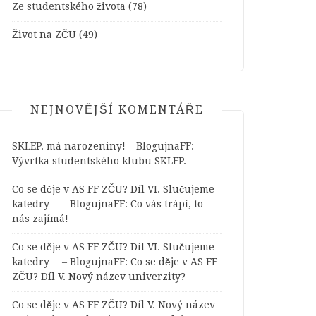
Ze studentského života
(78)
Život na ZČU
(49)
NEJNOVĚJŠÍ KOMENTÁŘE
SKLEP. má narozeniny! – BlogujnaFF
:
Vývrtka studentského klubu SKLEP.
Co se děje v AS FF ZČU? Díl VI. Slučujeme
katedry… – BlogujnaFF
:
Co vás trápí, to
nás zajímá!
Co se děje v AS FF ZČU? Díl VI. Slučujeme
katedry… – BlogujnaFF
:
Co se děje v AS FF
ZČU? Díl V. Nový název univerzity?
Co se děje v AS FF ZČU? Díl V. Nový název