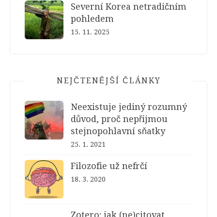
Severní Korea netradičním
pohledem
15. 11. 2025
NEJČTENĚJŠÍ ČLÁNKY
Neexistuje jediný rozumný
důvod, proč nepřijmou
stejnopohlavní sňatky
25. 1. 2021
Filozofie už nefrčí
18. 3. 2020
Zotero: jak (ne)citovat