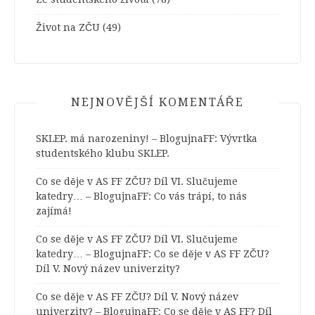
Život na ZČU
(49)
NEJNOVĚJŠÍ KOMENTÁŘE
SKLEP. má narozeniny! – BlogujnaFF
:
Vývrtka
studentského klubu SKLEP.
Co se děje v AS FF ZČU? Díl VI. Slučujeme
katedry… – BlogujnaFF
:
Co vás trápí, to nás
zajímá!
Co se děje v AS FF ZČU? Díl VI. Slučujeme
katedry… – BlogujnaFF
:
Co se děje v AS FF ZČU?
Díl V. Nový název univerzity?
Co se děje v AS FF ZČU? Díl V. Nový název
univerzity? – BlogujnaFF
:
Co se děje v AS FF? Díl