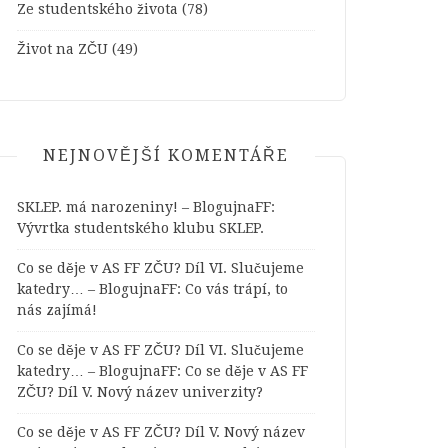
Ze studentského života
(78)
Život na ZČU
(49)
NEJNOVĚJŠÍ KOMENTÁŘE
SKLEP. má narozeniny! – BlogujnaFF
:
Vývrtka studentského klubu SKLEP.
Co se děje v AS FF ZČU? Díl VI. Slučujeme
katedry… – BlogujnaFF
:
Co vás trápí, to
nás zajímá!
Co se děje v AS FF ZČU? Díl VI. Slučujeme
katedry… – BlogujnaFF
:
Co se děje v AS FF
ZČU? Díl V. Nový název univerzity?
Co se děje v AS FF ZČU? Díl V. Nový název