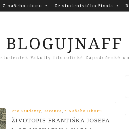
Z našeho oboru
Ze studentského života
R
BLOGUJNAFF
 studentek Fakulty filozofické Západočeské un
,
,
Pro Studenty
Recenze
Z Našeho Oboru
ŽIVOTOPIS FRANTIŠKA JOSEFA