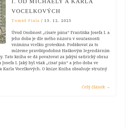
I. OD MICHAELY A KARLA
VOCELKOVÝCH
Tomáš Fiala
/
13. 12. 2023
Úvod Osobnost „císaře pána“ Františka Josefa I. a
jeho doba je dle mého názoru v současnosti
vnímána vcelku groteskně. Poděkovat za to
můžeme pravděpodobně Haškovým legendárním
. Tato kniha se dá považovat za jakýsi satirický obraz
Josefa I. Jaký byl však „císař pán“ a jeho doba ve
y a Karla Vocelkových. O knize Kniha obsahuje stručný
Celý článek
→