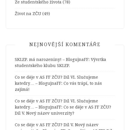
Ze studentského života
(78)
Život na ZČU
(49)
NEJNOVĚJŠÍ KOMENTÁŘE
SKLEP. má narozeniny! – BlogujnaFF
:
Vývrtka
studentského klubu SKLEP.
Co se děje v AS FF ZČU? Díl VI. Slučujeme
katedry… – BlogujnaFF
:
Co vás trápí, to nás
zajímá!
Co se děje v AS FF ZČU? Díl VI. Slučujeme
katedry… – BlogujnaFF
:
Co se děje v AS FF ZČU?
Díl V. Nový název univerzity?
Co se děje v AS FF ZČU? Díl V. Nový název