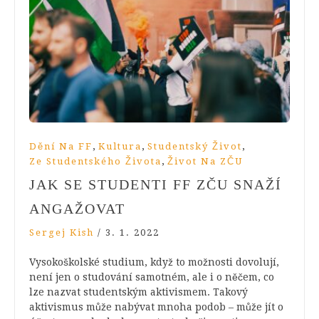
,
,
,
Dění Na FF
Kultura
Studentský Život
,
Ze Studentského Života
Život Na ZČU
JAK SE STUDENTI FF ZČU SNAŽÍ
ANGAŽOVAT
Sergej Kish
/
3. 1. 2022
Vysokoškolské studium, když to možnosti dovolují,
není jen o studování samotném, ale i o něčem, co
lze nazvat studentským aktivismem. Takový
aktivismus může nabývat mnoha podob – může jít o