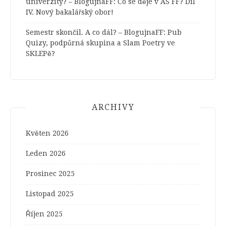
univerzity? – BlogujnaFF
:
Co se děje v AS FF? Díl
IV. Nový bakalářský obor!
Semestr skončil. A co dál? – BlogujnaFF
:
Pub
Quizy, podpůrná skupina a Slam Poetry ve
SKLEPě?
ARCHIVY
Květen 2026
Leden 2026
Prosinec 2025
Listopad 2025
Říjen 2025