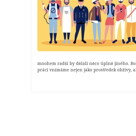
mnohem radši by dělali něco úplně jiného. Boh
práci vnímáme nejen jako prostředek obživy, a