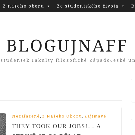
Z našeho oboru
Ze studentského života
R
BLOGUJNAFF
 studentek Fakulty filozofické Západočeské un
,
,
Nezařazené
Z Našeho Oboru
Zajímavé
THEY TOOK OUR JOBS!… A