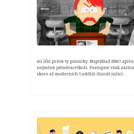
mi líbí právě ty písničky. Například BMO zpíva
nejméně pětadvacetkrát. Postupně však začíná
skoro až moderních Ludditů (hnutí ničící…