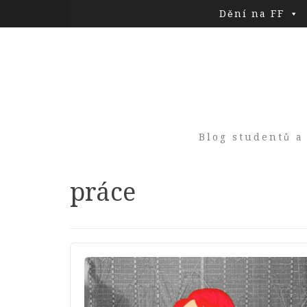
Dění na FF
Blog studentů a
Tag:
práce