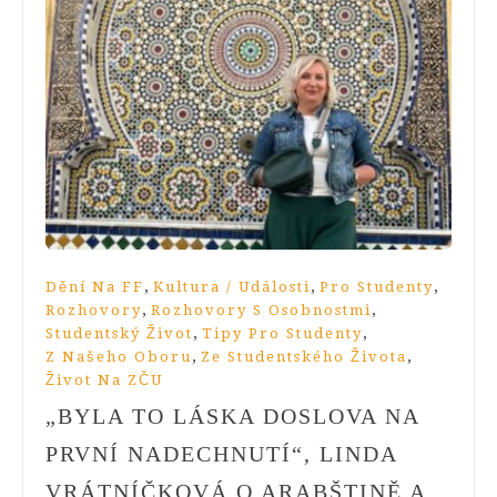
,
,
,
Dění Na FF
Kultura / Události
Pro Studenty
,
,
Rozhovory
Rozhovory S Osobnostmi
,
,
Studentský Život
Tipy Pro Studenty
,
,
Z Našeho Oboru
Ze Studentského Života
Život Na ZČU
„BYLA TO LÁSKA DOSLOVA NA
PRVNÍ NADECHNUTÍ“, LINDA
VRÁTNÍČKOVÁ O ARABŠTINĚ A