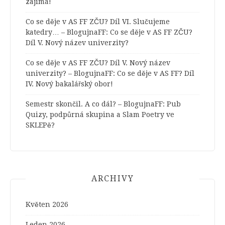
zajímá!
Co se děje v AS FF ZČU? Díl VI. Slučujeme
katedry… – BlogujnaFF
:
Co se děje v AS FF ZČU?
Díl V. Nový název univerzity?
Co se děje v AS FF ZČU? Díl V. Nový název
univerzity? – BlogujnaFF
:
Co se děje v AS FF? Díl
IV. Nový bakalářský obor!
Semestr skončil. A co dál? – BlogujnaFF
:
Pub
Quizy, podpůrná skupina a Slam Poetry ve
SKLEPě?
ARCHIVY
Květen 2026
Leden 2026