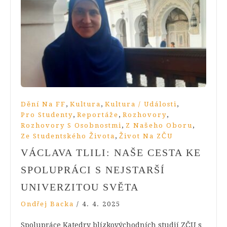
,
,
,
Dění Na FF
Kultura
Kultura / Události
,
,
,
Pro Studenty
Reportáže
Rozhovory
,
,
Rozhovory S Osobnostmi
Z Našeho Oboru
,
Ze Studentského Života
Život Na ZČU
VÁCLAVA TLILI: NAŠE CESTA KE
SPOLUPRÁCI S NEJSTARŠÍ
UNIVERZITOU SVĚTA
Ondřej Backa
/
4. 4. 2025
Spolupráce Katedry blízkovýchodních studií ZČU s