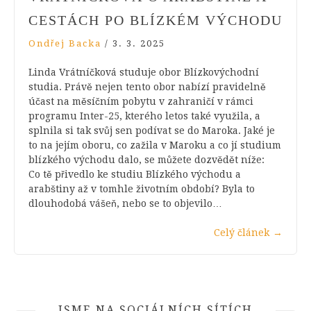
CESTÁCH PO BLÍZKÉM VÝCHODU
Ondřej Backa
/
3. 3. 2025
Linda Vrátníčková studuje obor Blízkovýchodní
studia. Právě nejen tento obor nabízí pravidelně
účast na měsíčním pobytu v zahraničí v rámci
programu Inter-25, kterého letos také využila, a
splnila si tak svůj sen podívat se do Maroka. Jaké je
to na jejím oboru, co zažila v Maroku a co jí studium
blízkého východu dalo, se můžete dozvědět níže:
Co tě přivedlo ke studiu Blízkého východu a
arabštiny až v tomhle životním období? Byla to
dlouhodobá vášeň, nebo se to objevilo…
Celý článek
→
JSME NA SOCIÁLNÍCH SÍTÍCH