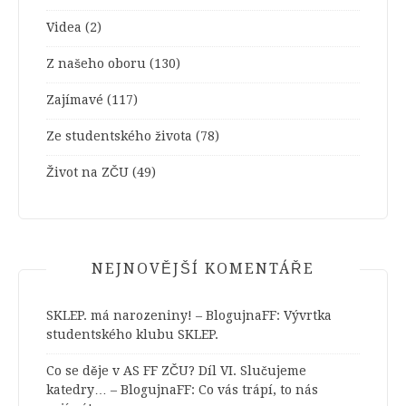
Videa
(2)
Z našeho oboru
(130)
Zajímavé
(117)
Ze studentského života
(78)
Život na ZČU
(49)
NEJNOVĚJŠÍ KOMENTÁŘE
SKLEP. má narozeniny! – BlogujnaFF
:
Vývrtka
studentského klubu SKLEP.
Co se děje v AS FF ZČU? Díl VI. Slučujeme
katedry… – BlogujnaFF
:
Co vás trápí, to nás