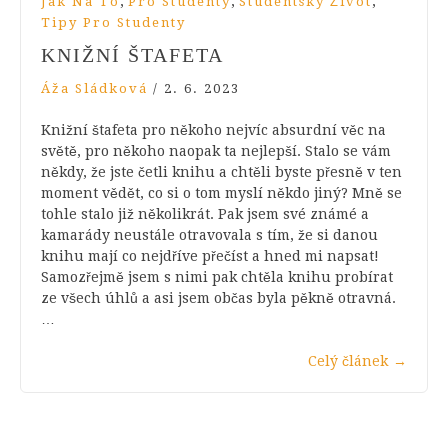
,
,
,
Jak Na To
Pro Studenty
Studentský Život
Tipy Pro Studenty
KNIŽNÍ ŠTAFETA
Áža Sládková
/
2. 6. 2023
Knižní štafeta pro někoho nejvíc absurdní věc na
světě, pro někoho naopak ta nejlepší. Stalo se vám
někdy, že jste četli knihu a chtěli byste přesně v ten
moment vědět, co si o tom myslí někdo jiný? Mně se
tohle stalo již několikrát. Pak jsem své známé a
kamarády neustále otravovala s tím, že si danou
knihu mají co nejdříve přečíst a hned mi napsat!
Samozřejmě jsem s nimi pak chtěla knihu probírat
ze všech úhlů a asi jsem občas byla pěkně otravná.
…
Celý článek
→