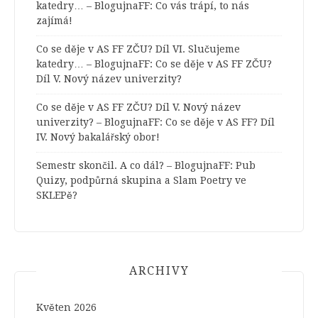
katedry… – BlogujnaFF
:
Co vás trápí, to nás
zajímá!
Co se děje v AS FF ZČU? Díl VI. Slučujeme
katedry… – BlogujnaFF
:
Co se děje v AS FF ZČU?
Díl V. Nový název univerzity?
Co se děje v AS FF ZČU? Díl V. Nový název
univerzity? – BlogujnaFF
:
Co se děje v AS FF? Díl
IV. Nový bakalářský obor!
Semestr skončil. A co dál? – BlogujnaFF
:
Pub
Quizy, podpůrná skupina a Slam Poetry ve
SKLEPě?
ARCHIVY
Květen 2026