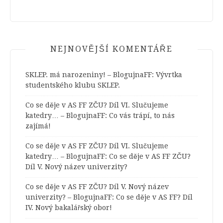
NEJNOVĚJŠÍ KOMENTÁŘE
SKLEP. má narozeniny! – BlogujnaFF
:
Vývrtka
studentského klubu SKLEP.
Co se děje v AS FF ZČU? Díl VI. Slučujeme
katedry… – BlogujnaFF
:
Co vás trápí, to nás
zajímá!
Co se děje v AS FF ZČU? Díl VI. Slučujeme
katedry… – BlogujnaFF
:
Co se děje v AS FF ZČU?
Díl V. Nový název univerzity?
Co se děje v AS FF ZČU? Díl V. Nový název
univerzity? – BlogujnaFF
:
Co se děje v AS FF? Díl
IV. Nový bakalářský obor!