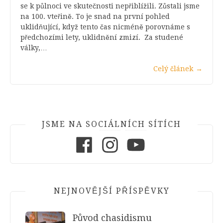
se k půlnoci ve skutečnosti nepřiblížili. Zůstali jsme
na 100. vteřině. To je snad na první pohled
uklidňující, když tento čas nicméně porovnáme s
předchozími lety, uklidnění zmizí. Za studené
války,…
Celý článek
→
JSME NA SOCIÁLNÍCH SÍTÍCH
Facebook
Instagram
Youtube
NEJNOVĚJŠÍ PŘÍSPĚVKY
Původ chasidismu