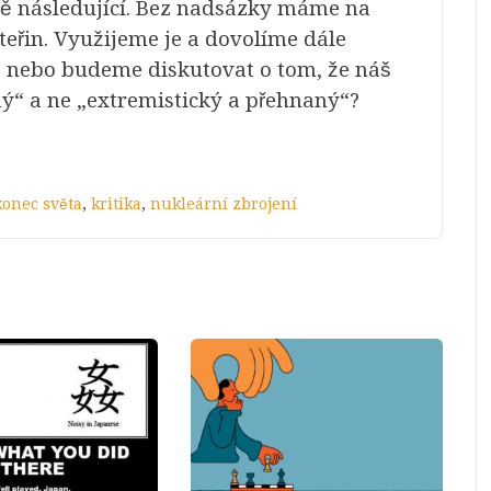
ně následující. Bez nadsázky máme na
teřin. Využijeme je a dovolíme dále
a nebo budeme diskutovat o tom, že náš
ný“ a ne „extremistický a přehnaný“?
konec světa
,
kritika
,
nukleární zbrojení