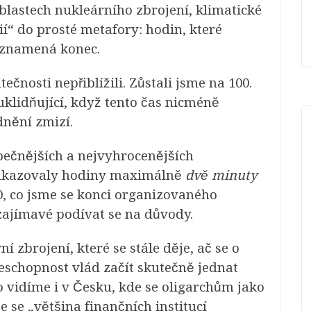
blastech nukleárního zbrojení, klimatické
í“ do prosté metafory: hodin, které
c znamená konec.
ečnosti nepřiblížili. Zůstali jsme na 100.
 uklidňující, když tento čas nicméně
dnění zmizí.
zpečnějších a nejvyhrocenějších
 ukazovaly hodiny maximálně
dvě minuty
20, co jsme se konci organizovaného
e zajímavé podívat se na důvody.
í zbrojení, které se stále děje, ač se o
eschopnost vlád začít skutečně jednat
o vidíme i v Česku, kde se oligarchům jako
že se „většina finančních institucí