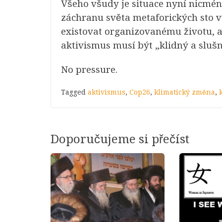
Všeho všudy je situace nyní nicmé
záchranu světa metaforických sto v
existovat organizovanému životu, 
aktivismus musí být „klidný a sluš
No pressure.
Tagged
aktivismus
,
Cop26
,
klimatický změna
,
Doporučujeme si přečíst