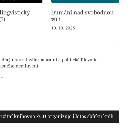
lingvistický
Dumání nad svobodnou
?)
vůlí
10. 10. 2025
h
dmý naturalizátor morální a politické filozofie,
časného nemluvení.
 →
rzitní knihovna ZČU organizuje i letos sbírku knih