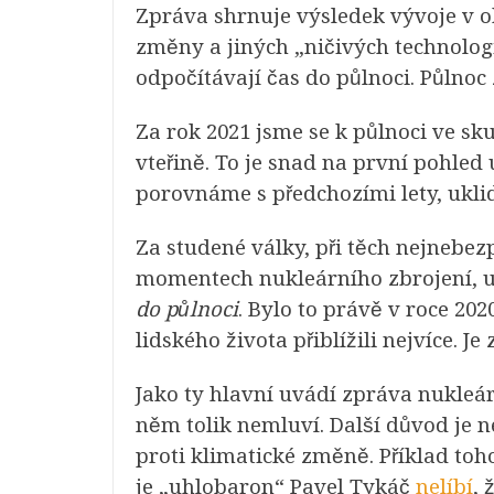
Zpráva shrnuje výsledek vývoje v o
změny a jiných „ničivých technologi
odpočítávají čas do půlnoci. Půlno
Za rok 2021 jsme se k půlnoci ve skut
vteřině. To je snad na první pohled
porovnáme s předchozími lety, ukli
Za studené války, při těch nejnebe
momentech nukleárního zbrojení,
do půlnoci
. Bylo to právě v roce 20
lidského života přiblížili nejvíce. J
Jako ty hlavní uvádí zpráva nukleárn
něm tolik nemluví. Další důvod je n
proti klimatické změně. Příklad toh
je „uhlobaron“ Pavel Tykáč
nelíbí
, 