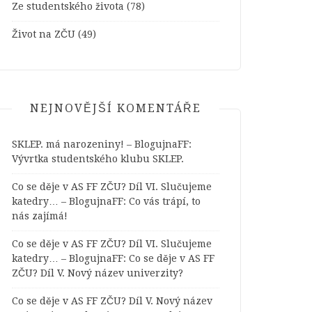
Ze studentského života
(78)
Život na ZČU
(49)
NEJNOVĚJŠÍ KOMENTÁŘE
SKLEP. má narozeniny! – BlogujnaFF
:
Vývrtka studentského klubu SKLEP.
Co se děje v AS FF ZČU? Díl VI. Slučujeme
katedry… – BlogujnaFF
:
Co vás trápí, to
nás zajímá!
Co se děje v AS FF ZČU? Díl VI. Slučujeme
katedry… – BlogujnaFF
:
Co se děje v AS FF
ZČU? Díl V. Nový název univerzity?
Co se děje v AS FF ZČU? Díl V. Nový název