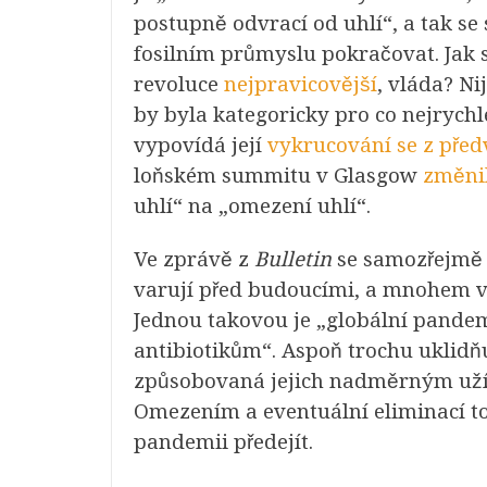
postupně odvrací od uhlí“, a tak se 
fosilním průmyslu pokračovat. Jak 
revoluce
nejpravicovější
, vláda? Nij
by byla kategoricky pro co nejrychl
vypovídá její
vykrucování se z před
loňském summitu v Glasgow
změnil
uhlí“ na „omezení uhlí“
.
Ve zprávě z
Bulletin
se samozřejmě o
varují před budoucími, a mnohem vá
Jednou takovou je „globální pande
antibiotikům“. Aspoň trochu uklidňuj
způsobovaná jejich nadměrným už
Omezením a eventuální eliminací t
pandemii předejít.