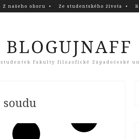
Z našeho oboru
Ze studentského života
R
BLOGUJNAFF
 studentek Fakulty filozofické Západočeské un
o soudu