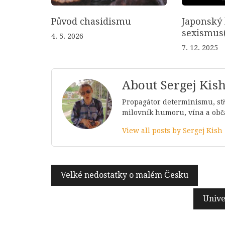
Původ chasidismu
Japonský 
sexismus(
4. 5. 2026
7. 12. 2025
About Sergej Kis
Propagátor determinismu, stří
milovník humoru, vína a ob
View all posts by Sergej Kish
Navigace
Velké nedostatky o malém Česku
pro
Unive
příspěvek