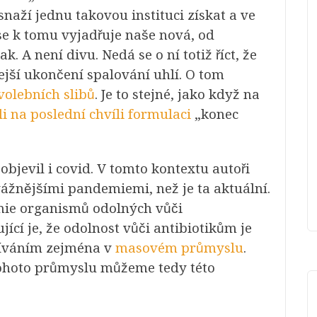
snaží jednu takovou instituci získat a ve
se k tomu vyjadřuje naše nová, od
ak. A není divu. Nedá se o ní totiž říct, že
ejší ukončení spalování uhlí. O tom
volebních slibů
. Je to stejné, jako když na
i na poslední chvíli formulaci
„konec
bjevil i covid. V tomto kontextu autoři
žnějšími pandemiemi, než je ta aktuální.
mie organismů odolných vůči
ící je, že odolnost vůči antibiotikům je
íváním zejména v
masovém průmyslu
.
ohoto průmyslu můžeme tedy této