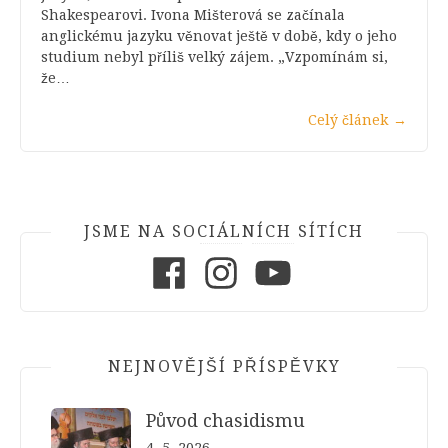
Shakespearovi. Ivona Mišterová se začínala
anglickému jazyku věnovat ještě v době, kdy o jeho
studium nebyl příliš velký zájem. „Vzpomínám si,
že…
Celý článek
→
JSME NA SOCIÁLNÍCH SÍTÍCH
Facebook
Instagram
Youtube
NEJNOVĚJŠÍ PŘÍSPĚVKY
Původ chasidismu
4. 5. 2026