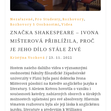
,
,
,
Nezařazené
Pro Studenty
Rozhovory
,
Rozhovory S Osobnostmi
Videa
ZNAČKA SHAKESPEARE – IVONA
MIŠTEROVÁ PŘIBLÍŽILA, PROČ
JE JEHO DÍLO STÁLE ŽIVÉ
Kristýna Vozková
/
23. 11. 2022
Hostem našeho dalšího videa s významnými
osobnostmi Fakulty filozofické Západočeské
univerzity v Plzni byla paní doktorka Ivona
Mišterová působící na Katedře anglického jazyka a
literatury. S Alešem Kotvou hovořila o vzniku i
současnosti katedry, nabízených oborech a širokých
možnostech uplatnění pro své absolventy. Hlavním
tématem rozhovoru byla ale její láska k anglickému
jazyku, literatuře a především k Williamu