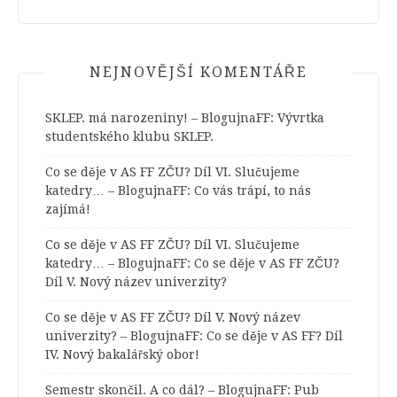
NEJNOVĚJŠÍ KOMENTÁŘE
SKLEP. má narozeniny! – BlogujnaFF
:
Vývrtka
studentského klubu SKLEP.
Co se děje v AS FF ZČU? Díl VI. Slučujeme
katedry… – BlogujnaFF
:
Co vás trápí, to nás
zajímá!
Co se děje v AS FF ZČU? Díl VI. Slučujeme
katedry… – BlogujnaFF
:
Co se děje v AS FF ZČU?
Díl V. Nový název univerzity?
Co se děje v AS FF ZČU? Díl V. Nový název
univerzity? – BlogujnaFF
:
Co se děje v AS FF? Díl
IV. Nový bakalářský obor!
Semestr skončil. A co dál? – BlogujnaFF
:
Pub