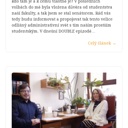
kdo tam je a k čemu vlastně je? V posledních
volbách do mě byla vložena důvěra od studentstva
naší fakulty, a tak jsem se stal senátorem. Rád vás
tedy budu informovat a propojovat tak tento velice
odlišný administrativní svět s tím naším prostším
studentským. V dnešní DOUBLE epizodě…
Celý článek
→