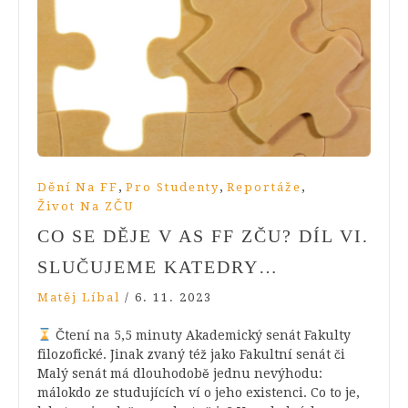
,
,
,
Dění Na FF
Pro Studenty
Reportáže
Život Na ZČU
CO SE DĚJE V AS FF ZČU? DÍL VI.
SLUČUJEME KATEDRY…
Matěj Líbal
/
6. 11. 2023
Čtení na 5,5 minuty Akademický senát Fakulty
filozofické. Jinak zvaný též jako Fakultní senát či
Malý senát má dlouhodobě jednu nevýhodu:
málokdo ze studujících ví o jeho existenci. Co to je,