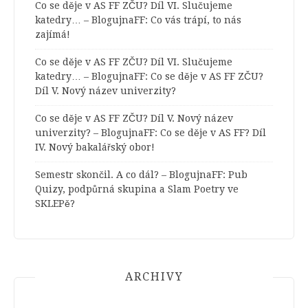
Co se děje v AS FF ZČU? Díl VI. Slučujeme
katedry… – BlogujnaFF
:
Co vás trápí, to nás
zajímá!
Co se děje v AS FF ZČU? Díl VI. Slučujeme
katedry… – BlogujnaFF
:
Co se děje v AS FF ZČU?
Díl V. Nový název univerzity?
Co se děje v AS FF ZČU? Díl V. Nový název
univerzity? – BlogujnaFF
:
Co se děje v AS FF? Díl
IV. Nový bakalářský obor!
Semestr skončil. A co dál? – BlogujnaFF
:
Pub
Quizy, podpůrná skupina a Slam Poetry ve
SKLEPě?
ARCHIVY