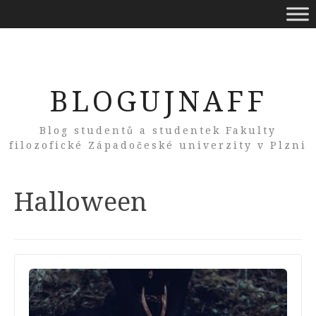
BLOGUJNAFF
Blog studentů a studentek Fakulty
filozofické Západočeské univerzity v Plzni
Tag:
Halloween