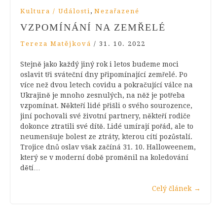
,
Kultura / Události
Nezařazené
VZPOMÍNÁNÍ NA ZEMŘELÉ
Tereza Matějková
/
31. 10. 2022
Stejně jako každý jiný rok i letos budeme moci
oslavit tři sváteční dny připomínající zemřelé. Po
více než dvou letech covidu a pokračující válce na
Ukrajině je mnoho zesnulých, na něž je potřeba
vzpomínat. Někteří lidé přišli o svého sourozence,
jiní pochovali své životní partnery, někteří rodiče
dokonce ztratili své dítě. Lidé umírají pořád, ale to
neumenšuje bolest ze ztráty, kterou cítí pozůstalí.
Trojice dnů oslav však začíná 31. 10. Halloweenem,
který se v moderní době proměnil na koledování
dětí…
Celý článek
→