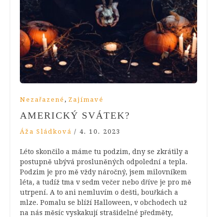
,
Nezařazené
Zajímavé
AMERICKÝ SVÁTEK?
Áža Sládková
/
4. 10. 2023
Léto skončilo a máme tu podzim, dny se zkrátily a
postupně ubývá prosluněných odpolední a tepla.
Podzim je pro mě vždy náročný, jsem milovníkem
léta, a tudíž tma v sedm večer nebo dříve je pro mě
utrpení. A to ani nemluvím o dešti, bouřkách a
mlze. Pomalu se blíží Halloween, v obchodech už
na nás měsíc vyskakují strašidelné předměty,