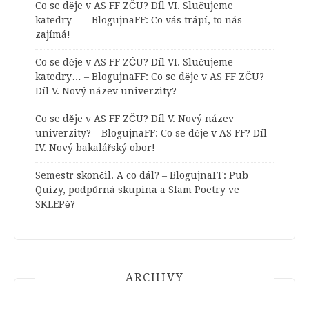
Co se děje v AS FF ZČU? Díl VI. Slučujeme
katedry… – BlogujnaFF
:
Co vás trápí, to nás
zajímá!
Co se děje v AS FF ZČU? Díl VI. Slučujeme
katedry… – BlogujnaFF
:
Co se děje v AS FF ZČU?
Díl V. Nový název univerzity?
Co se děje v AS FF ZČU? Díl V. Nový název
univerzity? – BlogujnaFF
:
Co se děje v AS FF? Díl
IV. Nový bakalářský obor!
Semestr skončil. A co dál? – BlogujnaFF
:
Pub
Quizy, podpůrná skupina a Slam Poetry ve
SKLEPě?
ARCHIVY