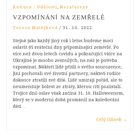
,
Kultura / Události
Nezařazené
VZPOMÍNÁNÍ NA ZEMŘELÉ
Tereza Matějková
/
31. 10. 2022
Stejně jako každý jiný rok i letos budeme moci
oslavit tři sváteční dny připomínající zemřelé. Po
více než dvou letech covidu a pokračující válce na
Ukrajině je mnoho zesnulých, na něž je potřeba
vzpomínat. Někteří lidé přišli o svého sourozence,
jiní pochovali své životní partnery, někteří rodiče
dokonce ztratili své dítě. Lidé umírají pořád, ale to
neumenšuje bolest ze ztráty, kterou cítí pozůstalí.
Trojice dnů oslav však začíná 31. 10. Halloweenem,
který se v moderní době proměnil na koledování
dětí…
Celý článek
→