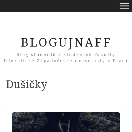
BLOGUJNAFF
Blog studentů a studentek Fakulty
filozofické Západočeské univerzity v Plzni
Tag:
Dušičky