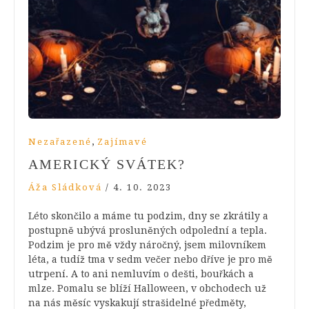
,
Nezařazené
Zajímavé
AMERICKÝ SVÁTEK?
Áža Sládková
/
4. 10. 2023
Léto skončilo a máme tu podzim, dny se zkrátily a
postupně ubývá prosluněných odpolední a tepla.
Podzim je pro mě vždy náročný, jsem milovníkem
léta, a tudíž tma v sedm večer nebo dříve je pro mě
utrpení. A to ani nemluvím o dešti, bouřkách a
mlze. Pomalu se blíží Halloween, v obchodech už
na nás měsíc vyskakují strašidelné předměty,