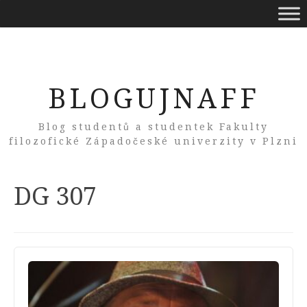
BLOGUJNAFF
Blog studentů a studentek Fakulty
filozofické Západočeské univerzity v Plzni
Tag:
DG 307