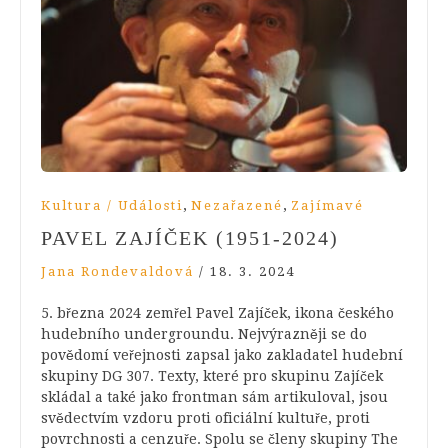
,
,
Kultura / Události
Nezařazené
Zajímavé
PAVEL ZAJÍČEK (1951-2024)
Jana Rondevaldová
/
18. 3. 2024
5. března 2024 zemřel Pavel Zajíček, ikona českého
hudebního undergroundu. Nejvýrazněji se do
povědomí veřejnosti zapsal jako zakladatel hudební
skupiny DG 307. Texty, které pro skupinu Zajíček
skládal a také jako frontman sám artikuloval, jsou
svědectvím vzdoru proti oficiální kultuře, proti
povrchnosti a cenzuře. Spolu se členy skupiny The