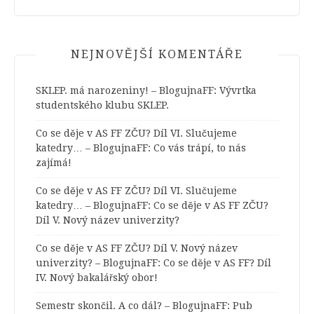
NEJNOVĚJŠÍ KOMENTÁŘE
SKLEP. má narozeniny! – BlogujnaFF
:
Vývrtka
studentského klubu SKLEP.
Co se děje v AS FF ZČU? Díl VI. Slučujeme
katedry… – BlogujnaFF
:
Co vás trápí, to nás
zajímá!
Co se děje v AS FF ZČU? Díl VI. Slučujeme
katedry… – BlogujnaFF
:
Co se děje v AS FF ZČU?
Díl V. Nový název univerzity?
Co se děje v AS FF ZČU? Díl V. Nový název
univerzity? – BlogujnaFF
:
Co se děje v AS FF? Díl
IV. Nový bakalářský obor!
Semestr skončil. A co dál? – BlogujnaFF
:
Pub